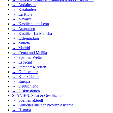
↳ Andalusien
↳ Katalonien
↳ La Rioja
↳ Navarra
↳ Kastilien und León
↳ Aragonien
↳ Kastilien-La Mancha
↳ Extremadura
↳ Murcia
↳ Madrid
↳ Ceuta und Melilla
↳ Spanien-Wetter
↳ Especial
↳ Paradores-Reisen
↳ Globetrotter
↳ Kreuzfahrten
↳ Europa
↳ Deutschland
↳ Diskussionen
SPANIEN: Staat & Gesellschaft
↳ Spanien aktuell
↳ Aktuelles aus der Provinz Alicante
↳ Historia