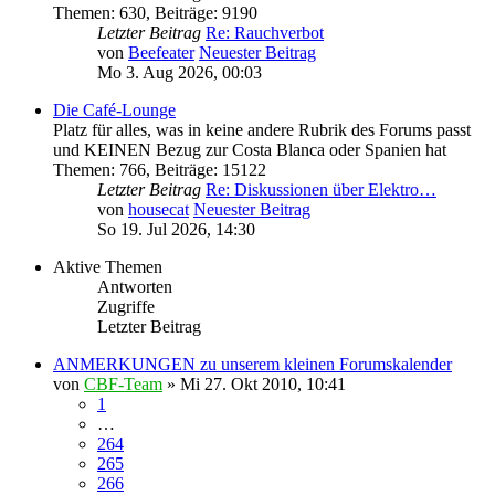
Themen
:
630
,
Beiträge
:
9190
Letzter Beitrag
Re: Rauchverbot
von
Beefeater
Neuester Beitrag
Mo 3. Aug 2026, 00:03
Die Café-Lounge
Platz für alles, was in keine andere Rubrik des Forums passt
und KEINEN Bezug zur Costa Blanca oder Spanien hat
Themen
:
766
,
Beiträge
:
15122
Letzter Beitrag
Re: Diskussionen über Elektro…
von
housecat
Neuester Beitrag
So 19. Jul 2026, 14:30
Aktive Themen
Antworten
Zugriffe
Letzter Beitrag
ANMERKUNGEN zu unserem kleinen Forumskalender
von
CBF-Team
»
Mi 27. Okt 2010, 10:41
1
…
264
265
266