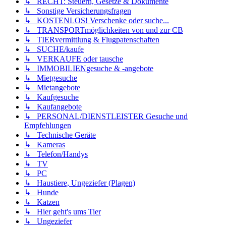
↳ RECHT: Steuern, Gesetze & Dokumente
↳ Sonstige Versicherungsfragen
↳ KOSTENLOS! Verschenke oder suche...
↳ TRANSPORTmöglichkeiten von und zur CB
↳ TIERvermittlung & Flugpatenschaften
↳ SUCHE/kaufe
↳ VERKAUFE oder tausche
↳ IMMOBILIENgesuche & -angebote
↳ Mietgesuche
↳ Mietangebote
↳ Kaufgesuche
↳ Kaufangebote
↳ PERSONAL/DIENSTLEISTER Gesuche und
Empfehlungen
↳ Technische Geräte
↳ Kameras
↳ Telefon/Handys
↳ TV
↳ PC
↳ Haustiere, Ungeziefer (Plagen)
↳ Hunde
↳ Katzen
↳ Hier geht's ums Tier
↳ Ungeziefer