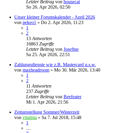
Letzter Beitrag
von
housecat
So 26. Apr 2026, 02:50
Unser kleiner Forumskalender - April 2026
von
pekeo1
»
Do 2. Apr 2026, 11:23
1
2
13
Antworten
16863
Zugriffe
Letzter Beitrag
von
Josefine
Sa 25. Apr 2026, 22:51
Zahlungsdienste wie z.B. Mastercard u.s.w.
von
maxheadroom
»
Mo 30. Mär 2026, 13:40
1
2
11
Antworten
237
Zugriffe
Letzter Beitrag
von
Beefeater
Mi 1. Apr 2026, 21:56
Zeitumstellung Sommer/Winterzeit
von
vitalista
»
Sa 7. Jul 2018, 15:48
1
…