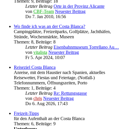
Themen
:
9
,
Beiträge
:
18
Letzter Beitrag
Orte in der Provinz Alicante
von
CBF-Team
Neuester Beitrag
Do 7. Jan 2010, 16:56
Wo finde ich was an der Costa Blanca?
Campingplätze, Freizeitparks, Golfplätze, Jachthäfen,
Strände, Wochenmärkte, Museen
Themen
:
8
,
Beiträge
:
8
Letzter Beitrag
Eisenbahnmuseum Torrellano Au…
von
vitalista
Neuester Beitrag
Fr 5. Apr 2024, 10:07
Reiseziel Costa Blanca
Anreise, mit dem Haustier nach Spanien, aktuelles
Reisewetter, Fiestas und Feiertage, (Notfall-)
Telefonnummern, Öffnungszeiten, Porto
Themen
:
1
,
Beiträge
:
4
Letzter Beitrag
Re: Rettungsgasse
von
chris
Neuester Beitrag
Do 6. Aug 2026, 17:43
Freizeit-Tipps
für den Aufenthalt an der Costa Blanca
Themen
:
6
,
Beiträge
:
9
Unterforen: