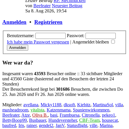
Letzter Beitrag
Re: Stechmücken
von
Beefeater
Neuester Beitrag
Sa 8. Aug 2026, 19:54
Anmelden
•
Registrieren
Benutzername:
Passwort:
Ich habe mein Passwort vergessen
|
Angemeldet bleiben
Wer war da?
Insgesamt waren
43593
Besucher online :: 33 sichtbare Mitglieder
und 43560 Gäste (basierend auf den Besuchern der letzten 24
Stunden)
Der Besucherrekord liegt bei
301686
Besuchern, die zwischen Do
25. Jun 2026 und Fr 26. Jun 2026 online waren.
Mitglieder:
avellana
,
Micky1188
,
dksoft
,
Kiebitz
,
MartinaSol
,
villa
,
maxheadroom
,
vitalista
,
Katzenmama
,
Spanienwirkommen
,
Beefeater
,
Atze
,
Oliva B.
,
basi
,
Frambuesa
,
Citronella
,
pekeo1
,
BettyBoop99
,
Busbauer
,
Hundeversteher
,
CBF-Team
,
housecat
,
baufred
,
Iris
,
rainer
,
gendel2
,
JanV
,
Statusflight
,
ville
,
Marina
,