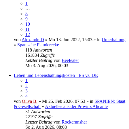
1
…
8
9
10
11
12
von
AlexandraD
» Mo 13. Jun 2022, 15:03 » in
Unterhaltung
»
Spanische Plauderecke
118
Antworten
161834
Zugriffe
Letzter Beitrag
von
Beefeater
Mo 3. Aug 2026, 00:03
Leben und Lebenshaltungskosten - ES vs. DE
1
2
3
4
von
Oliva B.
» Mi 25. Feb 2026, 07:53 » in
SPANIEN: Staat
& Gesellschaft
»
Aktuelles aus der Provinz Alicante
31
Antworten
22197
Zugriffe
Letzter Beitrag
von
Rockcrunsher
So 2. Aug 2026, 08:08