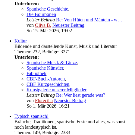
Unterforen:
Spanische Geschichte
,
Die Bourbonen
Letzter Beitrag
Re: Von Hüten und Mänteln - w…
von
Oliva B.
Neuester Beitrag
So 15. Mär 2026, 19:02
Kultur
Bildende und darstellende Kunst, Musik und Literatur
Themen
:
232
,
Beiträge
:
3271
Unterforen:
Spanische Musik & Tänze
,
Spanische Künstler
,
Bibliothek
,
CBF-Buch-Autoren
,
CBF-Kurzgeschichten
,
Kunstgalerie unserer Mitglieder
Letzter Beitrag
Re: Wer liest gerade was?
von
Florecilla
Neuester Beitrag
So 1. Mär 2026, 16:21
Typisch spanisch!
Bräuche, Traditionen, spanische Feste und alles, was sonst
noch landestypisch ist.
Themen
:
149
,
Beiträge
:
2333