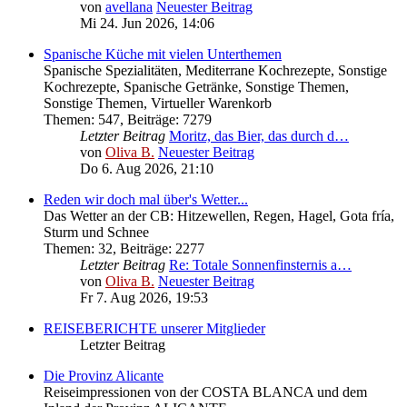
von
avellana
Neuester Beitrag
Mi 24. Jun 2026, 14:06
Spanische Küche mit vielen Unterthemen
Spanische Spezialitäten, Mediterrane Kochrezepte, Sonstige
Kochrezepte, Spanische Getränke, Sonstige Themen,
Sonstige Themen, Virtueller Warenkorb
Themen
:
547
,
Beiträge
:
7279
Letzter Beitrag
Moritz, das Bier, das durch d…
von
Oliva B.
Neuester Beitrag
Do 6. Aug 2026, 21:10
Reden wir doch mal über's Wetter...
Das Wetter an der CB: Hitzewellen, Regen, Hagel, Gota fría,
Sturm und Schnee
Themen
:
32
,
Beiträge
:
2277
Letzter Beitrag
Re: Totale Sonnenfinsternis a…
von
Oliva B.
Neuester Beitrag
Fr 7. Aug 2026, 19:53
REISEBERICHTE unserer Mitglieder
Letzter Beitrag
Die Provinz Alicante
Reiseimpressionen von der COSTA BLANCA und dem