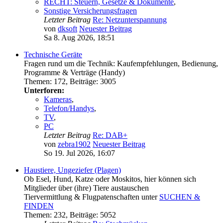
RECHT: Steuern, Gesetze & Dokumente
,
Sonstige Versicherungsfragen
Letzter Beitrag
Re: Netzunterspannung
von
dksoft
Neuester Beitrag
Sa 8. Aug 2026, 18:51
Technische Geräte
Fragen rund um die Technik: Kaufempfehlungen, Bedienung,
Programme & Verträge (Handy)
Themen
:
172
,
Beiträge
:
3005
Unterforen:
Kameras
,
Telefon/Handys
,
TV
,
PC
Letzter Beitrag
Re: DAB+
von
zebra1902
Neuester Beitrag
So 19. Jul 2026, 16:07
Haustiere, Ungeziefer (Plagen)
Ob Esel, Hund, Katze oder Moskitos, hier können sich
Mitglieder über (ihre) Tiere austauschen
Tiervermittlung & Flugpatenschaften unter
SUCHEN &
FINDEN
Themen
:
232
,
Beiträge
:
5052