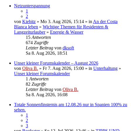
Netzunterspannung
1
2
von
Kiebitz
» Mo 3. Aug 2026, 15:14 » in
An der Costa
Blanca leben
»
Wichtige Themen für Residenten &
Langzeiturlauber
»
Energie & Wasser
15
Antworten
674
Zugriffe
Letzter Beitrag
von
dksoft
Sa 8. Aug 2026, 18:51
Unser kleiner Forumskalender – August 2026
von
Oliva B.
» Fr 7. Aug 2026, 15:00 » in
Unterhaltung
»
Unser kleiner Forumskalender
1
Antworten
82
Zugriffe
Letzter Beitrag
von
Oliva B.
Sa 8. Aug 2026, 16:08
Totale Sonnenfinsternis am 12.08.26 nur in Spanien 100% zu
sehen.
1
2
3
von
Beefeater
» So 12. Jul 2026, 12:46 » in
TIPPS UND