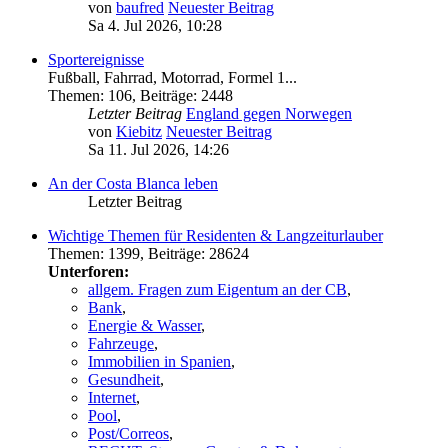
von
baufred
Neuester Beitrag
Sa 4. Jul 2026, 10:28
Sportereignisse
Fußball, Fahrrad, Motorrad, Formel 1...
Themen
:
106
,
Beiträge
:
2448
Letzter Beitrag
England gegen Norwegen
von
Kiebitz
Neuester Beitrag
Sa 11. Jul 2026, 14:26
An der Costa Blanca leben
Letzter Beitrag
Wichtige Themen für Residenten & Langzeiturlauber
Themen
:
1399
,
Beiträge
:
28624
Unterforen:
allgem. Fragen zum Eigentum an der CB
,
Bank
,
Energie & Wasser
,
Fahrzeuge
,
Immobilien in Spanien
,
Gesundheit
,
Internet
,
Pool
,
Post/Correos
,