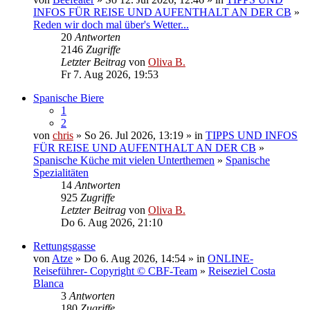
INFOS FÜR REISE UND AUFENTHALT AN DER CB
»
Reden wir doch mal über's Wetter...
20
Antworten
2146
Zugriffe
Letzter Beitrag
von
Oliva B.
Fr 7. Aug 2026, 19:53
Spanische Biere
1
2
von
chris
» So 26. Jul 2026, 13:19 » in
TIPPS UND INFOS
FÜR REISE UND AUFENTHALT AN DER CB
»
Spanische Küche mit vielen Unterthemen
»
Spanische
Spezialitäten
14
Antworten
925
Zugriffe
Letzter Beitrag
von
Oliva B.
Do 6. Aug 2026, 21:10
Rettungsgasse
von
Atze
» Do 6. Aug 2026, 14:54 » in
ONLINE-
Reiseführer- Copyright © CBF-Team
»
Reiseziel Costa
Blanca
3
Antworten
180
Zugriffe