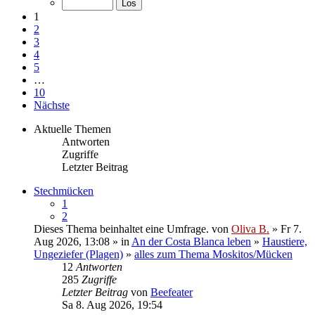
1
2
3
4
5
…
10
Nächste
Aktuelle Themen
Antworten
Zugriffe
Letzter Beitrag
Stechmücken
1
2
Dieses Thema beinhaltet eine Umfrage.
von
Oliva B.
» Fr 7.
Aug 2026, 13:08 » in
An der Costa Blanca leben
»
Haustiere,
Ungeziefer (Plagen)
»
alles zum Thema Moskitos/Mücken
12
Antworten
285
Zugriffe
Letzter Beitrag
von
Beefeater
Sa 8. Aug 2026, 19:54