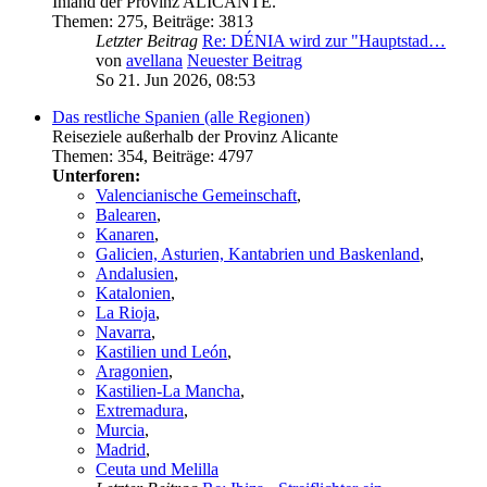
Inland der Provinz ALICANTE.
Themen
:
275
,
Beiträge
:
3813
Letzter Beitrag
Re: DÉNIA wird zur "Hauptstad…
von
avellana
Neuester Beitrag
So 21. Jun 2026, 08:53
Das restliche Spanien (alle Regionen)
Reiseziele außerhalb der Provinz Alicante
Themen
:
354
,
Beiträge
:
4797
Unterforen:
Valencianische Gemeinschaft
,
Balearen
,
Kanaren
,
Galicien, Asturien, Kantabrien und Baskenland
,
Andalusien
,
Katalonien
,
La Rioja
,
Navarra
,
Kastilien und León
,
Aragonien
,
Kastilien-La Mancha
,
Extremadura
,
Murcia
,
Madrid
,
Ceuta und Melilla