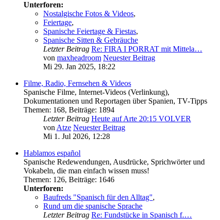
Unterforen:
Nostalgische Fotos & Videos
,
Feiertage
,
Spanische Feiertage & Fiestas
,
Spanische Sitten & Gebräuche
Letzter Beitrag
Re: FIRA I PORRAT mit Mittela…
von
maxheadroom
Neuester Beitrag
Mi 29. Jan 2025, 18:22
Filme, Radio, Fernsehen & Videos
Spanische Filme, Internet-Videos (Verlinkung),
Dokumentationen und Reportagen über Spanien, TV-Tipps
Themen
:
168
,
Beiträge
:
1894
Letzter Beitrag
Heute auf Arte 20:15 VOLVER
von
Atze
Neuester Beitrag
Mi 1. Jul 2026, 12:28
Hablamos español
Spanische Redewendungen, Ausdrücke, Sprichwörter und
Vokabeln, die man einfach wissen muss!
Themen
:
126
,
Beiträge
:
1646
Unterforen:
Baufreds "Spanisch für den Alltag"
,
Rund um die spanische Sprache
Letzter Beitrag
Re: Fundstücke in Spanisch f.…