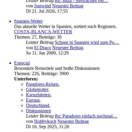
Letzter Beitrag
Re: Ibiza - Streiflichter ein…
von
Sunwind
Neuester Beitrag
Di 21. Jul 2026, 17:55
Spanien-Wetter
Das aktuelle Wetter in Spanien, sortiert nach Regionen.
COSTA-BLANCA-WETTER
Themen
:
27
,
Beiträge
:
30
Letzter Beitrag
Schnee in Spanien wird zum Po…
von
El Draco
Neuester Beitrag
So 11. Jan 2009, 12:29
Especial
Besondere Reiseziele und heiße Diskussionen
Themen
:
226
,
Beiträge
:
3900
Unterforen:
Paradores-Reisen
,
Globetrotter
,
Kreuzfahrten
,
Europa
,
Deutschland
,
Diskussionen
Letzter Beitrag
Re: Paradores einfach nochmal…
von
Hobbykoch
Neuester Beitrag
Di 16. Sep 2025, 11:26