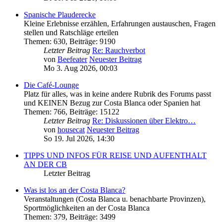
Spanische Plauderecke
Kleine Erlebnisse erzählen, Erfahrungen austauschen, Fragen
stellen und Ratschläge erteilen
Themen
:
630
,
Beiträge
:
9190
Letzter Beitrag
Re: Rauchverbot
von
Beefeater
Neuester Beitrag
Mo 3. Aug 2026, 00:03
Die Café-Lounge
Platz für alles, was in keine andere Rubrik des Forums passt
und KEINEN Bezug zur Costa Blanca oder Spanien hat
Themen
:
766
,
Beiträge
:
15122
Letzter Beitrag
Re: Diskussionen über Elektro…
von
housecat
Neuester Beitrag
So 19. Jul 2026, 14:30
TIPPS UND INFOS FÜR REISE UND AUFENTHALT
AN DER CB
Letzter Beitrag
Was ist los an der Costa Blanca?
Veranstaltungen (Costa Blanca u. benachbarte Provinzen),
Sportmöglichkeiten an der Costa Blanca
Themen
:
379
,
Beiträge
:
3499