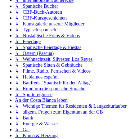
↳ internationale Bücherecke
↳ Spanische Bücher
↳ CBF-Buch-Autoren
↳ CBF-Kurzgeschichten
↳ Kunstgalerie unserer Mitglieder
↳ Typisch spanisch!
↳ Nostalgische Fotos & Videos
↳ Feiertage
↳ Spanische Feiertage & Fiestas
↳ Ostern (Pascua)
↳ Weihnachtzeit, Silvester, Los Reyes
↳ Spanische Sitten & Gebräuche
↳ Filme, Radio, Fernsehen & Videos
↳ Hablamos español
↳ Baufreds "Spanisch für den Alltag"
↳ Rund um die spanische Sprache
↳ Sportereignisse
An der Costa Blanca leben
↳ Wichtige Themen für Residenten & Langzeiturlauber
↳ allgem. Fragen zum Eigentum an der CB
↳ Bank
↳ Energie & Wasser
↳ Gas
↳ Klima & Heizung