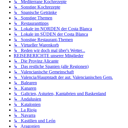
↳ Mediterrane Kochrezepte
↳ Sonstige Kochrezepte
↳ Spanische Getränke
↳ Sonstige Themen
↳ Restauranttipps
↳ Lokale im NORDEN der Costa Blanca
↳ Lokale im SÜDEN der Costa Blanca
↳ Sonstige Restaurant-Themen
↳ Virtueller Warenkorb
↳ Reden wir doch mal über's Wetter...
REISEBERICHTE unserer Mitglieder
↳ Die Provinz Alicante
↳ Das restliche Spanien (alle Regionen)
↳ Valencianische Gemeinschaft
↳ Valencia/Hauptstadt der aut. Valencianischen Gem.
↳ Balearen
↳ Kanaren
↳ Galicien, Asturien, Kantabrien und Baskenland
↳ Andalusien
↳ Katalonien
↳ La Rioja
↳ Navarra
↳ Kastilien und León
↳ Aragonien