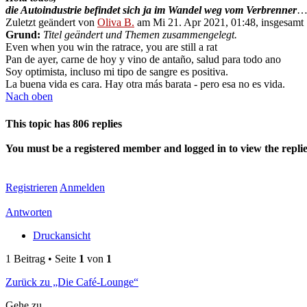
die Autoindustrie befindet sich ja im Wandel weg vom Verbrenner
Zuletzt geändert von
Oliva B.
am Mi 21. Apr 2021, 01:48, insgesamt 
Grund:
Titel geändert und Themen zusammengelegt.
Even when you win the ratrace, you are still a rat
Pan de ayer, carne de hoy y vino de antaño, salud para todo ano
Soy optimista, incluso mi tipo de sangre es positiva.
La buena vida es cara. Hay otra más barata - pero esa no es vida.
Nach oben
This topic has
806
replies
You must be a registered member and logged in to view the replies 
Registrieren
Anmelden
Antworten
Druckansicht
1 Beitrag • Seite
1
von
1
Zurück zu „Die Café-Lounge“
Gehe zu