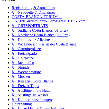
Registrierung & Anmeldung
↳ Netiquette & Disclaimer
COSTA-BLANCA-FORUM.de
ONLINE-Reiseführer- Copyright © CBF-Team
↳ ORTSPORTRÄTS
↳ Südliche Costa Blanca (51 Orte)
↳ Nördliche Costa Blanca (90 Orte)
↳ Die Provinz Alicante
↳ Wo finde ich was an der Costa Blanca?
↳ Campingplätze
↳ Freizeitparks
↳ Golfplätze
↳ Jachthäfen
↳ Strände
↳ Wochenmärkte
↳ Museen
↳ Reiseziel Costa Blanca
↳ Freizeit-Tipps
↳ Ausflüge in die Natur
↳ Ausflüge zu Wasser
↳ Kulturveranstaltungen
Unterhaltung
↳ Unser kleiner Forumskalender