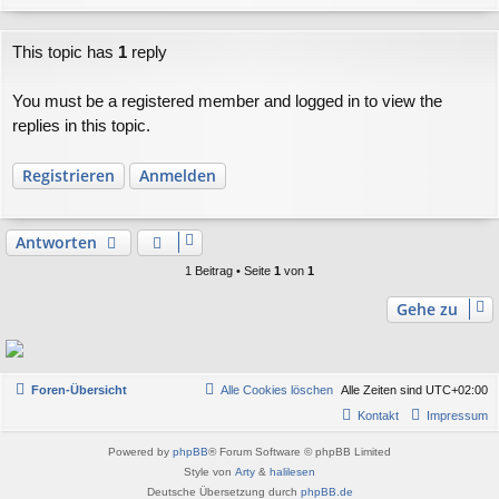
a
g
c
This topic has
1
reply
h
o
b
You must be a registered member and logged in to view the
e
replies in this topic.
n
Registrieren
Anmelden
Antworten
1 Beitrag • Seite
1
von
1
Gehe zu
Foren-Übersicht
Alle Cookies löschen
Alle Zeiten sind
UTC+02:00
Kontakt
Impressum
Powered by
phpBB
® Forum Software © phpBB Limited
Style von
Arty
&
halilesen
Deutsche Übersetzung durch
phpBB.de