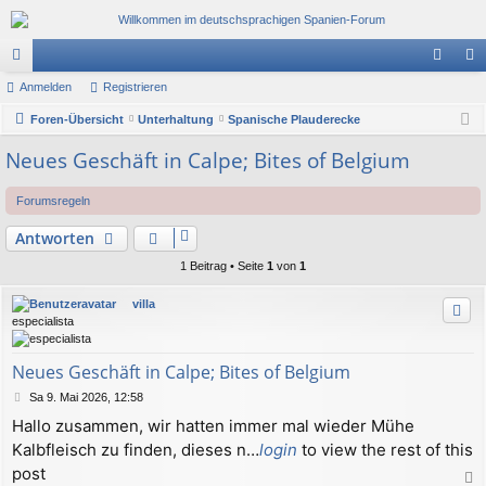
or
Anmelden
Registrieren
n
eg
en
Foren-Übersicht
Unterhaltung
Spanische Plauderecke
m
ist
el
rie
Neues Geschäft in Calpe; Bites of Belgium
de
re
Forumsregeln
n
n
Antworten
1 Beitrag • Seite
1
von
1
villa
especialista
Neues Geschäft in Calpe; Bites of Belgium
B
Sa 9. Mai 2026, 12:58
e
Hallo zusammen, wir hatten immer mal wieder Mühe
i
Kalbfleisch zu finden, dieses n…
login
to view the rest of this
t
r
post
a