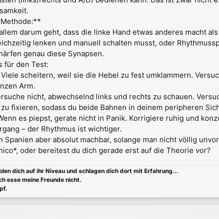
samkeit.
“-Methode:**
allem darum geht, dass die linke Hand etwas anderes macht als 
eichzeitig lenken und manuell schalten musst, oder Rhythmussp
chärfen genau diese Synapsen.
s für den Test:
 Viele scheitern, weil sie die Hebel zu fest umklammern. Ver
anzen Arm.
rsuche nicht, abwechselnd links und rechts zu schauen. Versuch
 zu fixieren, sodass du beide Bahnen in deinem peripheren Sich
Wenn es piepst, gerate nicht in Panik. Korrigiere ruhig und konz
rgang – der Rhythmus ist wichtiger.
 in Spanien aber absolut machbar, solange man nicht völlig unvo
ico*, oder bereitest du dich gerade erst auf die Theorie vor?
holen dich auf ihr Niveau und schlagen dich dort mit Erfahrung...
ch esse meine Freunde nicht.
pf.