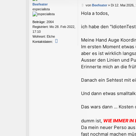
Beefeater
B
von
Beefeater
»
Di 12. Mai 2026,
especialista
e
Hola a todos,
i
t
Beiträge:
2064
r
ich habe den "IdiotenTest
Registriert:
Mo 28. Feb 2022,
a
17:10
g
Wohnort:
Elche
Meine Hand Auge Koordinat
K
Kontaktdaten:
Im ersten Moment etwas u
o
n
aber es ist wirklich lang
t
Ausser den Linien und Pu
a
k
Erinnerte mich an die frü
t
d
Danach ein Sehtest mit ei
a
t
e
Und dann etwas smalltalk
n
v
o
Das wars dann ... Kosten 
n
B
e
dumm ist,
WIE IMMER IN
e
Da mein neuer Perso aus D
f
fast nochmal machen müs
e