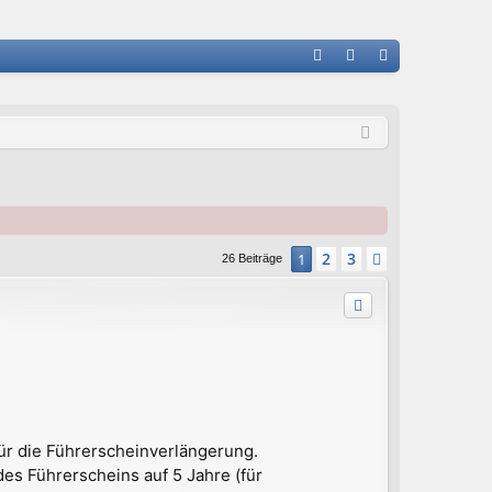
FA
n
eg
Q
m
ist
el
rie
de
re
n
n
2
3
1
Nächste
26 Beiträge
ür die Führerscheinverlängerung.
des Führerscheins auf 5 Jahre (für