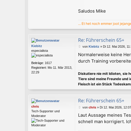
a
t
Saludos Mike
e
r
... Et het noch emmer joot jejang
Re: Führerschein 65+
Kiebitz
B
von
Kiebitz
»
Di 12. Mai 2026, 11
especialista
e
Normalerweise keine Hera
i
durch Training vorbereite
t
Beiträge:
1617
r
Registriert:
Mo 11. Mär 2013,
a
22:29
Diskutiere nie mit Idioten, sie 
g
Tiere sind meine Freunde und i
Fleisch ist ein Stück Todeskam
Re: Führerschein 65+
chris
B
von
chris
»
Di 12. Mai 2026, 12:0
Tech-Supporter und
e
Laut Aussage meines Test
Moderator
i
schnell man korrigiert. I
t
r
a