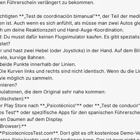
den Führerschein verlängert zu bekommen.
chtigten **„Test de coordinación bimanual“**, der Teil der m
en ist. Auch wenn es sich anfühlt, als müsse man zwei Autos gl
ich um deine Reaktionszeit und Hand-Auge-Koordination.
ht: Du musst dafür keinen Flugsimulator kaufen. Es gibt speziali
stet?
or und hast zwei Hebel (oder Joysticks) in der Hand. Auf dem B
lele, kurvige Bahnen.
beide Punkte innerhalb der Linien.
Die Kurven links und rechts sind nicht identisch. Wenn du die Li
 wie möglich zu sammeln.
inieren?
imulationen, die dem Original sehr nahe kommen:
tischsten):**
r Play Store nach **„Psicotécnico“** oder **„Test de conducir“
os Test“* oder spezifische Apps für den spanischen Führerschei
den Daumen auf dem Display.
(Browser):**
**PsicotecnicosTest.com**. Dort gibt es oft kostenlose Demo-V
sten (links/rechts und A/D) bedienen kann. Das ist zwar nicht ex