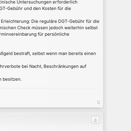
zinische Untersuchungen erforderlich
 DGT-Gebühr und den Kosten für die
n Erleichterung: Die reguläre DGT-Gebühr für die
zinischen Check müssen jedoch weiterhin selbst
rminvereinbarung für persönliche
ßgeld bestraft, selbst wenn man bereits einen
Fahrverbote bei Nacht, Beschränkungen auf
n besitzen.
N
a
c
h
o
b