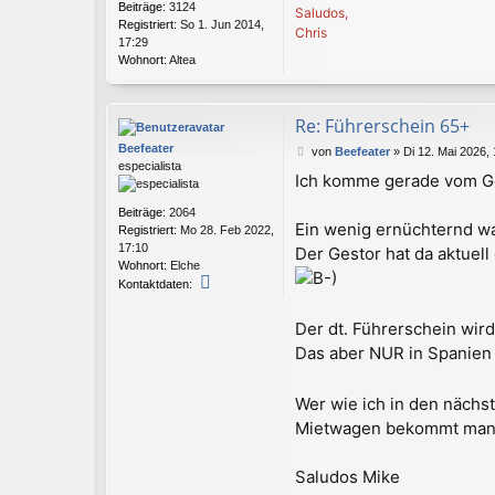
Beiträge:
3124
Saludos,
g
Registriert:
So 1. Jun 2014,
Chris
17:29
Wohnort:
Altea
Re: Führerschein 65+
Beefeater
B
von
Beefeater
»
Di 12. Mai 2026,
especialista
e
Ich komme gerade vom Ges
i
t
Beiträge:
2064
r
Ein wenig ernüchternd w
Registriert:
Mo 28. Feb 2022,
a
17:10
Der Gestor hat da aktuel
g
Wohnort:
Elche
K
Kontaktdaten:
o
n
Der dt. Führerschein wir
t
Das aber NUR in Spanien G
a
k
t
Wer wie ich in den nächs
d
a
Mietwagen bekommt man m
t
e
Saludos Mike
n
v