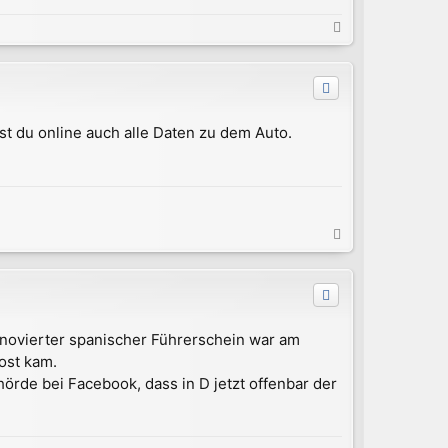
N
a
c
h
o
b
ast du online auch alle Daten zu dem Auto.
e
n
N
a
c
h
o
b
renovierter spanischer Führerschein war am
e
ost kam.
n
hörde bei Facebook, dass in D jetzt offenbar der