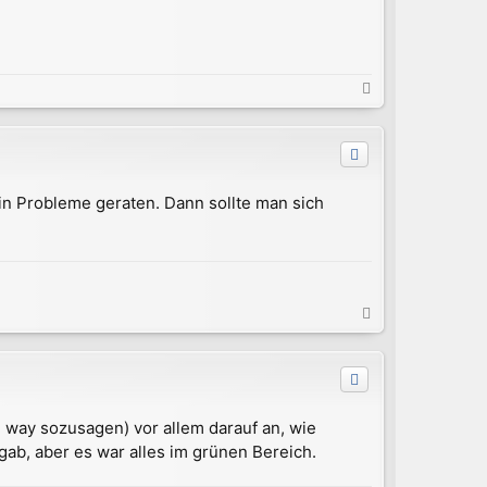
N
a
c
h
o
b
n Probleme geraten. Dann sollte man sich
e
n
N
a
c
h
o
b
 way sozusagen) vor allem darauf an, wie
e
gab, aber es war alles im grünen Bereich.
n