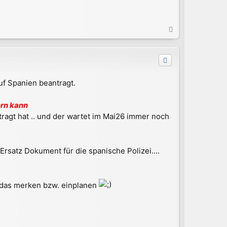
N
a
c
h
o
b
f Spanien beantragt.
e
n
rn kann
ragt hat .. und der wartet im Mai26 immer noch
satz Dokument für die spanische Polizei....
h das merken bzw. einplanen