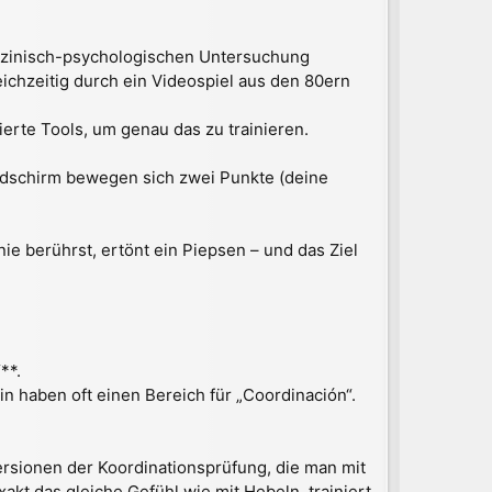
e
n
edizinisch-psychologischen Untersuchung
eichzeitig durch ein Videospiel aus den 80ern
sierte Tools, um genau das zu trainieren.
ildschirm bewegen sich zwei Punkte (deine
nie berührst, ertönt ein Piepsen – und das Ziel
**.
n haben oft einen Bereich für „Coordinación“.
ersionen der Koordinationsprüfung, die man mit
akt das gleiche Gefühl wie mit Hebeln, trainiert