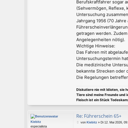
Berufskraftfahrer sogar 
(Sehvermögen, Reflexe, k
Untersuchung zusammen
Jahrgang 1956 (70 Jahre a
Führerscheinverlängerung
getragen werden. Zudem g
Angelegenheiten nötig).
Wichtige Hinweise:
Das Fahren mit abgelaufe
Untersuchungstermin hat
Die medizinische Untersu
bekannte Strecken oder d
Die Regelungen betreffen
Diskutiere nie mit Idioten, sie 
Tiere sind meine Freunde und i
Fleisch ist ein Stück Todeskam
Re: Führerschein 65+
Kiebitz
B
von
Kiebitz
»
Di 12. Mai 2026, 09
especialista
e