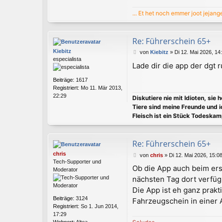
o
... Et het noch emmer joot jejang
n
B
e
Re: Führerschein 65+
e
f
Kiebitz
B
von
Kiebitz
»
Di 12. Mai 2026, 14
e
especialista
e
a
Lade dir die app der dgt 
i
t
t
e
Beiträge:
1617
r
r
Registriert:
Mo 11. Mär 2013,
a
22:29
Diskutiere nie mit Idioten, sie 
g
Tiere sind meine Freunde und i
Fleisch ist ein Stück Todeskam
Re: Führerschein 65+
chris
B
von
chris
»
Di 12. Mai 2026, 15:0
Tech-Supporter und
e
Ob die App auch beim erst
Moderator
i
nächsten Tag dort verfüg
t
r
Die App ist eh ganz prakt
a
Beiträge:
3124
Fahrzeugschein in einer
g
Registriert:
So 1. Jun 2014,
17:29