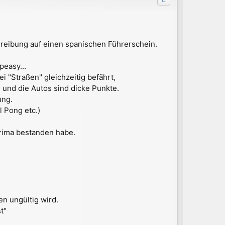
o
b
e
n
chreibung auf einen spanischen Führerschein.
peasy...
"Straßen" gleichzeitig befährt,
 und die Autos sind dicke Punkte.
ung.
l Pong etc.)
 prima bestanden habe.
en ungültig wird.
t"