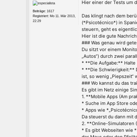
Hier einer der Tests um 
i
t
Beiträge:
1617
r
Das klingt nach dem berü
Registriert:
Mo 11. Mär 2013,
a
22:29
(*Psicotécnico*) in Spani
g
steuern, geht es eigentl
Hier ist die gute Nachric
### Was genau wird gete
Du sitzt vor einem Monit
„Autos“) durch zwei paral
* **Die Aufgabe:** Halte 
* **Die Schwierigkeit:** 
ist, so wenig „Piepszeit“
### Wo kannst du das tra
Es gibt im Netz einige S
1. **Mobile Apps (Am prak
* Suche im App Store ode
* Apps wie *„Psicotécnic
Da steuerst du dann mit 
2. **Online-Simulatoren 
* Es gibt Webseiten wie 
der Maus oder den Pfeilta