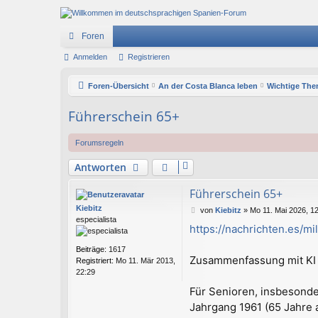
Foren
Anmelden
Registrieren
Foren-Übersicht
An der Costa Blanca leben
Wichtige The
Führerschein 65+
Forumsregeln
Antworten
Führerschein 65+
Kiebitz
B
von
Kiebitz
»
Mo 11. Mai 2026, 1
especialista
e
https://nachrichten.es/mil
i
t
Beiträge:
1617
r
Zusammenfassung mit KI
Registriert:
Mo 11. Mär 2013,
a
22:29
g
Für Senioren, insbesonde
Jahrgang 1961 (65 Jahre a