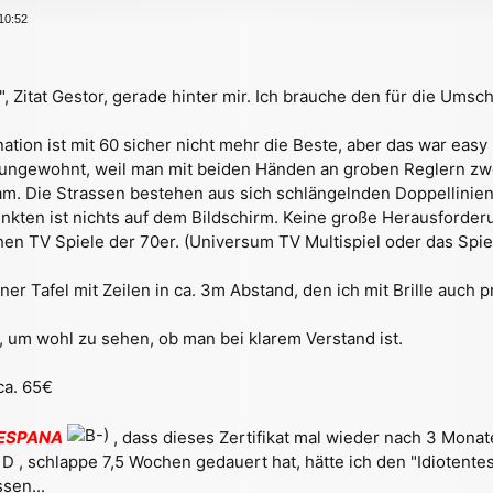
 10:52
", Zitat Gestor, gerade hinter mir. Ich brauche den für die Ums
ion ist mit 60 sicher nicht mehr die Beste, aber das war easy 
ngewohnt, weil man mit beiden Händen an groben Reglern zwei 
sam. Die Strassen bestehen aus sich schlängelnden Doppellinien
nkten ist nichts auf dem Bildschirm. Keine große Herausforder
hen TV Spiele der 70er. (Universum TV Multispiel oder das Spie
ner Tafel mit Zeilen in ca. 3m Abstand, den ich mit Brille auch
, um wohl zu sehen, ob man bei klarem Verstand ist.
ca. 65€
 ESPANA
, dass dieses Zertifikat mal wieder nach 3 Monat
 , schlappe 7,5 Wochen gedauert hat, hätte ich den "Idiotentes
sen...