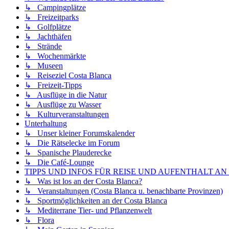
↳ Campingplätze
↳ Freizeitparks
↳ Golfplätze
↳ Jachthäfen
↳ Strände
↳ Wochenmärkte
↳ Museen
↳ Reiseziel Costa Blanca
↳ Freizeit-Tipps
↳ Ausflüge in die Natur
↳ Ausflüge zu Wasser
↳ Kulturveranstaltungen
Unterhaltung
↳ Unser kleiner Forumskalender
↳ Die Rätselecke im Forum
↳ Spanische Plauderecke
↳ Die Café-Lounge
TIPPS UND INFOS FÜR REISE UND AUFENTHALT AN
↳ Was ist los an der Costa Blanca?
↳ Veranstaltungen (Costa Blanca u. benachbarte Provinzen)
↳ Sportmöglichkeiten an der Costa Blanca
↳ Mediterrane Tier- und Pflanzenwelt
↳ Flora