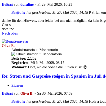
Beitrag
von
doraline
»
Fr 29. Mai 2026, 16:21
Beefeater
hat geschrieben:
Mi 27. Mai 2026, 14:18
P.S. Ich e
danke für den Hinweis, aber leider bei uns nicht möglich, da kein Ei
Gruss,
doraline
Nach oben
Oliva B.
Administratorin u. Moderatorin
Beiträge:
22252
Registriert:
Mi 6. Mai 2009, 08:17
Wohnort:
Dort, wo die Sonne die Oliven küsst.😊
Re: Strom und Gaspreise steigen in Spanien im Juli d
Zitieren
Beitrag
von
Oliva B.
»
Sa 30. Mai 2026, 07:59
Beefeater
hat geschrieben:
Mi 27. Mai 2026, 14:18
Hola a todo