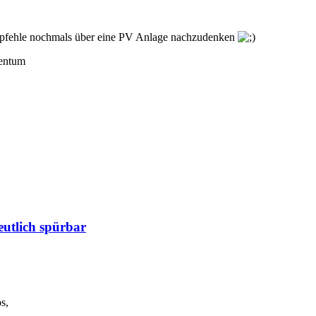
mpfehle nochmals über eine PV Anlage nachzudenken
gentum
eutlich spürbar
s,