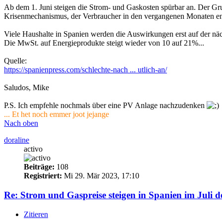
Ab dem 1. Juni steigen die Strom- und Gaskosten spürbar an. Der Grun
Krisenmechanismus, der Verbraucher in den vergangenen Monaten entl
Viele Haushalte in Spanien werden die Auswirkungen erst auf der n
Die MwSt. auf Energieprodukte steigt wieder von 10 auf 21%...
Quelle:
https://spanienpress.com/schlechte-nach ... utlich-an/
Saludos, Mike
P.S. Ich empfehle nochmals über eine PV Anlage nachzudenken
... Et het noch emmer joot jejange
Nach oben
doraline
activo
Beiträge:
108
Registriert:
Mi 29. Mär 2023, 17:10
Re: Strom und Gaspreise steigen in Spanien im Juli d
Zitieren