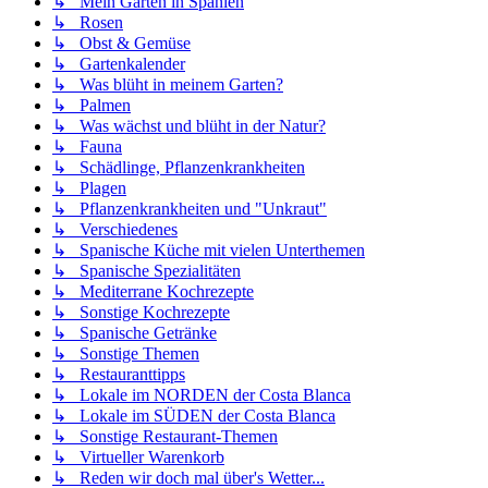
↳ Mein Garten in Spanien
↳ Rosen
↳ Obst & Gemüse
↳ Gartenkalender
↳ Was blüht in meinem Garten?
↳ Palmen
↳ Was wächst und blüht in der Natur?
↳ Fauna
↳ Schädlinge, Pflanzenkrankheiten
↳ Plagen
↳ Pflanzenkrankheiten und "Unkraut"
↳ Verschiedenes
↳ Spanische Küche mit vielen Unterthemen
↳ Spanische Spezialitäten
↳ Mediterrane Kochrezepte
↳ Sonstige Kochrezepte
↳ Spanische Getränke
↳ Sonstige Themen
↳ Restauranttipps
↳ Lokale im NORDEN der Costa Blanca
↳ Lokale im SÜDEN der Costa Blanca
↳ Sonstige Restaurant-Themen
↳ Virtueller Warenkorb
↳ Reden wir doch mal über's Wetter...