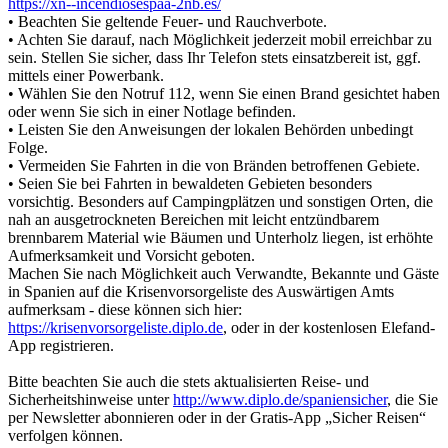
https://xn--incendiosespaa-2nb.es/
• Beachten Sie geltende Feuer- und Rauchverbote.
• Achten Sie darauf, nach Möglichkeit jederzeit mobil erreichbar zu
sein. Stellen Sie sicher, dass Ihr Telefon stets einsatzbereit ist, ggf.
mittels einer Powerbank.
• Wählen Sie den Notruf 112, wenn Sie einen Brand gesichtet haben
oder wenn Sie sich in einer Notlage befinden.
• Leisten Sie den Anweisungen der lokalen Behörden unbedingt
Folge.
• Vermeiden Sie Fahrten in die von Bränden betroffenen Gebiete.
• Seien Sie bei Fahrten in bewaldeten Gebieten besonders
vorsichtig. Besonders auf Campingplätzen und sonstigen Orten, die
nah an ausgetrockneten Bereichen mit leicht entzündbarem
brennbarem Material wie Bäumen und Unterholz liegen, ist erhöhte
Aufmerksamkeit und Vorsicht geboten.
Machen Sie nach Möglichkeit auch Verwandte, Bekannte und Gäste
in Spanien auf die Krisenvorsorgeliste des Auswärtigen Amts
aufmerksam - diese können sich hier:
https://krisenvorsorgeliste.diplo.de
, oder in der kostenlosen Elefand-
App registrieren.
Bitte beachten Sie auch die stets aktualisierten Reise- und
Sicherheitshinweise unter
http://www.diplo.de/spaniensicher
, die Sie
per Newsletter abonnieren oder in der Gratis-App „Sicher Reisen“
verfolgen können.