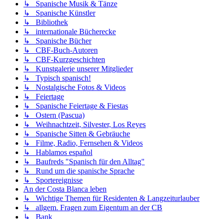
↳ Spanische Musik & Tänze
↳ Spanische Künstler
↳ Bibliothek
↳ internationale Bücherecke
↳ Spanische Bücher
↳ CBF-Buch-Autoren
↳ CBF-Kurzgeschichten
↳ Kunstgalerie unserer Mitglieder
↳ Typisch spanisch!
↳ Nostalgische Fotos & Videos
↳ Feiertage
↳ Spanische Feiertage & Fiestas
↳ Ostern (Pascua)
↳ Weihnachtzeit, Silvester, Los Reyes
↳ Spanische Sitten & Gebräuche
↳ Filme, Radio, Fernsehen & Videos
↳ Hablamos español
↳ Baufreds "Spanisch für den Alltag"
↳ Rund um die spanische Sprache
↳ Sportereignisse
An der Costa Blanca leben
↳ Wichtige Themen für Residenten & Langzeiturlauber
↳ allgem. Fragen zum Eigentum an der CB
↳ Bank