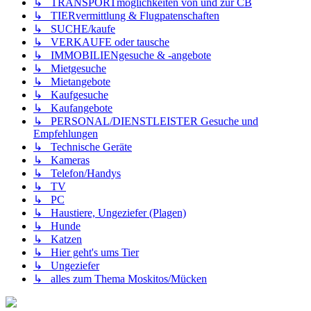
↳ TRANSPORTmöglichkeiten von und zur CB
↳ TIERvermittlung & Flugpatenschaften
↳ SUCHE/kaufe
↳ VERKAUFE oder tausche
↳ IMMOBILIENgesuche & -angebote
↳ Mietgesuche
↳ Mietangebote
↳ Kaufgesuche
↳ Kaufangebote
↳ PERSONAL/DIENSTLEISTER Gesuche und
Empfehlungen
↳ Technische Geräte
↳ Kameras
↳ Telefon/Handys
↳ TV
↳ PC
↳ Haustiere, Ungeziefer (Plagen)
↳ Hunde
↳ Katzen
↳ Hier geht's ums Tier
↳ Ungeziefer
↳ alles zum Thema Moskitos/Mücken