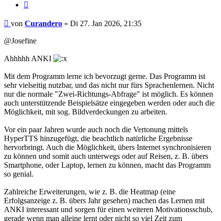
Zitieren
Beitrag
von
Curandero
»
Di 27. Jan 2026, 21:35
@Josefine
Ahhhhh ANKI
Mit dem Programm lerne ich bevorzugt gerne. Das Programm ist
sehr vielseitig nutzbar, und das nicht nur fürs Sprachenlernen. Nicht
nur die normale "Zwei-Richtungs-Abfrage" ist möglich. Es können
auch unterstützende Beispielsätze eingegeben werden oder auch die
Möglichkeit, mit sog. Bildverdeckungen zu arbeiten.
Vor ein paar Jahren wurde auch noch die Vertonung mittels
HyperTTS hinzugefügt, die beachtlich natürliche Ergebnisse
hervorbringt. Auch die Möglichkeit, übers Internet synchronisieren
zu können und somit auch unterwegs oder auf Reisen, z. B. übers
Smartphone, oder Laptop, lernen zu können, macht das Programm
so genial.
Zahlreiche Erweiterungen, wie z. B. die Heatmap (eine
Erfolgsanzeige z. B. übers Jahr gesehen) machen das Lernen mit
ANKI interessant und sorgen für einen weiteren Motivationsschub,
gerade wenn man alleine lernt oder nicht so viel Zeit zum