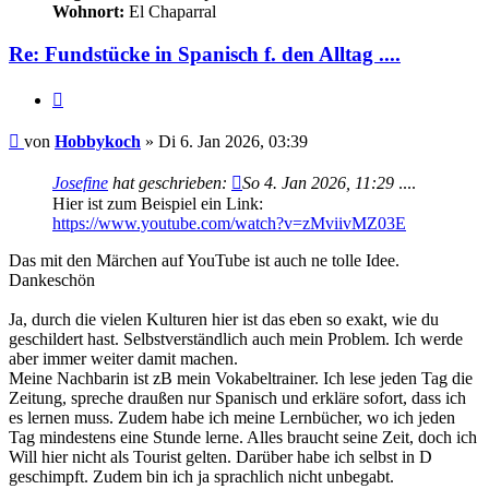
Wohnort:
El Chaparral
Re: Fundstücke in Spanisch f. den Alltag ....
Zitieren
Beitrag
von
Hobbykoch
»
Di 6. Jan 2026, 03:39
Josefine
hat geschrieben:
So 4. Jan 2026, 11:29
....
Hier ist zum Beispiel ein Link:
https://www.youtube.com/watch?v=zMviivMZ03E
Das mit den Märchen auf YouTube ist auch ne tolle Idee.
Dankeschön
Ja, durch die vielen Kulturen hier ist das eben so exakt, wie du
geschildert hast. Selbstverständlich auch mein Problem. Ich werde
aber immer weiter damit machen.
Meine Nachbarin ist zB mein Vokabeltrainer. Ich lese jeden Tag die
Zeitung, spreche draußen nur Spanisch und erkläre sofort, dass ich
es lernen muss. Zudem habe ich meine Lernbücher, wo ich jeden
Tag mindestens eine Stunde lerne. Alles braucht seine Zeit, doch ich
Will hier nicht als Tourist gelten. Darüber habe ich selbst in D
geschimpft. Zudem bin ich ja sprachlich nicht unbegabt.