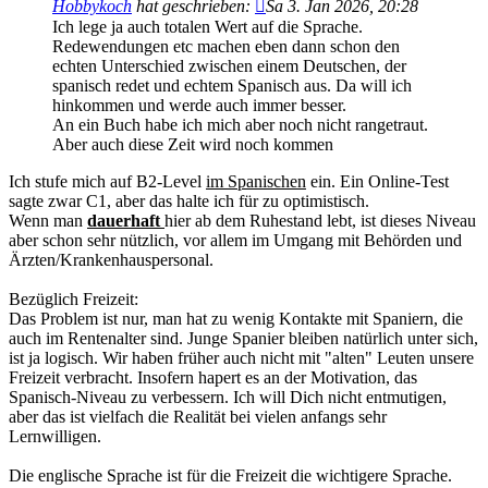
Hobbykoch
hat geschrieben:
Sa 3. Jan 2026, 20:28
Ich lege ja auch totalen Wert auf die Sprache.
Redewendungen etc machen eben dann schon den
echten Unterschied zwischen einem Deutschen, der
spanisch redet und echtem Spanisch aus. Da will ich
hinkommen und werde auch immer besser.
An ein Buch habe ich mich aber noch nicht rangetraut.
Aber auch diese Zeit wird noch kommen
Ich stufe mich auf B2-Level
im Spanischen
ein. Ein Online-Test
sagte zwar C1, aber das halte ich für zu optimistisch.
Wenn man
dauerhaft
hier ab dem Ruhestand lebt, ist dieses Niveau
aber schon sehr nützlich, vor allem im Umgang mit Behörden und
Ärzten/Krankenhauspersonal.
Bezüglich Freizeit:
Das Problem ist nur, man hat zu wenig Kontakte mit Spaniern, die
auch im Rentenalter sind. Junge Spanier bleiben natürlich unter sich,
ist ja logisch. Wir haben früher auch nicht mit "alten" Leuten unsere
Freizeit verbracht. Insofern hapert es an der Motivation, das
Spanisch-Niveau zu verbessern. Ich will Dich nicht entmutigen,
aber das ist vielfach die Realität bei vielen anfangs sehr
Lernwilligen.
Die englische Sprache ist für die Freizeit die wichtigere Sprache.