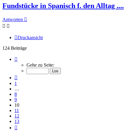
Fundstücke in Spanisch f. den Alltag ....
Antworten
Druckansicht
124 Beiträge
Seite
10
Gehe zu Seite:
von
13
Vorherige
1
…
8
9
10
11
12
13
Nächste