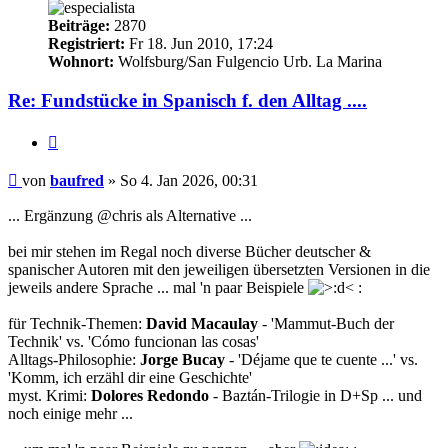
Beiträge:
2870
Registriert:
Fr 18. Jun 2010, 17:24
Wohnort:
Wolfsburg/San Fulgencio Urb. La Marina
Re: Fundstücke in Spanisch f. den Alltag ....
Zitieren
Beitrag
von
baufred
»
So 4. Jan 2026, 00:31
... Ergänzung @chris als Alternative ...
bei mir stehen im Regal noch diverse Bücher deutscher &
spanischer Autoren mit den jeweiligen übersetzten Versionen in die
jeweils andere Sprache ... mal 'n paar Beispiele
:
für Technik-Themen:
David Macaulay
- 'Mammut-Buch der
Technik' vs. 'Cómo funcionan las cosas'
Alltags-Philosophie:
Jorge Bucay
- 'Déjame que te cuente ...' vs.
'Komm, ich erzähl dir eine Geschichte'
myst. Krimi:
Dolores Redondo
- Baztán-Trilogie in D+Sp ... und
noch einige mehr ...