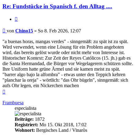
Re: Fundstücke in Spanisch f. den Alltag ....
Zitieren
Beitrag
von
Chino15
»
So 8. Feb 2026, 12:07
"a buenas horas, mangas verdes" - sinngemäß: zu spät ist zu spät.
Wird verwendet, wenn eine Lösung für ein Problem angeboten
wird, das bereits gelöst wurde oder nicht mehr von Interesse ist.
Historischer Kontext: Zur Zeit der Reyes Católicos (15. jh.) gab es
die Santa Hermandad, die Bürger vor Wegelagerern schützen sollte.
Ihre Uniform hatte grüne Ärmel und sie kamen meist zu spät.
"barrer algo bajo la alfombra" - etwas unter den Teppich kehren
"planchar la oreja" - wörtlich: "das Ohr bügeln", sinngemäß: sich
aufs Ohr legen, ein Nickerchen machen
Nach
oben
Frambuesa
especialista
Beiträge:
1872
Registriert:
Mo 15. Okt 2018, 17:02
Wohnort:
Bergisches Land / Vinaròs