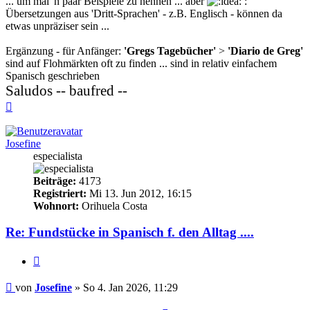
... um mal 'n paar Beispiele zu nennen ... aber
:
Übersetzungen aus 'Dritt-Sprachen' - z.B. Englisch - können da
etwas unpräziser sein ...
Ergänzung - für Anfänger:
'Gregs Tagebücher'
>
'Diario de Greg'
sind auf Flohmärkten oft zu finden ... sind in relativ einfachem
Spanisch geschrieben
Saludos -- baufred --
Nach
oben
Josefine
especialista
Beiträge:
4173
Registriert:
Mi 13. Jun 2012, 16:15
Wohnort:
Orihuela Costa
Re: Fundstücke in Spanisch f. den Alltag ....
Zitieren
Beitrag
von
Josefine
»
So 4. Jan 2026, 11:29