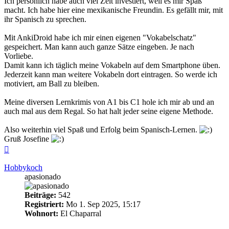
Ich persönlich habe auch viel Zeit investiert, weil es mir Spaß
macht. Ich habe hier eine mexikanische Freundin. Es gefällt mir, mit
ihr Spanisch zu sprechen.
Mit AnkiDroid habe ich mir einen eigenen "Vokabelschatz"
gespeichert. Man kann auch ganze Sätze eingeben. Je nach
Vorliebe.
Damit kann ich täglich meine Vokabeln auf dem Smartphone üben.
Jederzeit kann man weitere Vokabeln dort eintragen. So werde ich
motiviert, am Ball zu bleiben.
Meine diversen Lernkrimis von A1 bis C1 hole ich mir ab und an
auch mal aus dem Regal. So hat halt jeder seine eigene Methode.
Also weiterhin viel Spaß und Erfolg beim Spanisch-Lernen.
Gruß Josefine
Nach
oben
Hobbykoch
apasionado
Beiträge:
542
Registriert:
Mo 1. Sep 2025, 15:17
Wohnort:
El Chaparral