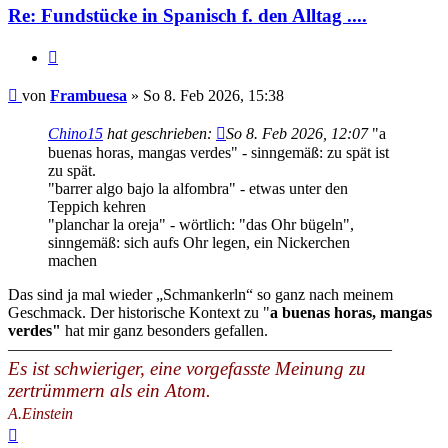
Re: Fundstücke in Spanisch f. den Alltag ....
Zitieren
Beitrag
von
Frambuesa
»
So 8. Feb 2026, 15:38
Chino15
hat geschrieben:
So 8. Feb 2026, 12:07
"a
buenas horas, mangas verdes" - sinngemäß: zu spät ist
zu spät.
"barrer algo bajo la alfombra" - etwas unter den
Teppich kehren
"planchar la oreja" - wörtlich: "das Ohr bügeln",
sinngemäß: sich aufs Ohr legen, ein Nickerchen
machen
Das sind ja mal wieder „Schmankerln“ so ganz nach meinem
Geschmack. Der historische Kontext zu "
a buenas horas, mangas
verdes"
hat mir ganz besonders gefallen.
————————————————————————
Es ist schwieriger, eine vorgefasste Meinung zu
zertrümmern als ein Atom.
A.Einstein
Nach