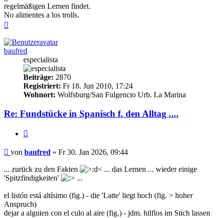
regelmäßigen Lernen findet.
No alimentes a los trolls.
Nach
oben
baufred
especialista
Beiträge:
2870
Registriert:
Fr 18. Jun 2010, 17:24
Wohnort:
Wolfsburg/San Fulgencio Urb. La Marina
Re: Fundstücke in Spanisch f. den Alltag ....
Zitieren
Beitrag
von
baufred
»
Fr 30. Jan 2026, 09:44
... zurück zu den Fakten
... das Lernen ... wieder einige
'Spitzfindigkeiten'
...
el listón está altísimo (fig.) - die 'Latte' liegt hoch (fig. > hoher
Anspruch)
dejar a alguien con el culo al aire (fig.) - jdm. hilflos im Stich lassen