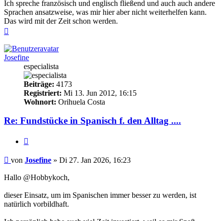
Ich spreche französisch und englisch fließend und auch auch andere
Sprachen ansatzweise, was mir hier aber nicht weiterhelfen kann.
Das wird mit der Zeit schon werden.
Nach
oben
Josefine
especialista
Beiträge:
4173
Registriert:
Mi 13. Jun 2012, 16:15
Wohnort:
Orihuela Costa
Re: Fundstücke in Spanisch f. den Alltag ....
Zitieren
Beitrag
von
Josefine
»
Di 27. Jan 2026, 16:23
Hallo @Hobbykoch,
dieser Einsatz, um im Spanischen immer besser zu werden, ist
natürlich vorbildhaft.