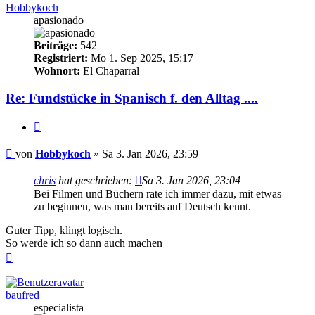
Hobbykoch
apasionado
Beiträge:
542
Registriert:
Mo 1. Sep 2025, 15:17
Wohnort:
El Chaparral
Re: Fundstücke in Spanisch f. den Alltag ....
Zitieren
Beitrag
von
Hobbykoch
»
Sa 3. Jan 2026, 23:59
chris
hat geschrieben:
Sa 3. Jan 2026, 23:04
Bei Filmen und Büchern rate ich immer dazu, mit etwas
zu beginnen, was man bereits auf Deutsch kennt.
Guter Tipp, klingt logisch.
So werde ich so dann auch machen
Nach
oben
baufred
especialista