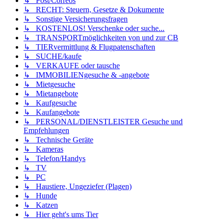
↳ Post/Correos
↳ RECHT: Steuern, Gesetze & Dokumente
↳ Sonstige Versicherungsfragen
↳ KOSTENLOS! Verschenke oder suche...
↳ TRANSPORTmöglichkeiten von und zur CB
↳ TIERvermittlung & Flugpatenschaften
↳ SUCHE/kaufe
↳ VERKAUFE oder tausche
↳ IMMOBILIENgesuche & -angebote
↳ Mietgesuche
↳ Mietangebote
↳ Kaufgesuche
↳ Kaufangebote
↳ PERSONAL/DIENSTLEISTER Gesuche und
Empfehlungen
↳ Technische Geräte
↳ Kameras
↳ Telefon/Handys
↳ TV
↳ PC
↳ Haustiere, Ungeziefer (Plagen)
↳ Hunde
↳ Katzen
↳ Hier geht's ums Tier