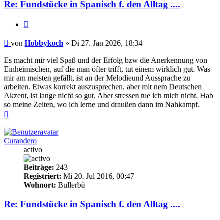
Re: Fundstücke in Spanisch f. den Alltag ....
Zitieren
Beitrag
von
Hobbykoch
»
Di 27. Jan 2026, 18:34
Es macht mir viel Spaß und der Erfolg bzw die Anerkennung von
Einheimischen, auf die man öfter trifft, tut einem wirklich gut. Was
mir am meisten gefällt, ist an der Melodieund Aussprache zu
arbeiten. Etwas korrekt auszusprechen, aber mit nem Deutschen
Akzent, ist lange nicht so gut. Aber stressen tue ich mich nicht. Hab
so meine Zeiten, wo ich lerne und draußen dann im Nahkampf.
Nach
oben
Curandero
activo
Beiträge:
243
Registriert:
Mi 20. Jul 2016, 00:47
Wohnort:
Bullerbü
Re: Fundstücke in Spanisch f. den Alltag ....