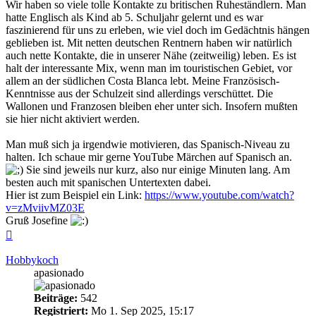
Wir haben so viele tolle Kontakte zu britischen Ruheständlern. Man
hatte Englisch als Kind ab 5. Schuljahr gelernt und es war
faszinierend für uns zu erleben, wie viel doch im Gedächtnis hängen
geblieben ist. Mit netten deutschen Rentnern haben wir natürlich
auch nette Kontakte, die in unserer Nähe (zeitweilig) leben. Es ist
halt der interessante Mix, wenn man im touristischen Gebiet, vor
allem an der südlichen Costa Blanca lebt. Meine Französisch-
Kenntnisse aus der Schulzeit sind allerdings verschüttet. Die
Wallonen und Franzosen bleiben eher unter sich. Insofern mußten
sie hier nicht aktiviert werden.
Man muß sich ja irgendwie motivieren, das Spanisch-Niveau zu
halten. Ich schaue mir gerne YouTube Märchen auf Spanisch an.
Sie sind jeweils nur kurz, also nur einige Minuten lang. Am
besten auch mit spanischen Untertexten dabei.
Hier ist zum Beispiel ein Link:
https://www.youtube.com/watch?
v=zMviivMZ03E
Gruß Josefine
Nach
oben
Hobbykoch
apasionado
Beiträge:
542
Registriert:
Mo 1. Sep 2025, 15:17