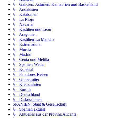
↳ Galicien, Asturien, Kantabrien und Baskenland
↳ Andalusien
↳ Katalonien
↳ La Rioja
↳ Navarra
↳ Kastilien und León
↳ Aragonien
↳ Kastilien-La Mancha
↳ Extremadura
↳ Murcia
↳ Madrid
↳ Ceuta und Melilla
↳ Spanien-Wetter
↳ Especial
↳ Paradores-Reisen
↳ Globetrotter
↳ Kreuzfahrten
↳ Europa
↳ Deutschland
↳ Diskussionen
SPANIEN: Staat & Gesellschaft
↳ Spanien aktuell
↳ Aktuelles aus der Provinz Alicante