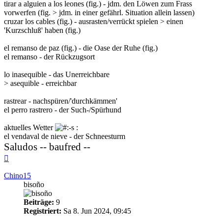
tirar a alguien a los leones (fig.) - jdm. den Löwen zum Frass
vorwerfen (fig. > jdm. in einer gefährl. Situation allein lassen)
cruzar los cables (fig.) - ausrasten/verrückt spielen > einen
'Kurzschluß' haben (fig.)
el remanso de paz (fig.) - die Oase der Ruhe (fig.)
el remanso - der Rückzugsort
lo inasequible - das Unerreichbare
> asequible - erreichbar
rastrear - nachspüren/'durchkämmen'
el perro rastrero - der Such-/Spürhund
aktuelles Wetter
:
el vendaval de nieve - der Schneesturm
Saludos -- baufred --
Nach
oben
Chino15
bisoño
Beiträge:
9
Registriert:
Sa 8. Jun 2024, 09:45