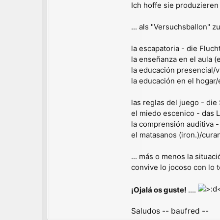
Ich hoffe sie produziere
... als "Versuchsballon" z
la escapatoria - die Fluc
la enseñanza en el aula (
la educación presencial/vi
la educación en el hogar/
las reglas del juego - die
el miedo escenico - das 
la comprensión auditiva 
el matasanos (iron.)/cura
... más o menos la situaci
convive lo jocoso con lo
¡Ojalá os guste!
....
Saludos -- baufred --