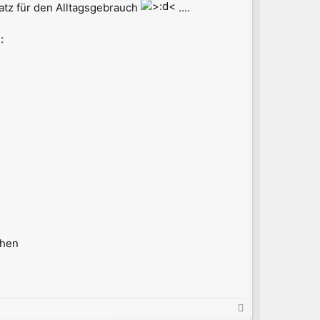
atz für den Alltagsgebrauch
....
:
chen
N