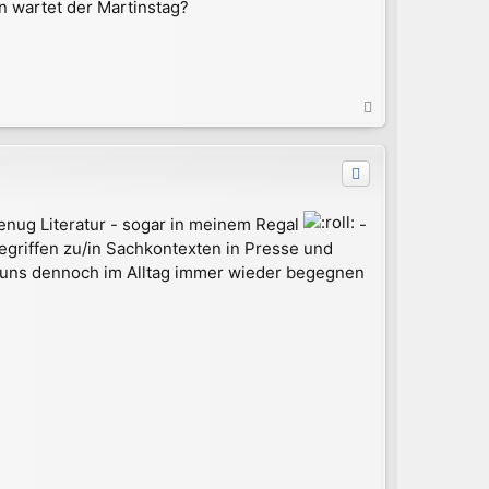
n wartet der Martinstag?
N
a
c
h
o
b
genug Literatur - sogar in meinem Regal
-
e
n
egriffen zu/in Sachkontexten in Presse und
nd uns dennoch im Alltag immer wieder begegnen