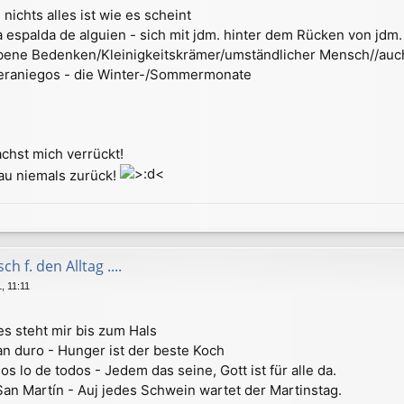
nichts alles ist wie es scheint
 espalda de alguien - sich mit jdm. hinter dem Rücken von jdm. 
iebene Bedenken/Kleinigkeitskrämer/umständlicher Mensch//auch
veraniegos - die Winter-/Sommermonate
chst mich verrückt!
hau niemals zurück!
h f. den Alltag ....
, 11:11
 es steht mir bis zum Hals
n duro - Hunger ist der beste Koch
ios lo de todos - Jedem das seine, Gott ist für alle da.
San Martín - Auj jedes Schwein wartet der Martinstag.