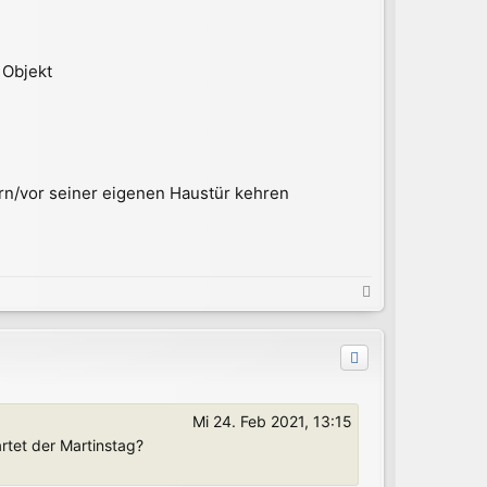
 Objekt
rn/vor seiner eigenen Haustür kehren
N
a
c
h
o
b
e
Mi 24. Feb 2021, 13:15
n
rtet der Martinstag?