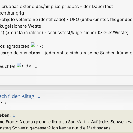
// pruebas extendidas/amplias pruebas - der Dauertest
achthungrig
I (objeto volante no identificado) - UFO (unbekanntes fliegendes
e kugelsichere Weste
s) (> cristal/chaleco) - schussfest/kugelsicher (> Glas/Weste)
enos agradables
:
cargo de sus obras - jeder sollte sich um seine Sachen kümme
leuchtet
....
h f. den Alltag ....
6:13
ieben:
e Frage: A cada gocho le llega su San Martín. Auf jedes Schwein wa
nstag Schwein gegessen? Ich kenne nur die Martinsgans....