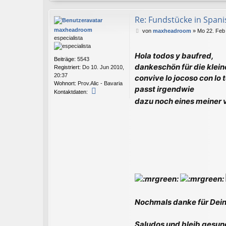
Re: Fundstücke in Spanisc
maxheadroom
B
von
maxheadroom
»
Mo 22. Feb
especialista
e
i
Hola todos y baufred,
t
Beiträge:
5543
r
dankeschön für die klein
Registriert:
Do 10. Jun 2010,
a
20:37
convive lo jocoso con lo
g
Wohnort:
Prov.Alic - Bavaria
passt irgendwie
K
Kontaktdaten:
o
dazu noch eines meiner 
n
t
a
k
t
d
a
t
e
n
v
o
Nochmals danke für Deine
n
m
a
Saludos und bleib gesun