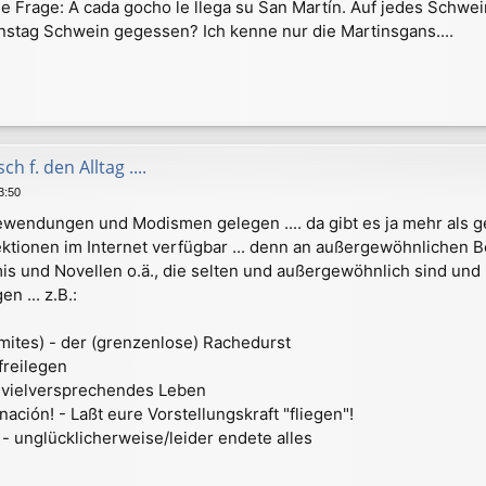
e Frage: A cada gocho le llega su San Martín. Auf jedes Schwei
nstag Schwein gegessen? Ich kenne nur die Martinsgans....
h f. den Alltag ....
3:50
dewendungen und Modismen gelegen .... da gibt es ja mehr als 
ktionen im Internet verfügbar ... denn an außergewöhnlichen B
rimis und Novellen o.ä., die selten und außergewöhnlich sind u
n ... z.B.:
imites) - der (grenzenlose) Rachedurst
freilegen
n vielversprechendes Leben
nación! - Laßt eure Vorstellungskraft "fliegen"!
- unglücklicherweise/leider endete alles