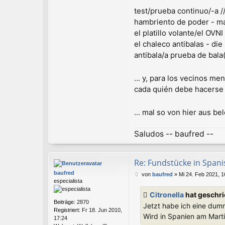
test/prueba continuo/-a 
hambriento de poder - m
el platillo volante/el OVN
el chaleco antibalas - di
antibala/a prueba de bala(
... y, para los vecinos m
cada quién debe hacerse 
... mal so von hier aus be
Saludos -- baufred --
Re: Fundstücke in Spanisc
baufred
B
von
baufred
»
Mi 24. Feb 2021, 1
especialista
e
i
Citronella
hat geschr
t
Beiträge:
2870
Jetzt habe ich eine dumm
r
Registriert:
Fr 18. Jun 2010,
a
Wird in Spanien am Marti
17:24
g