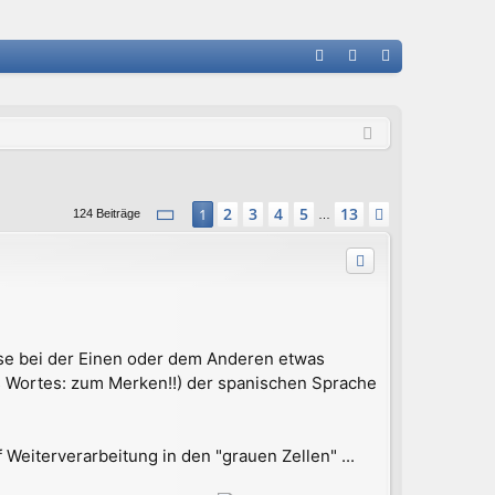
FA
n
eg
Q
m
ist
el
rie
de
re
Seite
1
von
13
2
3
4
5
13
1
Nächste
124 Beiträge
…
n
n
weise bei der Einen oder dem Anderen etwas
s Wortes: zum Merken!!) der spanischen Sprache
eiterverarbeitung in den "grauen Zellen" ...