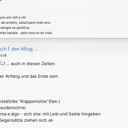
u are still a rat
 de antaño, salud para todo ano
 sangre es positiva.
más barata - pero esa no es vida.
h f. den Alltag ....
16:08
... auch in diesen Zeiten:
- der Anfang und das Ende sein
nstalt/die "Klappsmühle"(fam.)
Freudenschrei
ma a algo - sich etw. mit Leib und Seele hingeben
 Gegensätze ziehen sich an