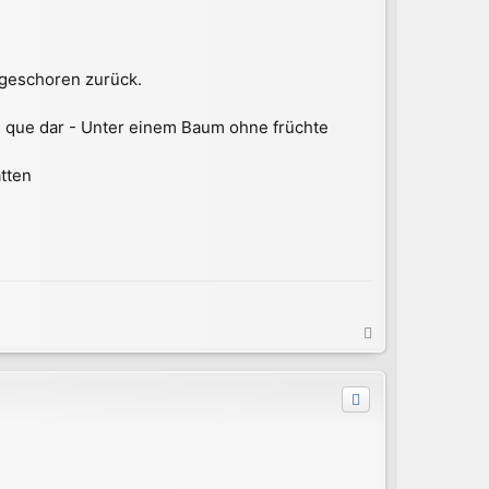
 geschoren zurück.
ne que dar - Unter einem Baum ohne früchte
tten
N
a
c
h
o
b
e
n