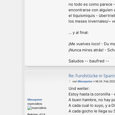
no todo es como parece - 
encontrarse con alguien a
el tiquismiquis - übertr
los meses invernales/~ 
... y al final:
¡Me vuelves loco! - Du ma
¡Nunca mires atrás! - Sc
Saludos -- baufred --
Re: Fundstücke in Spanisc
B
von
Miesepeter
»
Mi 24. Feb 2021
e
Und weiter:
i
Estoy hasta la coronilla -
t
r
A buen hambre, no hay pa
Miesepeter
a
especialista
A cada cual lo suyo, y a D
g
A cada gocho le llega su 
Beiträge:
4114