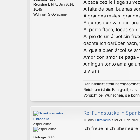
A cada pez le llega su ve
Registriert:
Mi 8. Jun 2016,
A falta de pan, buenas so
10:45
Wohnort:
S.O.-Spanien
A grandes males, grande
Algunos que van por lan
Al perro flaco, todas son
Al pie de un árbol sin fr
dachte ich darüber nach, 
Al que a buen árbol se ar
Amor con amor se paga - w
A ningún tonto amarga un
u v a m
Der Intellekt steht nachgeordnet 
Reichtum ist die Fähigkeit, das 
Vorsicht bei Wünschen, sie könn
Re: Fundstücke in Spanisc
Citronella
B
von
Citronella
»
Mi 24. Feb 2021,
especialista
e
Ich freue mich über eure
i
t
Beiträge:
6833
r