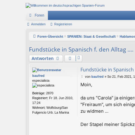
Foren
Anmelden
Registrieren
Foren-Übersicht
SPANIEN: Staat & Gesellschaft
Hablamos
Fundstücke in Spanisch f. den Alltag ....
Antworten
Fundstücke in Spanisch f.
baufred
B
von
baufred
»
So 21. Feb 2021, 
especialista
e
Moin,
i
t
Beiträge:
2870
r
da uns "Carola" ja einige
Registriert:
Fr 18. Jun 2010,
a
17:24
"Freiraum", um sich eini
g
Wohnort:
Wolfsburg/San
zu widmen ...
Fulgencio Urb. La Marina
Der Stapel meiner Spickz