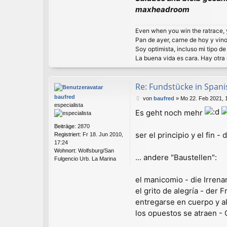
x
maxheadroom
h
e
a
Even when you win the ratrace, yo
d
Pan de ayer, carne de hoy y vino
r
Soy optimista, incluso mi tipo de
o
La buena vida es cara. Hay otra 
o
m
Re: Fundstücke in Spanisc
baufred
B
von
baufred
»
Mo 22. Feb 2021, 
especialista
e
Es geht noch mehr
i
t
Beiträge:
2870
r
ser el principio y el fin 
Registriert:
Fr 18. Jun 2010,
a
17:24
g
Wohnort:
Wolfsburg/San
... andere "Baustellen":
Fulgencio Urb. La Marina
el manicomio - die Irrena
el grito de alegría - der 
entregarse en cuerpo y al
los opuestos se atraen -