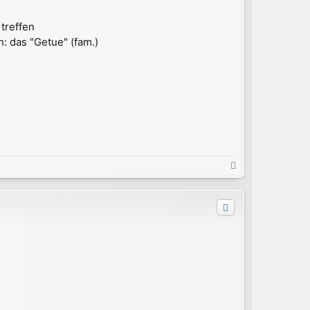
treffen
: das "Getue" (fam.)
N
a
c
h
o
b
e
n