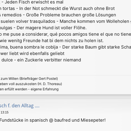
z - Jeden Fisch erwischt es mal
n tortas - In der Not schmeckt die Wurst auch ohne Brot
s remedios - Große Probleme brauchen große Lösungen
a suelen volver trasquilados - Manche kommen vom Wolleholen
 pulgas - Der magere Hund ist voller Flöhe.
uto me puse a considerar, qué pocos amigos tiene el que no tie
wie wenitg Freunde hat bi dem nichts zu holen ist.
rima, buena sombra le cobija - Der starke Baum gibt starke Scha
er liebt wird ebenfalls geliebt
 dulce - ein Zuckerle verbitter niemand
zum Willen (Briefträger Gert Postel)
Leben voll auszukosten (H. D. Thoreau)
en erfüllt werden - eigene Erfahrung
h f. den Alltag ....
 13:15
 Fundstücke in spanisch @ baufred und Miesepeter!