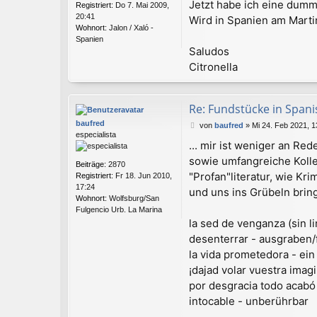
Jetzt habe ich eine dumm
Registriert:
Do 7. Mai 2009,
a
20:41
Wird in Spanien am Marti
g
Wohnort:
Jalon / Xaló -
Spanien
Saludos
Citronella
Re: Fundstücke in Spanisc
baufred
B
von
baufred
»
Mi 24. Feb 2021, 1
especialista
e
... mir ist weniger an Re
i
t
sowie umfangreiche Kolle
Beiträge:
2870
r
"Profan"literatur, wie K
Registriert:
Fr 18. Jun 2010,
a
17:24
und uns ins Grübeln bringe
g
Wohnort:
Wolfsburg/San
Fulgencio Urb. La Marina
la sed de venganza (sin l
desenterrar - ausgraben/
la vida prometedora - ei
¡dajad volar vuestra imagi
por desgracia todo acabó 
intocable - unberührbar