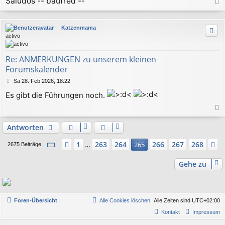
Saludos -- baufred --
a
c
Katzenmama
h
activo
o
b
e
Re: ANMERKUNGEN zu unserem kleinen
n
Forumskalender
B
Sa 28. Feb 2026, 18:22
e
Es gibt die Führungen noch.
i
t
r
a
a
c
Antworten
g
h
Seite
265
von
268
1
263
264
266
267
268
Vorherige
265
N
o
2675 Beiträge
…
b
e
Gehe zu
n
Foren-Übersicht
Alle Cookies löschen
Alle Zeiten sind
UTC+02:00
Kontakt
Impressum