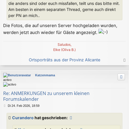
die anders sind oder euch missfallen, teilt uns das bitte mit.
Am besten in einem separaten Thread, gerne auch direkt
per PN an mich..
Die Fotos, die auf unseren Server hochgeladen wurden,
werden jetzt auch wieder für Gäste angezeigt.
Saludos,
Elke (Oliva B.)
Ortsporträts aus der Provinz Alicante
a
c
Katzenmama
h
activo
o
b
e
Re: ANMERKUNGEN zu unserem kleinen
n
Forumskalender
B
Di 24. Feb 2026, 18:59
e
i
Curandero
hat geschrieben:
t
r
a