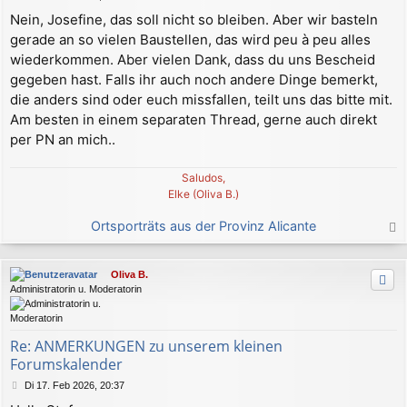
e
Nein, Josefine, das soll nicht so bleiben. Aber wir basteln
i
gerade an so vielen Baustellen, das wird peu à peu alles
t
r
wiederkommen. Aber vielen Dank, dass du uns Bescheid
a
gegeben hast. Falls ihr auch noch andere Dinge bemerkt,
g
die anders sind oder euch missfallen, teilt uns das bitte mit.
Am besten in einem separaten Thread, gerne auch direkt
per PN an mich..
Saludos,
Elke (Oliva B.)
Ortsporträts aus der Provinz Alicante
a
c
Oliva B.
h
Administratorin u. Moderatorin
o
b
e
n
Re: ANMERKUNGEN zu unserem kleinen
Forumskalender
B
Di 17. Feb 2026, 20:37
e