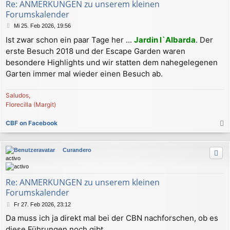
n
Re: ANMERKUNGEN zu unserem kleinen
Forumskalender
B
Mi 25. Feb 2026, 19:56
e
Ist zwar schon ein paar Tage her ...
Jardin l`Albarda
. Der
i
erste Besuch 2018 und der Escape Garden waren
t
r
besondere Highlights und wir statten dem nahegelegenen
a
Garten immer mal wieder einen Besuch ab.
g
Saludos,
Florecilla (Margit)
CBF on Facebook
a
c
Curandero
h
activo
o
b
e
Re: ANMERKUNGEN zu unserem kleinen
n
Forumskalender
B
Fr 27. Feb 2026, 23:12
e
Da muss ich ja direkt mal bei der CBN nachforschen, ob es
i
diese Führungen noch gibt.
t