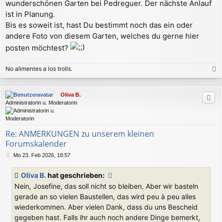
wunderschönen Garten bei Pedreguer. Der nächste Anlauf
ist in Planung.
Bis es soweit ist, hast Du bestimmt noch das ein oder
andere Foto von diesem Garten, welches du gerne hier
posten möchtest?
No alimentes a los trolls.
a
c
Oliva B.
h
Administratorin u. Moderatorin
o
b
e
n
Re: ANMERKUNGEN zu unserem kleinen
Forumskalender
B
Mo 23. Feb 2026, 18:57
e
i
Oliva B.
hat geschrieben:
t
Nein, Josefine, das soll nicht so bleiben. Aber wir basteln
r
a
gerade an so vielen Baustellen, das wird peu à peu alles
g
wiederkommen. Aber vielen Dank, dass du uns Bescheid
gegeben hast. Falls ihr auch noch andere Dinge bemerkt,