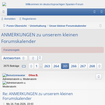
or
Anmelden
Registrieren
n
eg
en
Foren-Übersicht
Unterhaltung
Unser kleiner Forumskalender
m
ist
el
rie
ANMERKUNGEN zu unserem kleinen
Forumskalender
de
re
n
n
Forumsregeln
Antworten
Seite
265
von
268
1
263
264
266
267
268
Vorherige
265
N
2675 Beiträge
…
Oliva B.
Administratorin u. Moderatorin
Re: ANMERKUNGEN zu unserem kleinen
Forumskalender
B
Mo 16. Feb 2026, 19:43