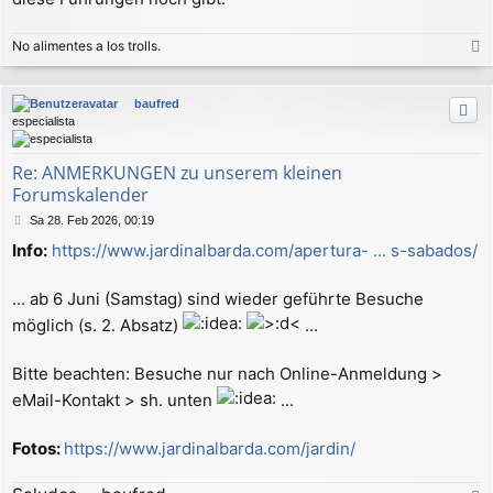
r
a
No alimentes a los trolls.
g
a
c
baufred
h
especialista
o
b
e
Re: ANMERKUNGEN zu unserem kleinen
n
Forumskalender
B
Sa 28. Feb 2026, 00:19
e
Info:
https://www.jardinalbarda.com/apertura- ... s-sabados/
i
t
r
... ab 6 Juni (Samstag) sind wieder geführte Besuche
a
möglich (s. 2. Absatz)
...
g
Bitte beachten: Besuche nur nach Online-Anmeldung >
eMail-Kontakt > sh. unten
...
Fotos:
https://www.jardinalbarda.com/jardin/