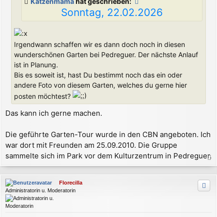
Katzenmama
hat geschrieben:
g
Sonntag, 22.02.2026
Irgendwann schaffen wir es dann doch noch in diesen
wunderschönen Garten bei Pedreguer. Der nächste Anlauf
ist in Planung.
Bis es soweit ist, hast Du bestimmt noch das ein oder
andere Foto von diesem Garten, welches du gerne hier
posten möchtest?
Das kann ich gerne machen.
Die geführte Garten-Tour wurde in den CBN angeboten. Ich
war dort mit Freunden am 25.09.2010. Die Gruppe
sammelte sich im Park vor dem Kulturzentrum in Pedreguer.
a
c
Florecilla
h
Administratorin u. Moderatorin
o
b
e