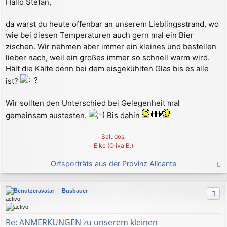
Hallo Stefan,
i
t
r
da warst du heute offenbar an unserem Lieblingsstrand, wo
a
wie bei diesen Temperaturen auch gern mal ein Bier
g
zischen. Wir nehmen aber immer ein kleines und bestellen
lieber nach, weil ein großes immer so schnell warm wird.
Hält die Kälte denn bei dem eisgekühlten Glas bis es alle
ist?
Wir sollten den Unterschied bei Gelegenheit mal
gemeinsam austesten.
Bis dahin
Saludos,
Elke (Oliva B.)
Ortsporträts aus der Provinz Alicante
a
c
Busbauer
h
activo
o
b
e
Re: ANMERKUNGEN zu unserem kleinen