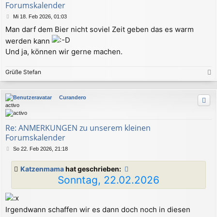
n
Forumskalender
B
Mi 18. Feb 2026, 01:03
e
Man darf dem Bier nicht soviel Zeit geben das es warm
i
t
werden kann
r
Und ja, können wir gerne machen.
a
g
Grüße Stefan
a
c
Curandero
h
activo
o
b
e
Re: ANMERKUNGEN zu unserem kleinen
n
Forumskalender
B
So 22. Feb 2026, 21:18
e
i
Katzenmama
hat geschrieben:
t
Sonntag, 22.02.2026
r
a
g
Irgendwann schaffen wir es dann doch noch in diesen