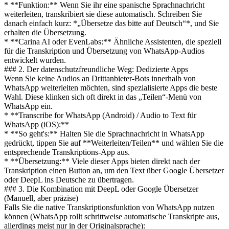
* **Funktion:** Wenn Sie ihr eine spanische Sprachnachricht
weiterleiten, transkribiert sie diese automatisch. Schreiben Sie
danach einfach kurz: *„Übersetze das bitte auf Deutsch“*, und Sie
erhalten die Übersetzung.
* **Carina AI oder EvenLabs:** Ähnliche Assistenten, die speziell
für die Transkription und Übersetzung von WhatsApp-Audios
entwickelt wurden.
### 2. Der datenschutzfreundliche Weg: Dedizierte Apps
Wenn Sie keine Audios an Drittanbieter-Bots innerhalb von
WhatsApp weiterleiten möchten, sind spezialisierte Apps die beste
Wahl. Diese klinken sich oft direkt in das „Teilen“-Menü von
WhatsApp ein.
* **Transcribe for WhatsApp (Android) / Audio to Text für
WhatsApp (iOS):**
* **So geht's:** Halten Sie die Sprachnachricht in WhatsApp
gedrückt, tippen Sie auf **Weiterleiten/Teilen** und wählen Sie die
entsprechende Transkriptions-App aus.
* **Übersetzung:** Viele dieser Apps bieten direkt nach der
Transkription einen Button an, um den Text über Google Übersetzer
oder DeepL ins Deutsche zu übertragen.
### 3. Die Kombination mit DeepL oder Google Übersetzer
(Manuell, aber präzise)
Falls Sie die native Transkriptionsfunktion von WhatsApp nutzen
können (WhatsApp rollt schrittweise automatische Transkripte aus,
allerdings meist nur in der Originalsprache):