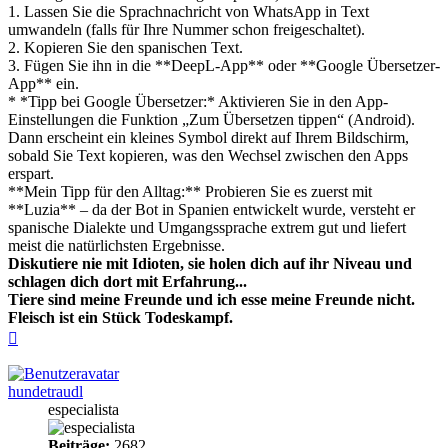
1. Lassen Sie die Sprachnachricht von WhatsApp in Text
umwandeln (falls für Ihre Nummer schon freigeschaltet).
2. Kopieren Sie den spanischen Text.
3. Fügen Sie ihn in die **DeepL-App** oder **Google Übersetzer-
App** ein.
* *Tipp bei Google Übersetzer:* Aktivieren Sie in den App-
Einstellungen die Funktion „Zum Übersetzen tippen“ (Android).
Dann erscheint ein kleines Symbol direkt auf Ihrem Bildschirm,
sobald Sie Text kopieren, was den Wechsel zwischen den Apps
erspart.
**Mein Tipp für den Alltag:** Probieren Sie es zuerst mit
**Luzia** – da der Bot in Spanien entwickelt wurde, versteht er
spanische Dialekte und Umgangssprache extrem gut und liefert
meist die natürlichsten Ergebnisse.
Diskutiere nie mit Idioten, sie holen dich auf ihr Niveau und
schlagen dich dort mit Erfahrung...
Tiere sind meine Freunde und ich esse meine Freunde nicht.
Fleisch ist ein Stück Todeskampf.
Nach
oben
hundetraudl
especialista
Beiträge:
2682