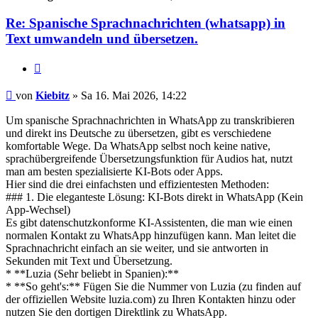
Re: Spanische Sprachnachrichten (whatsapp) in
Text umwandeln und übersetzen.
Zitieren
Beitrag
von
Kiebitz
»
Sa 16. Mai 2026, 14:22
Um spanische Sprachnachrichten in WhatsApp zu transkribieren
und direkt ins Deutsche zu übersetzen, gibt es verschiedene
komfortable Wege. Da WhatsApp selbst noch keine native,
sprachübergreifende Übersetzungsfunktion für Audios hat, nutzt
man am besten spezialisierte KI-Bots oder Apps.
Hier sind die drei einfachsten und effizientesten Methoden:
### 1. Die eleganteste Lösung: KI-Bots direkt in WhatsApp (Kein
App-Wechsel)
Es gibt datenschutzkonforme KI-Assistenten, die man wie einen
normalen Kontakt zu WhatsApp hinzufügen kann. Man leitet die
Sprachnachricht einfach an sie weiter, und sie antworten in
Sekunden mit Text und Übersetzung.
* **Luzia (Sehr beliebt in Spanien):**
* **So geht's:** Fügen Sie die Nummer von Luzia (zu finden auf
der offiziellen Website luzia.com) zu Ihren Kontakten hinzu oder
nutzen Sie den dortigen Direktlink zu WhatsApp.