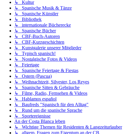
↳ Kultur
↳ Spanische Musik & Tänze
↳ Spanische Künstler
↳ Bibliothek
↳ internationale Bücherecke
↳ Spanische Bücher
↳ CBF-Buch-Autoren
↳ CBF-Kurzgeschichten
↳ Kunstgalerie unserer Mitglieder
↳ Typisch spanisch!
↳ Nostalgische Fotos & Videos
↳ Feiertage
↳ Spanische Feiertage & Fiestas
↳ Ostern (Pascua)
↳ Weihnachtzeit, Silvester, Los Reyes
↳ Spanische Sitten & Gebräuche
↳ Filme, Radio, Fernsehen & Videos
↳ Hablamos español
↳ Baufreds "Spanisch für den Alltag"
↳ Rund um die spanische Sprache
↳ Sportereignisse
An der Costa Blanca leben
↳ Wichtige Themen für Residenten & Langzeiturlauber
↳ allgem. Fragen zum Eigentum an der CB