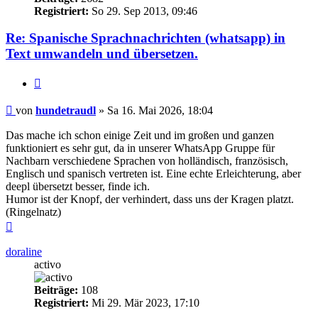
Registriert:
So 29. Sep 2013, 09:46
Re: Spanische Sprachnachrichten (whatsapp) in
Text umwandeln und übersetzen.
Zitieren
Beitrag
von
hundetraudl
»
Sa 16. Mai 2026, 18:04
Das mache ich schon einige Zeit und im großen und ganzen
funktioniert es sehr gut, da in unserer WhatsApp Gruppe für
Nachbarn verschiedene Sprachen von holländisch, französisch,
Englisch und spanisch vertreten ist. Eine echte Erleichterung, aber
deepl übersetzt besser, finde ich.
Humor ist der Knopf, der verhindert, dass uns der Kragen platzt.
(Ringelnatz)
Nach
oben
doraline
activo
Beiträge:
108
Registriert:
Mi 29. Mär 2023, 17:10