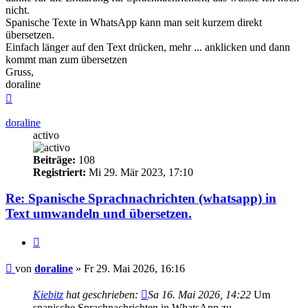
nicht.
Spanische Texte in WhatsApp kann man seit kurzem direkt
übersetzen.
Einfach länger auf den Text drücken, mehr ... anklicken und dann
kommt man zum übersetzen
Gruss,
doraline
Nach
oben
doraline
activo
Beiträge:
108
Registriert:
Mi 29. Mär 2023, 17:10
Re: Spanische Sprachnachrichten (whatsapp) in
Text umwandeln und übersetzen.
Zitieren
Beitrag
von
doraline
»
Fr 29. Mai 2026, 16:16
Kiebitz
hat geschrieben:
Sa 16. Mai 2026, 14:22
Um
spanische Sprachnachrichten in WhatsApp zu