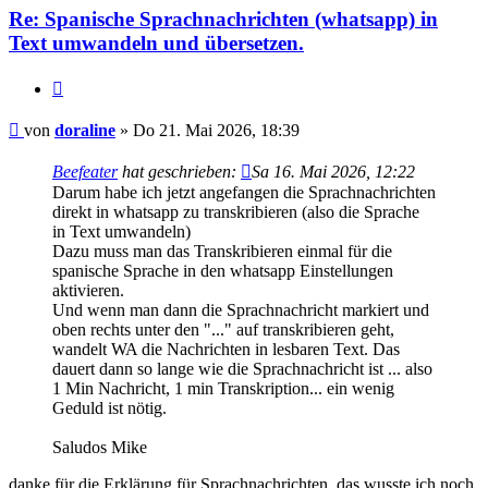
Re: Spanische Sprachnachrichten (whatsapp) in
Text umwandeln und übersetzen.
Zitieren
Beitrag
von
doraline
»
Do 21. Mai 2026, 18:39
Beefeater
hat geschrieben:
Sa 16. Mai 2026, 12:22
Darum habe ich jetzt angefangen die Sprachnachrichten
direkt in whatsapp zu transkribieren (also die Sprache
in Text umwandeln)
Dazu muss man das Transkribieren einmal für die
spanische Sprache in den whatsapp Einstellungen
aktivieren.
Und wenn man dann die Sprachnachricht markiert und
oben rechts unter den "..." auf transkribieren geht,
wandelt WA die Nachrichten in lesbaren Text. Das
dauert dann so lange wie die Sprachnachricht ist ... also
1 Min Nachricht, 1 min Transkription... ein wenig
Geduld ist nötig.
Saludos Mike
danke für die Erklärung für Sprachnachrichten, das wusste ich noch