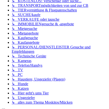
↳ KOSTENLOS! Verschenke oder suche...
↳ TRANSPORTmöglichkeiten von und zur CB
↳ TIERvermittlung & Flugpatenschaften
↳ SUCHE/kaufe
↳ VERKAUFE oder tausche
↳ IMMOBILIENgesuche & -angebote
↳ Mietgesuche
↳ Mietangebote
↳ Kaufgesuche
↳ Kaufangebote
↳ PERSONAL/DIENSTLEISTER Gesuche und
Empfehlungen
↳ Technische Geräte
↳ Kameras
↳ Telefon/Handys
↳ TV
↳ PC
↳ Haustiere, Ungeziefer (Plagen)
↳ Hunde
↳ Katzen
↳ Hier geht's ums Tier
↳ Ungeziefer
↳ alles zum Thema Moskitos/Mücken