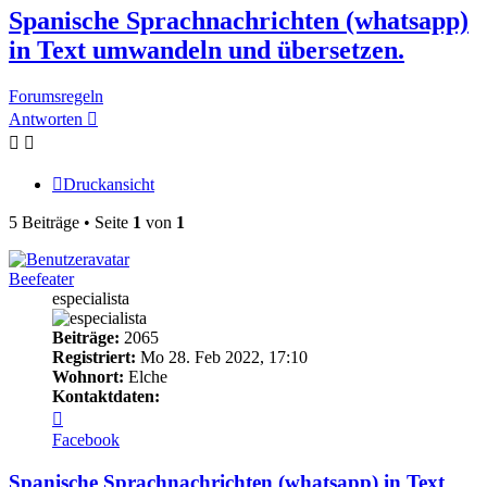
Spanische Sprachnachrichten (whatsapp)
in Text umwandeln und übersetzen.
Forumsregeln
Antworten
Druckansicht
5 Beiträge • Seite
1
von
1
Beefeater
especialista
Beiträge:
2065
Registriert:
Mo 28. Feb 2022, 17:10
Wohnort:
Elche
Kontaktdaten:
Kontaktdaten
von
Facebook
Beefeater
Spanische Sprachnachrichten (whatsapp) in Text