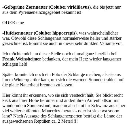
-
Gelbgrüne Zornnatter (Coluber viridiflavus
), die bis jetzt nur
aus dem Pyrenäeneinzugsgebiet bekannt ist
ODER eine
-
Hufeisennatter (Coluber hippocrepis)
, was wahrscheinlicher
war. Obwohl diese Schlangenart normalerweise heller und stärker
gezeichnet ist, kommt sie auch in dieser sehr dunklen Variante vor.
Ich möchte mich an dieser Stelle noch einmal ganz herzlich bei
Frank Weinsheimer
bedanken, der mein Herz wieder langsamer
schlagen ließ!
Später konnte ich noch ein Foto der Schlange machen, als sie aus
ihrem Winterquartier kam, um sich die warmen Sonnenstrahlen auf
die glatte Natterhaut brennen zu lassen.
Hier könnt ihr erkennen, wo sie sich versteckt hält. Sie blickt recht
keck aus ihrer Höhe herunter und ändert ihren Aufenthaltsort mit
wanderndem Sonnenstand, manchmal schaut ihr Schwanz aus einer
viel weiter entfernten Mauerritze heraus - oder ist sie etwa soooo
lang? Nach Aussage des Schlangenexperten beträgt die Länge der
ausgewachsenen Reptilien ca. 2 Meter!!!!