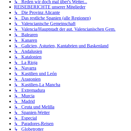
↳ Reden wir doch mal über's Wetter...
REISEBERICHTE unserer Mitglieder
↳ Die Provinz Alicante
↳ Das restliche Spanien (alle Regionen)
↳ Valencianische Gemeinschaft
↳ Valencia/Hauptstadt der aut. Valencianischen Gem.
↳ Balearen
↳ Kanaren
↳ Galicien, Asturien, Kantabrien und Baskenland
↳ Andalusien
↳ Katalonien
↳ La Rioja
↳ Navarra
↳ Kastilien und León
↳ Aragonien
↳ Kastilien-La Mancha
↳ Extremadura
↳ Murcia
↳ Madrid
↳ Ceuta und Melilla
↳ Spanien-Wetter
↳ Especial
↳ Paradores-Reisen
↳ Globetrotter