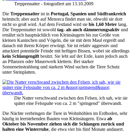
Treppennatter - fotografiert am 13.10.2009
Die
Treppennatter
ist in
Portugal, Spanien und Südfrankreich
heimisch; aber auch auf Menorca findet man sie, obwohl sie dort
nicht so groß wird. Auf dem Festland wird sie
bis 1,60 Meter
lang.
Die Treppennatter ist sowohl
tag- als auch dämmerungsaktiv
und
ernährt sich hauptsächlich von Kleinsäugern bis zur Größe von
kleinen Kaninchen und Vögeln, die sie mit dem Maul ergreift und
danach mit ihrem Körper erwürgt. Sie ist relativ aggressiv und
attackiert potentielle Feinde mit heftigen Bissen, wobei sie allerdings
kein Schlangengift
besitzt. Sie lebt auf der Erde, kann jedoch auch
an Pflanzen oder Mauerwerk klettern. Bei starker
Sonneneinstrahlung und starkem Wind suchen die Tiere Schutz
unter Steinplatten.
Die Natter verschwand zwischen den Felsen, ich sah, wie sie
später eine Felsspalte von ca. 2 m "springend" überwandt.
Die Nächte verbringen die Tiere in Wohnhöhlen im Erdboden, sehr
häufig in leerstehenden Bauten von Kleinsäugern. Etwa
ab
Oktober bis November ziehen sich die Schlangen zurück und
halten eine Winterruhe
, die etwa vier bis fünf Monate andauert.