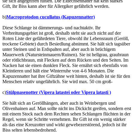
sie sich angegriffen fühlen. Die Eidechsennatter hat kein starkes
Gift, ihr Biss kann aber für Allergiker gefährlich werden.
b)
Macroprotodon cucullatus (Kapuzennatter)
Diese Schlange ist dämmerungs- und nachtaktiv. Ihr
Verbreitungsgebiet ist groß, deshalb steht sie auch nicht auf der
Roten Liste der gefährdeten Tiere, obwohl ihr Lebensraum (Geröll,
trockene Gebiete) durch Besiedlung abnimmt. Sie hält sich tagsüber
unter Steinen und in Erdspalten auf, aber auch in brüchigem
Mauerwerk (Natursteinmauern/Ruinen). Sie ist hellgrau, graubraun
oder rötlichbraun, mit Flecken auf dem Rücken und den Seiten. Im
Nacken hat sie einen dunklen Fleck. Sie ernährt sich ebenfalls von
Kleintieren und hält eine Winterruhe von 4-6 Monaten. Die
Kapuzennatter hat ihre Giftzähne weit hinten, deshalb ist sie für den
Menschen relativ ungefährlich. Sie wird max. 50 cm groß-
c)
Stülpnasenotter (Vipera latastei oder Vipera latasti )
Sie hält sich an Geröllhängen, aber auch in Weinbergen und
Olivenhainen auf. Man sollte nicht ins Dickicht greifen, sondern erst
mit einem Stock nach dem Rechten sehen Schlangen flüchten in der
Regel, wenn sie Schritte vernehmen. Ihr Gift ist ein wenig stärker
als das eine Kreuzotter und wirkt gewebezerstörend, jedoch ist ihr
Biss selten lebensbedrohend.