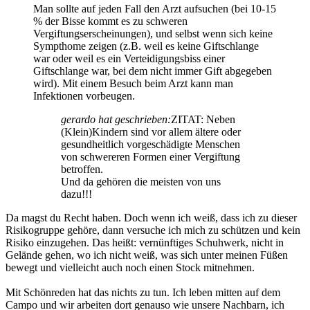
Man sollte auf jeden Fall den Arzt aufsuchen (bei 10-15
% der Bisse kommt es zu schweren
Vergiftungserscheinungen), und selbst wenn sich keine
Sympthome zeigen (z.B. weil es keine Giftschlange
war oder weil es ein Verteidigungsbiss einer
Giftschlange war, bei dem nicht immer Gift abgegeben
wird). Mit einem Besuch beim Arzt kann man
Infektionen vorbeugen.
gerardo hat geschrieben:
ZITAT: Neben
(Klein)Kindern sind vor allem ältere oder
gesundheitlich vorgeschädigte Menschen
von schwereren Formen einer Vergiftung
betroffen.
Und da gehören die meisten von uns
dazu!!!
Da magst du Recht haben. Doch wenn ich weiß, dass ich zu dieser
Risikogruppe gehöre, dann versuche ich mich zu schützen und kein
Risiko einzugehen. Das heißt: vernünftiges Schuhwerk, nicht in
Gelände gehen, wo ich nicht weiß, was sich unter meinen Füßen
bewegt und vielleicht auch noch einen Stock mitnehmen.
Mit Schönreden hat das nichts zu tun. Ich leben mitten auf dem
Campo und wir arbeiten dort genauso wie unsere Nachbarn, ich