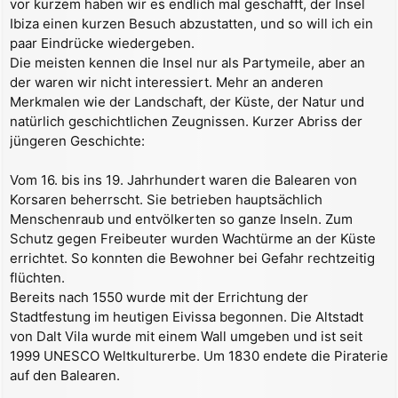
vor kurzem haben wir es endlich mal geschafft, der Insel
a
Ibiza einen kurzen Besuch abzustatten, und so will ich ein
g
paar Eindrücke wiedergeben.
Die meisten kennen die Insel nur als Partymeile, aber an
der waren wir nicht interessiert. Mehr an anderen
Merkmalen wie der Landschaft, der Küste, der Natur und
natürlich geschichtlichen Zeugnissen. Kurzer Abriss der
jüngeren Geschichte:
Vom 16. bis ins 19. Jahrhundert waren die Balearen von
Korsaren beherrscht. Sie betrieben hauptsächlich
Menschenraub und entvölkerten so ganze Inseln. Zum
Schutz gegen Freibeuter wurden Wachtürme an der Küste
errichtet. So konnten die Bewohner bei Gefahr rechtzeitig
flüchten.
Bereits nach 1550 wurde mit der Errichtung der
Stadtfestung im heutigen Eivissa begonnen. Die Altstadt
von Dalt Vila wurde mit einem Wall umgeben und ist seit
1999 UNESCO Weltkulturerbe. Um 1830 endete die Piraterie
auf den Balearen.