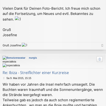
Vielen Dank für Deinen Foto-Bericht. Ich freue mich schon
auf die Fortsetzung, um Neues und evtl. Bekanntes zu
sehen.
Gruß
Josefine
Gruß Josefine
a
c
nurgis
h
especialista
o
b
e
Re: Ibiza - Streiflichter einer Kurzreise
n
B
Sa 9. Mai 2015, 15:15
e
Wir haben vor Jahren die Insel mehrfach umsegelt. Die
i
Buchten waren traumhaft und die Sonnenuntergänge, wenn
t
r
die Strände leergefegt waren.
a
Teilweise gab es jedoch da auch schon reglementierte
g
Ankerbuchten , wo man an die Boje mußte und bezahlen.