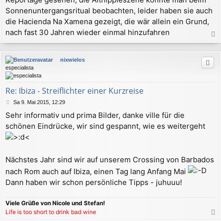
a
Sonnenuntergangsritual beobachten, leider haben sie auch
g
die Hacienda Na Xamena gezeigt, die wär allein ein Grund,
nach fast 30 Jahren wieder einmal hinzufahren
a
c
nixwielos
h
especialista
o
b
e
Re: Ibiza - Streiflichter einer Kurzreise
n
B
Sa 9. Mai 2015, 12:29
e
Sehr informativ und prima Bilder, danke ville für die
i
schönen Eindrücke, wir sind gespannt, wie es weitergeht
t
r
a
g
Nächstes Jahr sind wir auf unserem Crossing von Barbados
nach Rom auch auf Ibiza, einen Tag lang Anfang Mai
Dann haben wir schon persönliche Tipps - juhuuu!
Viele Grüße von Nicole und Stefan!
Life is too short to drink bad wine