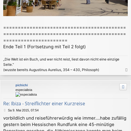
==========================================
==========================================
======================
Ende Teil 1 (Fortsetzung mit Teil 2 folgt)
„Die Welt ist ein Buch, und wer nicht reist, liest davon nicht eine einzige
Seite.“
(wusste bereits Augustinus Aurelius, 354 – 430, Philosoph)
a
c
pichichi
h
especialista
o
b
e
Re: Ibiza - Streiflichter einer Kurzreise
n
B
Sa 9. Mai 2015, 07:54
e
vorbildlich und reiseführerwürdig wie immer....habe zufällig
i
gestern beim Hessischen Rundfunk eine 45-minütige
t
r
Reportage gesehen, die Althippieszene konnte man beim