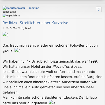
a
c
Josefine
h
especialista
o
b
e
Re: Ibiza - Streiflichter einer Kurzreise
n
B
Sa 9. Mai 2015, 14:46
e
i
t
r
Das freut mich sehr, wieder ein schöner Foto-Bericht von
a
@ville.
g
Wir haben nur 1x Urlaub auf
Ibiza
gemacht, das war 1999.
Wir hatten unser Hotel an der
Playa d´en Bossa.
Ibiza-Stadt war nicht sehr weit entfernt und man konnte
sich mit einem Boot dort hinfahren lassen. Auf die Burg sind
wir natürlich auch hinaufgeklettert. Außerdem hatten wir
uns auch mal ein Auto gemietet und sind über die Insel
gefahren.
Man konnte sehr schöne Buchten entdecken. Der Urlaub
hatte uns sehr gut gefallen.