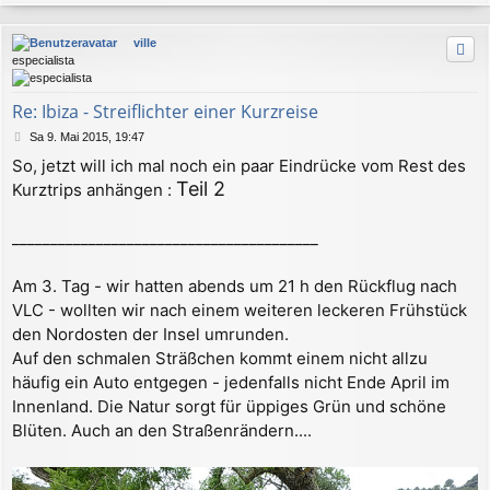
a
c
ville
h
especialista
o
b
e
Re: Ibiza - Streiflichter einer Kurzreise
n
B
Sa 9. Mai 2015, 19:47
e
So, jetzt will ich mal noch ein paar Eindrücke vom Rest des
i
Teil 2
Kurztrips anhängen :
t
r
a
________________________________________
g
Am 3. Tag - wir hatten abends um 21 h den Rückflug nach
VLC - wollten wir nach einem weiteren leckeren Frühstück
den Nordosten der Insel umrunden.
Auf den schmalen Sträßchen kommt einem nicht allzu
häufig ein Auto entgegen - jedenfalls nicht Ende April im
Innenland. Die Natur sorgt für üppiges Grün und schöne
Blüten. Auch an den Straßenrändern....