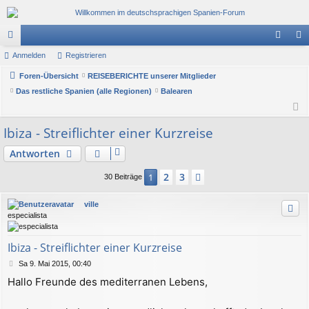
or
Anmelden
Registrieren
n
eg
en
Foren-Übersicht
REISEBERICHTE unserer Mitglieder
m
ist
Das restliche Spanien (alle Regionen)
Balearen
el
rie
de
re
Ibiza - Streiflichter einer Kurzreise
n
n
Antworten
2
3
1
Nächste
30 Beiträge
ville
especialista
Ibiza - Streiflichter einer Kurzreise
B
Sa 9. Mai 2015, 00:40
e
Hallo Freunde des mediterranen Lebens,
i
t
r