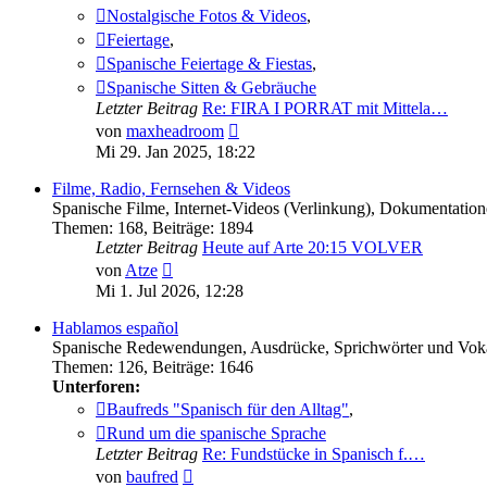
Nostalgische Fotos & Videos
,
Feiertage
,
Spanische Feiertage & Fiestas
,
Spanische Sitten & Gebräuche
Letzter Beitrag
Re: FIRA I PORRAT mit Mittela…
Neuester
von
maxheadroom
Beitrag
Mi 29. Jan 2025, 18:22
Filme, Radio, Fernsehen & Videos
Spanische Filme, Internet-Videos (Verlinkung), Dokumentatio
Themen
:
168
,
Beiträge
:
1894
Letzter Beitrag
Heute auf Arte 20:15 VOLVER
Neuester
von
Atze
Beitrag
Mi 1. Jul 2026, 12:28
Hablamos español
Spanische Redewendungen, Ausdrücke, Sprichwörter und Voka
Themen
:
126
,
Beiträge
:
1646
Unterforen:
Baufreds "Spanisch für den Alltag"
,
Rund um die spanische Sprache
Letzter Beitrag
Re: Fundstücke in Spanisch f.…
Neuester
von
baufred