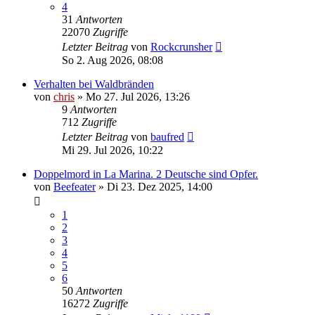
4
31
Antworten
22070
Zugriffe
Letzter Beitrag
von
Rockcrunsher
So 2. Aug 2026, 08:08
Verhalten bei Waldbränden
von
chris
»
Mo 27. Jul 2026, 13:26
9
Antworten
712
Zugriffe
Letzter Beitrag
von
baufred
Mi 29. Jul 2026, 10:22
Doppelmord in La Marina. 2 Deutsche sind Opfer.
von
Beefeater
»
Di 23. Dez 2025, 14:00
1
2
3
4
5
6
50
Antworten
16272
Zugriffe