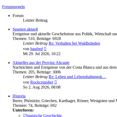
Forumsregeln
Forum
Letzter Beitrag
Spanien aktuell
Ereignisse und aktuelle Geschehnisse aus Politik, Wirtschaft u
Themen
:
510
,
Beiträge
:
6928
Letzter Beitrag
Re: Verhalten bei Waldbränden
Neuester
von
baufred
Beitrag
Mi 29. Jul 2026, 10:22
Aktuelles aus der Provinz Alicante
Nachrichten und Ereignisse von der Costa Blanca und aus dem
Themen
:
205
,
Beiträge
:
3006
Letzter Beitrag
Re: Leben und Lebenshaltungsk…
Neuester
von
Rockcrunsher
Beitrag
So 2. Aug 2026, 08:08
Historia
Iberer, Phönizier, Griechen, Karthager, Römer, Westgoten und
Themen
:
74
,
Beiträge
:
692
Unterforen:
Spanische Geschichte
,