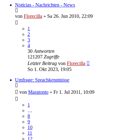
Noticias - Nachrichten - News
von
Florecilla
»
Sa 26. Jun 2010, 22:09
1
2
3
4
30
Antworten
121207
Zugriffe
Letzter Beitrag
von
Florecilla
So 1. Okt 2023, 19:05
Umfrage: Sprachkenntnisse
von
Maratonto
»
Fr 1. Jul 2011, 10:09
1
…
8
9
10
11
12