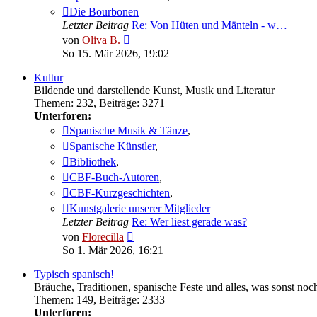
Die Bourbonen
Letzter Beitrag
Re: Von Hüten und Mänteln - w…
Neuester
von
Oliva B.
Beitrag
So 15. Mär 2026, 19:02
Kultur
Bildende und darstellende Kunst, Musik und Literatur
Themen
:
232
,
Beiträge
:
3271
Unterforen:
Spanische Musik & Tänze
,
Spanische Künstler
,
Bibliothek
,
CBF-Buch-Autoren
,
CBF-Kurzgeschichten
,
Kunstgalerie unserer Mitglieder
Letzter Beitrag
Re: Wer liest gerade was?
Neuester
von
Florecilla
Beitrag
So 1. Mär 2026, 16:21
Typisch spanisch!
Bräuche, Traditionen, spanische Feste und alles, was sonst noch
Themen
:
149
,
Beiträge
:
2333
Unterforen: