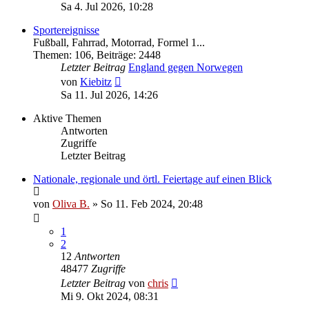
Beitrag
Sa 4. Jul 2026, 10:28
Sportereignisse
Fußball, Fahrrad, Motorrad, Formel 1...
Themen
:
106
,
Beiträge
:
2448
Letzter Beitrag
England gegen Norwegen
Neuester
von
Kiebitz
Beitrag
Sa 11. Jul 2026, 14:26
Aktive Themen
Antworten
Zugriffe
Letzter Beitrag
Nationale, regionale und örtl. Feiertage auf einen Blick
von
Oliva B.
»
So 11. Feb 2024, 20:48
1
2
12
Antworten
48477
Zugriffe
Letzter Beitrag
von
chris
Mi 9. Okt 2024, 08:31