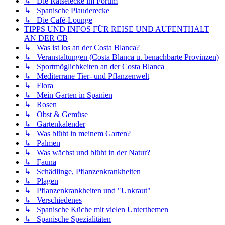
↳ Die Rätselecke im Forum
↳ Spanische Plauderecke
↳ Die Café-Lounge
TIPPS UND INFOS FÜR REISE UND AUFENTHALT
AN DER CB
↳ Was ist los an der Costa Blanca?
↳ Veranstaltungen (Costa Blanca u. benachbarte Provinzen)
↳ Sportmöglichkeiten an der Costa Blanca
↳ Mediterrane Tier- und Pflanzenwelt
↳ Flora
↳ Mein Garten in Spanien
↳ Rosen
↳ Obst & Gemüse
↳ Gartenkalender
↳ Was blüht in meinem Garten?
↳ Palmen
↳ Was wächst und blüht in der Natur?
↳ Fauna
↳ Schädlinge, Pflanzenkrankheiten
↳ Plagen
↳ Pflanzenkrankheiten und "Unkraut"
↳ Verschiedenes
↳ Spanische Küche mit vielen Unterthemen
↳ Spanische Spezialitäten