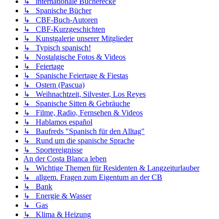
↳ internationale Bücherecke
↳ Spanische Bücher
↳ CBF-Buch-Autoren
↳ CBF-Kurzgeschichten
↳ Kunstgalerie unserer Mitglieder
↳ Typisch spanisch!
↳ Nostalgische Fotos & Videos
↳ Feiertage
↳ Spanische Feiertage & Fiestas
↳ Ostern (Pascua)
↳ Weihnachtzeit, Silvester, Los Reyes
↳ Spanische Sitten & Gebräuche
↳ Filme, Radio, Fernsehen & Videos
↳ Hablamos español
↳ Baufreds "Spanisch für den Alltag"
↳ Rund um die spanische Sprache
↳ Sportereignisse
An der Costa Blanca leben
↳ Wichtige Themen für Residenten & Langzeiturlauber
↳ allgem. Fragen zum Eigentum an der CB
↳ Bank
↳ Energie & Wasser
↳ Gas
↳ Klima & Heizung