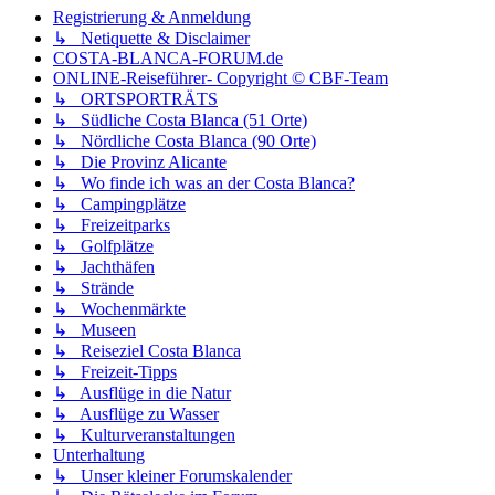
Registrierung & Anmeldung
↳ Netiquette & Disclaimer
COSTA-BLANCA-FORUM.de
ONLINE-Reiseführer- Copyright © CBF-Team
↳ ORTSPORTRÄTS
↳ Südliche Costa Blanca (51 Orte)
↳ Nördliche Costa Blanca (90 Orte)
↳ Die Provinz Alicante
↳ Wo finde ich was an der Costa Blanca?
↳ Campingplätze
↳ Freizeitparks
↳ Golfplätze
↳ Jachthäfen
↳ Strände
↳ Wochenmärkte
↳ Museen
↳ Reiseziel Costa Blanca
↳ Freizeit-Tipps
↳ Ausflüge in die Natur
↳ Ausflüge zu Wasser
↳ Kulturveranstaltungen
Unterhaltung
↳ Unser kleiner Forumskalender