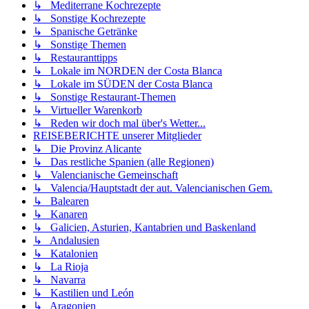
↳ Mediterrane Kochrezepte
↳ Sonstige Kochrezepte
↳ Spanische Getränke
↳ Sonstige Themen
↳ Restauranttipps
↳ Lokale im NORDEN der Costa Blanca
↳ Lokale im SÜDEN der Costa Blanca
↳ Sonstige Restaurant-Themen
↳ Virtueller Warenkorb
↳ Reden wir doch mal über's Wetter...
REISEBERICHTE unserer Mitglieder
↳ Die Provinz Alicante
↳ Das restliche Spanien (alle Regionen)
↳ Valencianische Gemeinschaft
↳ Valencia/Hauptstadt der aut. Valencianischen Gem.
↳ Balearen
↳ Kanaren
↳ Galicien, Asturien, Kantabrien und Baskenland
↳ Andalusien
↳ Katalonien
↳ La Rioja
↳ Navarra
↳ Kastilien und León
↳ Aragonien