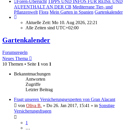
Foren-Übersicht
TIPPS UND INFOS FÜR REISE UND
AUFENTHALT AN DER CB
Mediterrane Tier- und
Pflanzenwelt
Flora
Mein Garten in Spanien
Gartenkalender
Aktuelle Zeit: Mo 10. Aug 2026, 22:21
Alle Zeiten sind
UTC+02:00
Gartenkalender
Forumsregeln
Neues Thema
10 Themen • Seite
1
von
1
Bekanntmachungen
Antworten
Zugriffe
Letzter Beitrag
Fragt unseren Versicherungsexperten von Gran Alacant
von
Oliva B.
»
Do 26. Jan 2017, 15:41
» in
Sonstige
Versicherungsfragen
1
…