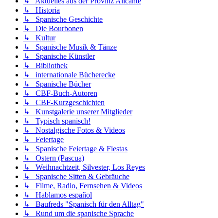
↳ Aktuelles aus der Provinz Alicante
↳ Historia
↳ Spanische Geschichte
↳ Die Bourbonen
↳ Kultur
↳ Spanische Musik & Tänze
↳ Spanische Künstler
↳ Bibliothek
↳ internationale Bücherecke
↳ Spanische Bücher
↳ CBF-Buch-Autoren
↳ CBF-Kurzgeschichten
↳ Kunstgalerie unserer Mitglieder
↳ Typisch spanisch!
↳ Nostalgische Fotos & Videos
↳ Feiertage
↳ Spanische Feiertage & Fiestas
↳ Ostern (Pascua)
↳ Weihnachtzeit, Silvester, Los Reyes
↳ Spanische Sitten & Gebräuche
↳ Filme, Radio, Fernsehen & Videos
↳ Hablamos español
↳ Baufreds "Spanisch für den Alltag"
↳ Rund um die spanische Sprache