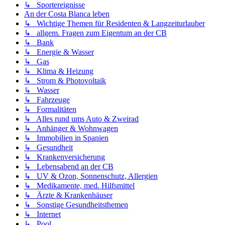
↳ Sportereignisse
An der Costa Blanca leben
↳ Wichtige Themen für Residenten & Langzeiturlauber
↳ allgem. Fragen zum Eigentum an der CB
↳ Bank
↳ Energie & Wasser
↳ Gas
↳ Klima & Heizung
↳ Strom & Photovoltaik
↳ Wasser
↳ Fahrzeuge
↳ Formalitäten
↳ Alles rund ums Auto & Zweirad
↳ Anhänger & Wohnwagen
↳ Immobilien in Spanien
↳ Gesundheit
↳ Krankenversicherung
↳ Lebensabend an der CB
↳ UV & Ozon, Sonnenschutz, Allergien
↳ Medikamente, med. Hilfsmittel
↳ Ärzte & Krankenhäuser
↳ Sonstige Gesundheitsthemen
↳ Internet
↳ Pool