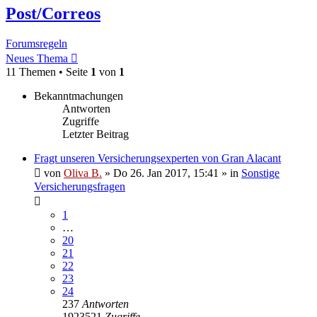
Post/Correos
Forumsregeln
Neues Thema
11 Themen • Seite
1
von
1
Bekanntmachungen
Antworten
Zugriffe
Letzter Beitrag
Fragt unseren Versicherungsexperten von Gran Alacant
von
Oliva B.
»
Do 26. Jan 2017, 15:41
» in
Sonstige
Versicherungsfragen
1
…
20
21
22
23
24
237
Antworten
1923521
Zugriffe