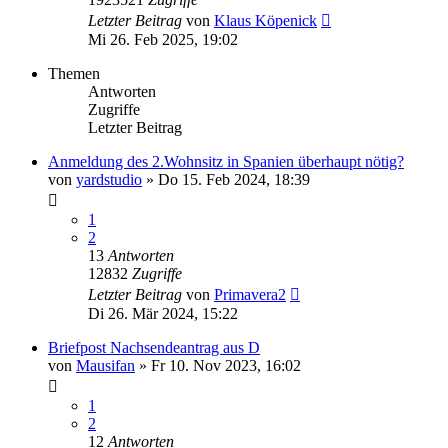
Letzter Beitrag
von
Klaus Köpenick
Mi 26. Feb 2025, 19:02
Themen
Antworten
Zugriffe
Letzter Beitrag
Anmeldung des 2.Wohnsitz in Spanien überhaupt nötig?
von
yardstudio
»
Do 15. Feb 2024, 18:39
1
2
13
Antworten
12832
Zugriffe
Letzter Beitrag
von
Primavera2
Di 26. Mär 2024, 15:22
Briefpost Nachsendeantrag aus D
von
Mausifan
»
Fr 10. Nov 2023, 16:02
1
2
12
Antworten