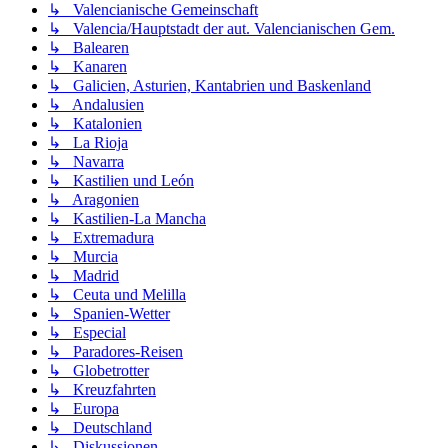
↳ Valencianische Gemeinschaft
↳ Valencia/Hauptstadt der aut. Valencianischen Gem.
↳ Balearen
↳ Kanaren
↳ Galicien, Asturien, Kantabrien und Baskenland
↳ Andalusien
↳ Katalonien
↳ La Rioja
↳ Navarra
↳ Kastilien und León
↳ Aragonien
↳ Kastilien-La Mancha
↳ Extremadura
↳ Murcia
↳ Madrid
↳ Ceuta und Melilla
↳ Spanien-Wetter
↳ Especial
↳ Paradores-Reisen
↳ Globetrotter
↳ Kreuzfahrten
↳ Europa
↳ Deutschland
↳ Diskussionen