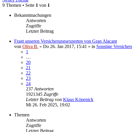
9 Themen • Seite
1
von
1
Bekanntmachungen
Antworten
Zugriffe
Letzter Beitrag
Fragt unseren Versicherungsexperten von Gran Alacant
von
Oliva B.
»
Do 26. Jan 2017, 15:41
» in
Sonstige Versicher
1
…
20
21
22
23
24
237
Antworten
1921345
Zugriffe
Letzter Beitrag
von
Klaus Köpenick
Mi 26. Feb 2025, 19:02
Themen
Antworten
Zugriffe
Letzter Beitrag