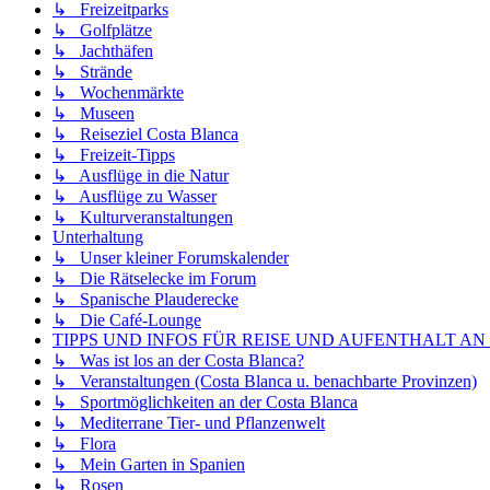
↳ Freizeitparks
↳ Golfplätze
↳ Jachthäfen
↳ Strände
↳ Wochenmärkte
↳ Museen
↳ Reiseziel Costa Blanca
↳ Freizeit-Tipps
↳ Ausflüge in die Natur
↳ Ausflüge zu Wasser
↳ Kulturveranstaltungen
Unterhaltung
↳ Unser kleiner Forumskalender
↳ Die Rätselecke im Forum
↳ Spanische Plauderecke
↳ Die Café-Lounge
TIPPS UND INFOS FÜR REISE UND AUFENTHALT AN
↳ Was ist los an der Costa Blanca?
↳ Veranstaltungen (Costa Blanca u. benachbarte Provinzen)
↳ Sportmöglichkeiten an der Costa Blanca
↳ Mediterrane Tier- und Pflanzenwelt
↳ Flora
↳ Mein Garten in Spanien
↳ Rosen