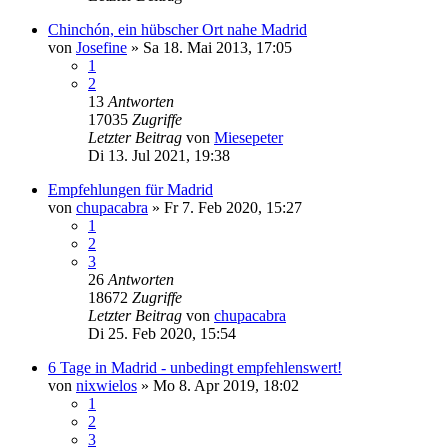
Chinchón, ein hübscher Ort nahe Madrid
von
Josefine
»
Sa 18. Mai 2013, 17:05
1
2
13
Antworten
17035
Zugriffe
Letzter Beitrag
von
Miesepeter
Di 13. Jul 2021, 19:38
Empfehlungen für Madrid
von
chupacabra
»
Fr 7. Feb 2020, 15:27
1
2
3
26
Antworten
18672
Zugriffe
Letzter Beitrag
von
chupacabra
Di 25. Feb 2020, 15:54
6 Tage in Madrid - unbedingt empfehlenswert!
von
nixwielos
»
Mo 8. Apr 2019, 18:02
1
2
3