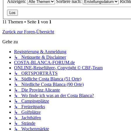
Anzeigen:
Sortiere nach:
Richt
11 Themen • Seite
1
von
1
Zurück zur Foren-Übersicht
Gehe zu
Registrierung & Anmeldung
↳ Netiquette & Disclaimer
COSTA-BLANCA-FORUM.de
ONLINE-Reiseführer- Copyright © CBF-Team
↳ ORTSPORTRÄTS
↳ Südliche Costa Blanca (51 Orte)
↳ Nördliche Costa Blanca (90 Orte)
↳ Die Provinz Alicante
↳ Wo finde ich was an der Costa Blanca?
↳ Campingplätze
↳ Freizeitparks
↳ Golfplätze
↳ Jachthäfen
↳ Strände
↳ Wochenmärkte