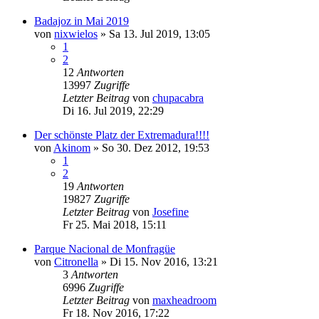
Badajoz in Mai 2019
von
nixwielos
»
Sa 13. Jul 2019, 13:05
1
2
12
Antworten
13997
Zugriffe
Letzter Beitrag
von
chupacabra
Di 16. Jul 2019, 22:29
Der schönste Platz der Extremadura!!!!
von
Akinom
»
So 30. Dez 2012, 19:53
1
2
19
Antworten
19827
Zugriffe
Letzter Beitrag
von
Josefine
Fr 25. Mai 2018, 15:11
Parque Nacional de Monfragüe
von
Citronella
»
Di 15. Nov 2016, 13:21
3
Antworten
6996
Zugriffe
Letzter Beitrag
von
maxheadroom
Fr 18. Nov 2016, 17:22