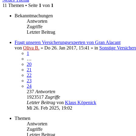
11 Themen • Seite
1
von
1
Bekanntmachungen
Antworten
Zugriffe
Letzter Beitrag
Fragt unseren Versicherungsexperten von Gran Alacant
von
Oliva B.
»
Do 26. Jan 2017, 15:41
» in
Sonstige Versicher
1
…
20
21
22
23
24
237
Antworten
1923517
Zugriffe
Letzter Beitrag
von
Klaus Köpenick
Mi 26. Feb 2025, 19:02
Themen
Antworten
Zugriffe
Letzter Beitrag