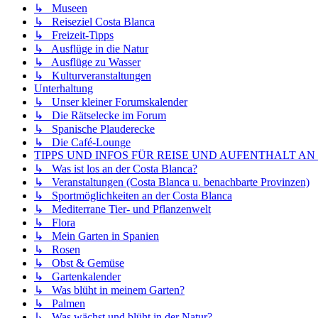
↳ Museen
↳ Reiseziel Costa Blanca
↳ Freizeit-Tipps
↳ Ausflüge in die Natur
↳ Ausflüge zu Wasser
↳ Kulturveranstaltungen
Unterhaltung
↳ Unser kleiner Forumskalender
↳ Die Rätselecke im Forum
↳ Spanische Plauderecke
↳ Die Café-Lounge
TIPPS UND INFOS FÜR REISE UND AUFENTHALT AN
↳ Was ist los an der Costa Blanca?
↳ Veranstaltungen (Costa Blanca u. benachbarte Provinzen)
↳ Sportmöglichkeiten an der Costa Blanca
↳ Mediterrane Tier- und Pflanzenwelt
↳ Flora
↳ Mein Garten in Spanien
↳ Rosen
↳ Obst & Gemüse
↳ Gartenkalender
↳ Was blüht in meinem Garten?
↳ Palmen
↳ Was wächst und blüht in der Natur?