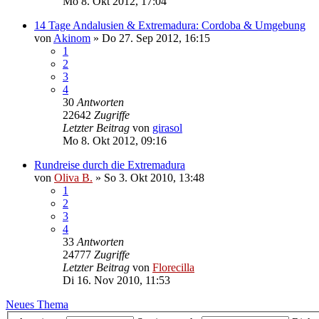
Mo 8. Okt 2012, 17:04
14 Tage Andalusien & Extremadura: Cordoba & Umgebung
von
Akinom
»
Do 27. Sep 2012, 16:15
1
2
3
4
30
Antworten
22642
Zugriffe
Letzter Beitrag
von
girasol
Mo 8. Okt 2012, 09:16
Rundreise durch die Extremadura
von
Oliva B.
»
So 3. Okt 2010, 13:48
1
2
3
4
33
Antworten
24777
Zugriffe
Letzter Beitrag
von
Florecilla
Di 16. Nov 2010, 11:53
Neues Thema