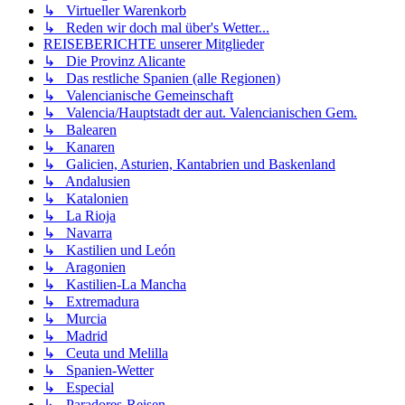
↳ Virtueller Warenkorb
↳ Reden wir doch mal über's Wetter...
REISEBERICHTE unserer Mitglieder
↳ Die Provinz Alicante
↳ Das restliche Spanien (alle Regionen)
↳ Valencianische Gemeinschaft
↳ Valencia/Hauptstadt der aut. Valencianischen Gem.
↳ Balearen
↳ Kanaren
↳ Galicien, Asturien, Kantabrien und Baskenland
↳ Andalusien
↳ Katalonien
↳ La Rioja
↳ Navarra
↳ Kastilien und León
↳ Aragonien
↳ Kastilien-La Mancha
↳ Extremadura
↳ Murcia
↳ Madrid
↳ Ceuta und Melilla
↳ Spanien-Wetter
↳ Especial
↳ Paradores-Reisen