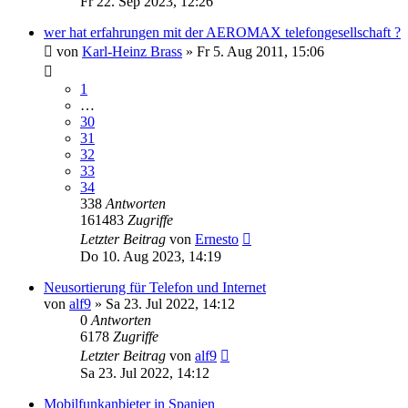
Fr 22. Sep 2023, 12:26
wer hat erfahrungen mit der AEROMAX telefongesellschaft ?
von
Karl-Heinz Brass
»
Fr 5. Aug 2011, 15:06
1
…
30
31
32
33
34
338
Antworten
161483
Zugriffe
Letzter Beitrag
von
Ernesto
Do 10. Aug 2023, 14:19
Neusortierung für Telefon und Internet
von
alf9
»
Sa 23. Jul 2022, 14:12
0
Antworten
6178
Zugriffe
Letzter Beitrag
von
alf9
Sa 23. Jul 2022, 14:12
Mobilfunkanbieter in Spanien