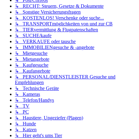
↳ Post/Correos
↳ RECHT: Steuern, Gesetze & Dokumente
↳ Sonstige Versicherungsfragen
↳ KOSTENLOS! Verschenke oder suche...
↳ TRANSPORTmöglichkeiten von und zur CB
↳ TIERvermittlung & Flugpatenschaften
↳ SUCHE/kaufe
↳ VERKAUFE oder tausche
↳ IMMOBILIENgesuche & -angebote
↳ Mietgesuche
↳ Mietangebote
↳ Kaufgesuche
↳ Kaufangebote
↳ PERSONAL/DIENSTLEISTER Gesuche und
Empfehlungen
↳ Technische Geräte
↳ Kameras
↳ Telefon/Handys
↳ TV
↳ PC
↳ Haustiere, Ungeziefer (Plagen)
↳ Hunde
↳ Katzen
↳ Hier geht's ums Tier