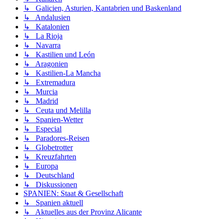
↳ Galicien, Asturien, Kantabrien und Baskenland
↳ Andalusien
↳ Katalonien
↳ La Rioja
↳ Navarra
↳ Kastilien und León
↳ Aragonien
↳ Kastilien-La Mancha
↳ Extremadura
↳ Murcia
↳ Madrid
↳ Ceuta und Melilla
↳ Spanien-Wetter
↳ Especial
↳ Paradores-Reisen
↳ Globetrotter
↳ Kreuzfahrten
↳ Europa
↳ Deutschland
↳ Diskussionen
SPANIEN: Staat & Gesellschaft
↳ Spanien aktuell
↳ Aktuelles aus der Provinz Alicante