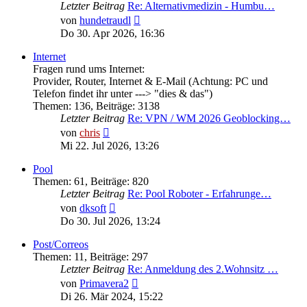
Letzter Beitrag
Re: Alternativmedizin - Humbu…
Neuester
von
hundetraudl
Beitrag
Do 30. Apr 2026, 16:36
Internet
Fragen rund ums Internet:
Provider, Router, Internet & E-Mail (Achtung: PC und
Telefon findet ihr unter ---> "dies & das")
Themen
:
136
,
Beiträge
:
3138
Letzter Beitrag
Re: VPN / WM 2026 Geoblocking…
Neuester
von
chris
Beitrag
Mi 22. Jul 2026, 13:26
Pool
Themen
:
61
,
Beiträge
:
820
Letzter Beitrag
Re: Pool Roboter - Erfahrunge…
Neuester
von
dksoft
Beitrag
Do 30. Jul 2026, 13:24
Post/Correos
Themen
:
11
,
Beiträge
:
297
Letzter Beitrag
Re: Anmeldung des 2.Wohnsitz …
Neuester
von
Primavera2
Beitrag
Di 26. Mär 2024, 15:22