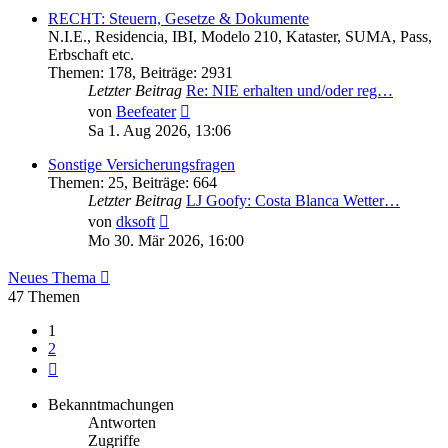
RECHT: Steuern, Gesetze & Dokumente
N.I.E., Residencia, IBI, Modelo 210, Kataster, SUMA, Pass,
Erbschaft etc.
Themen
:
178
,
Beiträge
:
2931
Letzter Beitrag
Re: NIE erhalten und/oder reg…
Neuester
von
Beefeater
Beitrag
Sa 1. Aug 2026, 13:06
Sonstige Versicherungsfragen
Themen
:
25
,
Beiträge
:
664
Letzter Beitrag
LJ Goofy: Costa Blanca Wetter…
Neuester
von
dksoft
Beitrag
Mo 30. Mär 2026, 16:00
Neues Thema
47 Themen
1
2
Nächste
Bekanntmachungen
Antworten
Zugriffe