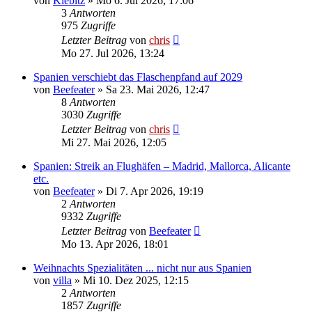
von
Kiebitz
»
Mo 6. Jul 2026, 17:06
3
Antworten
975
Zugriffe
Letzter Beitrag
von
chris
Mo 27. Jul 2026, 13:24
Spanien verschiebt das Flaschenpfand auf 2029
von
Beefeater
»
Sa 23. Mai 2026, 12:47
8
Antworten
3030
Zugriffe
Letzter Beitrag
von
chris
Mi 27. Mai 2026, 12:05
Spanien: Streik an Flughäfen – Madrid, Mallorca, Alicante
etc.
von
Beefeater
»
Di 7. Apr 2026, 19:19
2
Antworten
9332
Zugriffe
Letzter Beitrag
von
Beefeater
Mo 13. Apr 2026, 18:01
Weihnachts Spezialitäten ... nicht nur aus Spanien
von
villa
»
Mi 10. Dez 2025, 12:15
2
Antworten
1857
Zugriffe