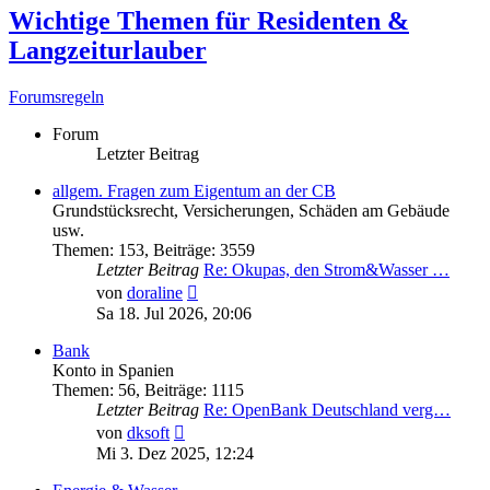
Wichtige Themen für Residenten &
Langzeiturlauber
Forumsregeln
Forum
Letzter Beitrag
allgem. Fragen zum Eigentum an der CB
Grundstücksrecht, Versicherungen, Schäden am Gebäude
usw.
Themen
:
153
,
Beiträge
:
3559
Letzter Beitrag
Re: Okupas, den Strom&Wasser …
Neuester
von
doraline
Beitrag
Sa 18. Jul 2026, 20:06
Bank
Konto in Spanien
Themen
:
56
,
Beiträge
:
1115
Letzter Beitrag
Re: OpenBank Deutschland verg…
Neuester
von
dksoft
Beitrag
Mi 3. Dez 2025, 12:24