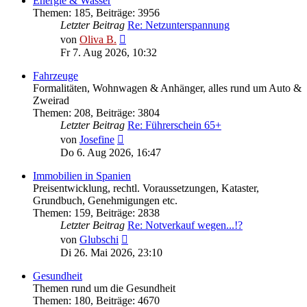
Energie & Wasser
Themen
:
185
,
Beiträge
:
3956
Letzter Beitrag
Re: Netzunterspannung
Neuester
von
Oliva B.
Beitrag
Fr 7. Aug 2026, 10:32
Fahrzeuge
Formalitäten, Wohnwagen & Anhänger, alles rund um Auto &
Zweirad
Themen
:
208
,
Beiträge
:
3804
Letzter Beitrag
Re: Führerschein 65+
Neuester
von
Josefine
Beitrag
Do 6. Aug 2026, 16:47
Immobilien in Spanien
Preisentwicklung, rechtl. Voraussetzungen, Kataster,
Grundbuch, Genehmigungen etc.
Themen
:
159
,
Beiträge
:
2838
Letzter Beitrag
Re: Notverkauf wegen...!?
Neuester
von
Glubschi
Beitrag
Di 26. Mai 2026, 23:10
Gesundheit
Themen rund um die Gesundheit
Themen
:
180
,
Beiträge
:
4670