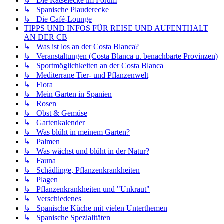
↳ Die Rätselecke im Forum
↳ Spanische Plauderecke
↳ Die Café-Lounge
TIPPS UND INFOS FÜR REISE UND AUFENTHALT
AN DER CB
↳ Was ist los an der Costa Blanca?
↳ Veranstaltungen (Costa Blanca u. benachbarte Provinzen)
↳ Sportmöglichkeiten an der Costa Blanca
↳ Mediterrane Tier- und Pflanzenwelt
↳ Flora
↳ Mein Garten in Spanien
↳ Rosen
↳ Obst & Gemüse
↳ Gartenkalender
↳ Was blüht in meinem Garten?
↳ Palmen
↳ Was wächst und blüht in der Natur?
↳ Fauna
↳ Schädlinge, Pflanzenkrankheiten
↳ Plagen
↳ Pflanzenkrankheiten und "Unkraut"
↳ Verschiedenes
↳ Spanische Küche mit vielen Unterthemen
↳ Spanische Spezialitäten