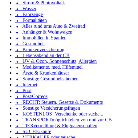
↳ Strom & Photovoltaik
↳ Wasser
↳ Fahrzeuge
↳ Formalitäten
↳ Alles rund ums Auto & Zweirad
↳ Anhänger & Wohnwagen
↳ Immobilien in Spanien
↳ Gesundheit
↳ Krankenversicherung
↳ Lebensabend an der CB
↳ UV & Ozon, Sonnenschutz, Allergien
↳ Medikamente, med. Hilfsmittel
↳ Ärzte & Krankenhäuser
↳ Sonstige Gesundheitsthemen
↳ Internet
↳ Pool
↳ Post/Correos
↳ RECHT: Steuern, Gesetze & Dokumente
↳ Sonstige Versicherungsfragen
↳ KOSTENLOS! Verschenke oder suche...
↳ TRANSPORTmöglichkeiten von und zur CB
↳ TIERvermittlung & Flugpatenschaften
↳ SUCHE/kaufe
↳ VERKAUFE oder tausche