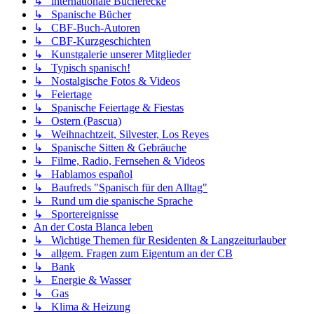
↳ internationale Bücherecke
↳ Spanische Bücher
↳ CBF-Buch-Autoren
↳ CBF-Kurzgeschichten
↳ Kunstgalerie unserer Mitglieder
↳ Typisch spanisch!
↳ Nostalgische Fotos & Videos
↳ Feiertage
↳ Spanische Feiertage & Fiestas
↳ Ostern (Pascua)
↳ Weihnachtzeit, Silvester, Los Reyes
↳ Spanische Sitten & Gebräuche
↳ Filme, Radio, Fernsehen & Videos
↳ Hablamos español
↳ Baufreds "Spanisch für den Alltag"
↳ Rund um die spanische Sprache
↳ Sportereignisse
An der Costa Blanca leben
↳ Wichtige Themen für Residenten & Langzeiturlauber
↳ allgem. Fragen zum Eigentum an der CB
↳ Bank
↳ Energie & Wasser
↳ Gas
↳ Klima & Heizung