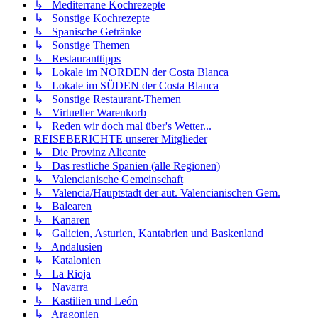
↳ Mediterrane Kochrezepte
↳ Sonstige Kochrezepte
↳ Spanische Getränke
↳ Sonstige Themen
↳ Restauranttipps
↳ Lokale im NORDEN der Costa Blanca
↳ Lokale im SÜDEN der Costa Blanca
↳ Sonstige Restaurant-Themen
↳ Virtueller Warenkorb
↳ Reden wir doch mal über's Wetter...
REISEBERICHTE unserer Mitglieder
↳ Die Provinz Alicante
↳ Das restliche Spanien (alle Regionen)
↳ Valencianische Gemeinschaft
↳ Valencia/Hauptstadt der aut. Valencianischen Gem.
↳ Balearen
↳ Kanaren
↳ Galicien, Asturien, Kantabrien und Baskenland
↳ Andalusien
↳ Katalonien
↳ La Rioja
↳ Navarra
↳ Kastilien und León
↳ Aragonien