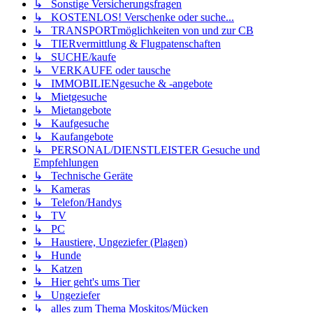
↳ Sonstige Versicherungsfragen
↳ KOSTENLOS! Verschenke oder suche...
↳ TRANSPORTmöglichkeiten von und zur CB
↳ TIERvermittlung & Flugpatenschaften
↳ SUCHE/kaufe
↳ VERKAUFE oder tausche
↳ IMMOBILIENgesuche & -angebote
↳ Mietgesuche
↳ Mietangebote
↳ Kaufgesuche
↳ Kaufangebote
↳ PERSONAL/DIENSTLEISTER Gesuche und
Empfehlungen
↳ Technische Geräte
↳ Kameras
↳ Telefon/Handys
↳ TV
↳ PC
↳ Haustiere, Ungeziefer (Plagen)
↳ Hunde
↳ Katzen
↳ Hier geht's ums Tier
↳ Ungeziefer
↳ alles zum Thema Moskitos/Mücken