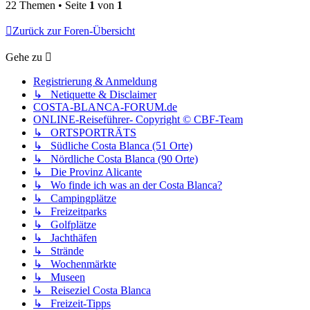
22 Themen • Seite
1
von
1
Zurück zur Foren-Übersicht
Gehe zu
Registrierung & Anmeldung
↳ Netiquette & Disclaimer
COSTA-BLANCA-FORUM.de
ONLINE-Reiseführer- Copyright © CBF-Team
↳ ORTSPORTRÄTS
↳ Südliche Costa Blanca (51 Orte)
↳ Nördliche Costa Blanca (90 Orte)
↳ Die Provinz Alicante
↳ Wo finde ich was an der Costa Blanca?
↳ Campingplätze
↳ Freizeitparks
↳ Golfplätze
↳ Jachthäfen
↳ Strände
↳ Wochenmärkte
↳ Museen
↳ Reiseziel Costa Blanca
↳ Freizeit-Tipps