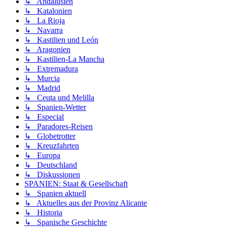
↳ Andalusien
↳ Katalonien
↳ La Rioja
↳ Navarra
↳ Kastilien und León
↳ Aragonien
↳ Kastilien-La Mancha
↳ Extremadura
↳ Murcia
↳ Madrid
↳ Ceuta und Melilla
↳ Spanien-Wetter
↳ Especial
↳ Paradores-Reisen
↳ Globetrotter
↳ Kreuzfahrten
↳ Europa
↳ Deutschland
↳ Diskussionen
SPANIEN: Staat & Gesellschaft
↳ Spanien aktuell
↳ Aktuelles aus der Provinz Alicante
↳ Historia
↳ Spanische Geschichte