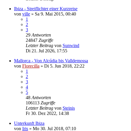
Ibiza - Streiflichter einer Kurzreise
von
ville
»
Sa 9. Mai 2015, 00:40
1
2
3
29
Antworten
24847
Zugriffe
Letzter Beitrag
von
Sunwind
Di 21. Jul 2026, 17:55
Mallorca - Von Alcúdia bis Valldemossa
von
Florecilla
»
Di 5. Jun 2018, 22:22
1
2
3
4
5
48
Antworten
106113
Zugriffe
Letzter Beitrag
von
Steinis
Fr 30. Dez 2022, 14:38
Unterkunft Ibiza
von
Iris
»
Mo 30. Jul 2018, 07:10