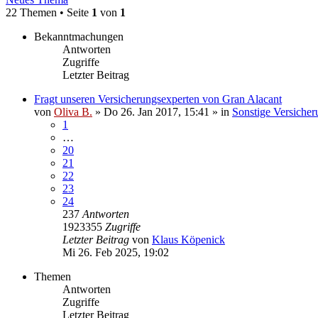
22 Themen • Seite
1
von
1
Bekanntmachungen
Antworten
Zugriffe
Letzter Beitrag
Fragt unseren Versicherungsexperten von Gran Alacant
von
Oliva B.
»
Do 26. Jan 2017, 15:41
» in
Sonstige Versicher
1
…
20
21
22
23
24
237
Antworten
1923355
Zugriffe
Letzter Beitrag
von
Klaus Köpenick
Mi 26. Feb 2025, 19:02
Themen
Antworten
Zugriffe
Letzter Beitrag