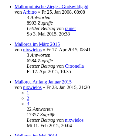
Mallorquinische Ziege - Großwildjagd
von
Arbitro
»
Fr 25. Jan 2008, 08:08
3
Antworten
8903
Zugriffe
Letzter Beitrag
von
rainer
So 3. Mai 2015, 20:38
Mallorca im März 2015
von
nixwielos
»
Fr 17. Apr 2015, 08:41
3
Antworten
6584
Zugriffe
Letzter Beitrag
von
Citronella
Fr 17. Apr 2015, 10:35
Mallorca Anfang Januar 2015
von
nixwielos
»
Fr 23. Jan 2015, 21:20
1
2
3
22
Antworten
17357
Zugriffe
Letzter Beitrag
von
nixwielos
Mi 11. Feb 2015, 20:04
Mallorca im Mai 2014