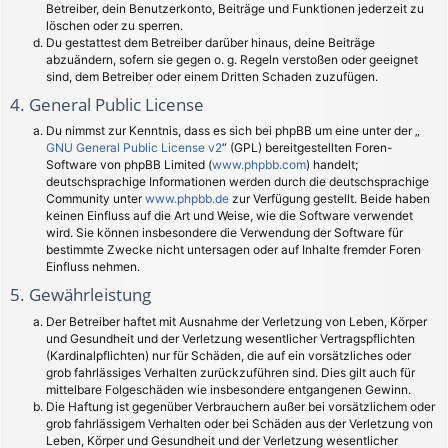
Betreiber, dein Benutzerkonto, Beiträge und Funktionen jederzeit zu
löschen oder zu sperren.
Du gestattest dem Betreiber darüber hinaus, deine Beiträge
abzuändern, sofern sie gegen o. g. Regeln verstoßen oder geeignet
sind, dem Betreiber oder einem Dritten Schaden zuzufügen.
4. General Public License
Du nimmst zur Kenntnis, dass es sich bei phpBB um eine unter der „
GNU General Public License v2
“ (GPL) bereitgestellten Foren-
Software von phpBB Limited (
www.phpbb.com
) handelt;
deutschsprachige Informationen werden durch die deutschsprachige
Community unter
www.phpbb.de
zur Verfügung gestellt. Beide haben
keinen Einfluss auf die Art und Weise, wie die Software verwendet
wird. Sie können insbesondere die Verwendung der Software für
bestimmte Zwecke nicht untersagen oder auf Inhalte fremder Foren
Einfluss nehmen.
5. Gewährleistung
Der Betreiber haftet mit Ausnahme der Verletzung von Leben, Körper
und Gesundheit und der Verletzung wesentlicher Vertragspflichten
(Kardinalpflichten) nur für Schäden, die auf ein vorsätzliches oder
grob fahrlässiges Verhalten zurückzuführen sind. Dies gilt auch für
mittelbare Folgeschäden wie insbesondere entgangenen Gewinn.
Die Haftung ist gegenüber Verbrauchern außer bei vorsätzlichem oder
grob fahrlässigem Verhalten oder bei Schäden aus der Verletzung von
Leben, Körper und Gesundheit und der Verletzung wesentlicher