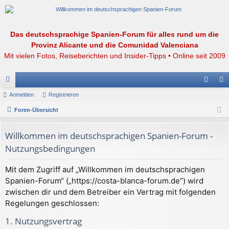
Das deutschsprachige Spanien-Forum für alles rund um die
Provinz Alicante und die Comunidad Valenciana
Mit vielen Fotos, Reiseberichten und Insider-Tipps • Online seit 2009
or
Anmelden
Registrieren
n
eg
en
Foren-Übersicht
m
ist
el
rie
Willkommen im deutschsprachigen Spanien-Forum -
de
re
Nutzungsbedingungen
n
n
Mit dem Zugriff auf „Willkommen im deutschsprachigen
Spanien-Forum“ („https://costa-blanca-forum.de“) wird
zwischen dir und dem Betreiber ein Vertrag mit folgenden
Regelungen geschlossen:
1. Nutzungsvertrag