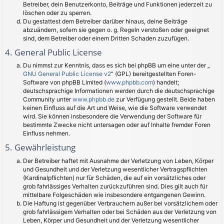
Betreiber, dein Benutzerkonto, Beiträge und Funktionen jederzeit zu
löschen oder zu sperren.
Du gestattest dem Betreiber darüber hinaus, deine Beiträge
abzuändern, sofern sie gegen o. g. Regeln verstoßen oder geeignet
sind, dem Betreiber oder einem Dritten Schaden zuzufügen.
4. General Public License
Du nimmst zur Kenntnis, dass es sich bei phpBB um eine unter der „
GNU General Public License v2
“ (GPL) bereitgestellten Foren-
Software von phpBB Limited (
www.phpbb.com
) handelt;
deutschsprachige Informationen werden durch die deutschsprachige
Community unter
www.phpbb.de
zur Verfügung gestellt. Beide haben
keinen Einfluss auf die Art und Weise, wie die Software verwendet
wird. Sie können insbesondere die Verwendung der Software für
bestimmte Zwecke nicht untersagen oder auf Inhalte fremder Foren
Einfluss nehmen.
5. Gewährleistung
Der Betreiber haftet mit Ausnahme der Verletzung von Leben, Körper
und Gesundheit und der Verletzung wesentlicher Vertragspflichten
(Kardinalpflichten) nur für Schäden, die auf ein vorsätzliches oder
grob fahrlässiges Verhalten zurückzuführen sind. Dies gilt auch für
mittelbare Folgeschäden wie insbesondere entgangenen Gewinn.
Die Haftung ist gegenüber Verbrauchern außer bei vorsätzlichem oder
grob fahrlässigem Verhalten oder bei Schäden aus der Verletzung von
Leben, Körper und Gesundheit und der Verletzung wesentlicher