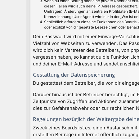
Wenn du einen Beitrag oder eine private Nachricht erst
diesen Fällen wird auch deine IP-Adresse gespeichert.
Umfragen), Änderungen an zentralen Profildaten (E-Ma
Kennzeichnung (User Agent) wird nur in der „Wer ist on
Schließlich erfordern einzelne Funktionen des Boards
oder explizit von dir gesetzte Lesezeichen oder Benac
Dein Passwort wird mit einer Einwege-Verschlüss
Vielzahl von Webseiten zu verwenden. Das Pass
wird dich kein Vertreter des Betreibers, von ph
vergessen haben, so kannst du die Funktion „I
und deiner E-Mail-Adresse und sendet anschließ
Gestattung der Datenspeicherung
Du gestattest dem Betreiber, die von dir einge
Darüber hinaus ist der Betreiber berechtigt, i
Zeitpunkte von Zugriffen und Aktionen zusamme
dies zur Gefahrenabwehr oder zur rechtlichen N
Regelungen bezüglich der Weitergabe dein
Zweck eines Boards ist es, einen Austausch mit 
erstellten Beiträge im Internet öffentlich zugän