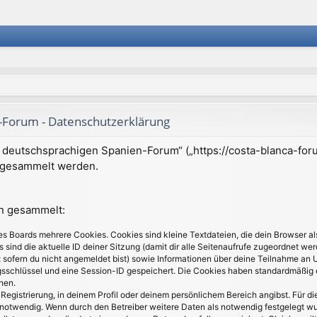
Forum - Datenschutzerklärung
m deutschsprachigen Spanien-Forum“ („https://costa-blanca-foru
 gesammelt werden.
en gesammelt:
s Boards mehrere Cookies. Cookies sind kleine Textdateien, die dein Browser a
s sind die aktuelle ID deiner Sitzung (damit dir alle Seitenaufrufe zugeordnet we
 sofern du nicht angemeldet bist) sowie Informationen über deine Teilnahme an 
gsschlüssel und eine Session-ID gespeichert. Die Cookies haben standardmäßig e
hen.
Registrierung, in deinem Profil oder deinem persönlichem Bereich angibst. Für di
twendig. Wenn durch den Betreiber weitere Daten als notwendig festgelegt wurden