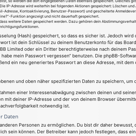
ellst, so werden die dort eingegebenen Daten ebenfalls gespeichert. Gleiches gil
 Die IP-Adresse wird weiterhin bei folgenden Aktionen gespeichert: Löschen und
il-Adresse, Kontoaktivierung, Benutzer-Passwort) und gescheiterte Anmeldever
line?“-Funktion angezeigt und nicht dauerhaft gespeichert.
, dass weitere Daten gespeichert werden. Dazu gehören dein Abstimmungsverhal
hrichtigungsfunktionen.
elung (Hash) gespeichert, so dass es sicher ist. Jedoch wird 
wort ist dein Schlüssel zu deinem Benutzerkonto für das Boar
pBB Limited oder ein Dritter berechtigterweise nach deinem Pas
ch habe mein Passwort vergessen“ benutzen. Die phpBB-Softwa
end ein neu generiertes Passwort an diese Adresse, mit dem d
gebenen und oben näher spezifizierten Daten zu speichern, um 
m Rahmen einer Interessenabwägung zwischen deinen und seinen 
n mit deiner IP-Adresse und der von deinem Browser übermitt
achverfolgbarkeit notwendig ist.
er Daten
anderen Personen zu ermöglichen. Du bist dir daher bewusst, da
glich sein können. Der Betreiber kann jedoch festlegen, dass ei