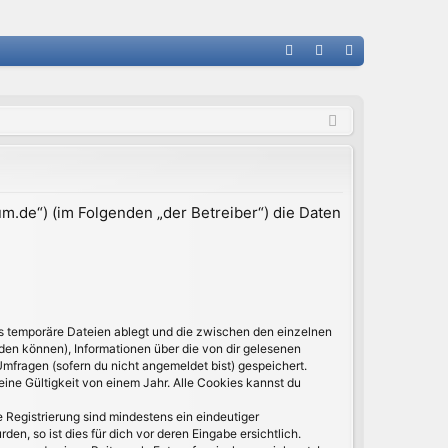
FA
n
eg
Q
m
ist
el
rie
de
re
n
n
m.de“) (im Folgenden „der Betreiber“) die Daten
ls temporäre Dateien ablegt und die zwischen den einzelnen
rden können), Informationen über die von dir gelesenen
Umfragen (sofern du nicht angemeldet bist) gespeichert.
ine Gültigkeit von einem Jahr. Alle Cookies kannst du
e Registrierung sind mindestens ein eindeutiger
, so ist dies für dich vor deren Eingabe ersichtlich.