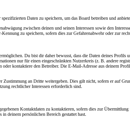
r spezifizierten Daten zu speichern, um das Board betreiben und anbiet
ssenabwägung zwischen deinen und seinen Interessen sowie den Interes
-Kennung zu speichern, sofern dies zur Gefahrenabwehr oder zur recht
möglichen. Du bist dir daher bewusst, dass die Daten deines Profils und
mationen nur für einen eingeschränkten Nutzerkreis (z. B. andere regist
oder kontaktiere den Betreiber. Die E-Mail-Adresse aus deinem Profil 
r Zustimmung an Dritte weitergeben. Dies gilt nicht, sofern er auf Gr
zung rechtlicher Interessen erforderlich sind.
ngegebenen Kontaktdaten zu kontaktieren, sofern dies zur Übermittlung z
s in deinem persönlichen Bereich gestattet hast.