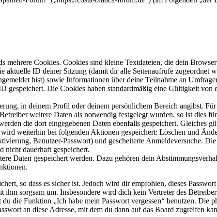
s mehrere Cookies. Cookies sind kleine Textdateien, die dein Browser 
ie aktuelle ID deiner Sitzung (damit dir alle Seitenaufrufe zugeordnet
angemeldet bist) sowie Informationen über deine Teilnahme an Umfragen
ID gespeichert. Die Cookies haben standardmäßig eine Gültigkeit von e
ierung, in deinem Profil oder deinem persönlichem Bereich angibst. Für
reiber weitere Daten als notwendig festgelegt wurden, so ist dies für 
 werden die dort eingegebenen Daten ebenfalls gespeichert. Gleiches gi
e wird weiterhin bei folgenden Aktionen gespeichert: Löschen und Änd
ktivierung, Benutzer-Passwort) und gescheiterte Anmeldeversuche. D
d nicht dauerhaft gespeichert.
eitere Daten gespeichert werden. Dazu gehören dein Abstimmungsverhal
nktionen.
ert, so dass es sicher ist. Jedoch wird dir empfohlen, dieses Passwor
it ihm sorgsam um. Insbesondere wird dich kein Vertreter des Betreibe
nst du die Funktion „Ich habe mein Passwort vergessen“ benutzen. Di
asswort an diese Adresse, mit dem du dann auf das Board zugreifen kan