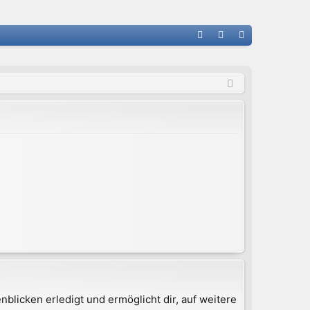
FA
n
eg
Q
m
ist
el
rie
de
re
n
n
blicken erledigt und ermöglicht dir, auf weitere