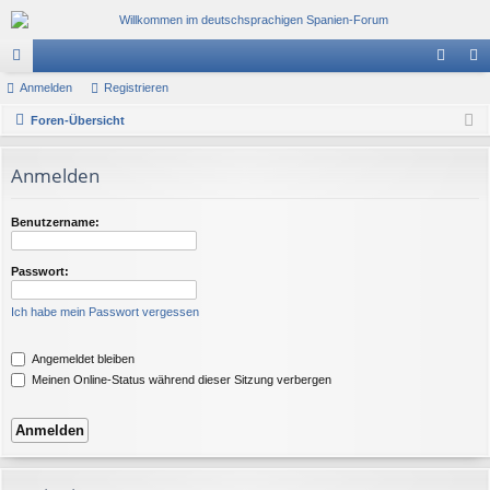
or
Anmelden
Registrieren
n
eg
en
Foren-Übersicht
m
ist
el
rie
Anmelden
de
re
n
n
Benutzername:
Passwort:
Ich habe mein Passwort vergessen
Angemeldet bleiben
Meinen Online-Status während dieser Sitzung verbergen