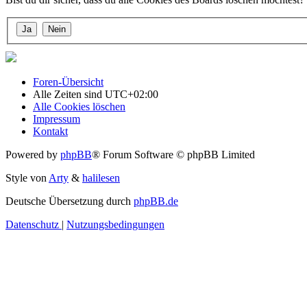
Foren-Übersicht
Alle Zeiten sind
UTC+02:00
Alle Cookies löschen
Impressum
Kontakt
Powered by
phpBB
® Forum Software © phpBB Limited
Style von
Arty
&
halilesen
Deutsche Übersetzung durch
phpBB.de
Datenschutz
|
Nutzungsbedingungen