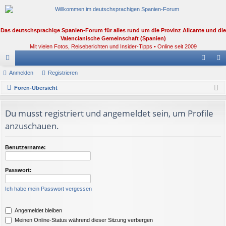
Das deutschsprachige Spanien-Forum für alles rund um die Provinz Alicante und die
Valencianische Gemeinschaft (Spanien)
Mit vielen Fotos, Reiseberichten und Insider-Tipps • Online seit 2009
or
Anmelden
Registrieren
n
eg
en
Foren-Übersicht
m
ist
el
rie
Du musst registriert und angemeldet sein, um Profile
de
re
anzuschauen.
n
n
Benutzername:
Passwort:
Ich habe mein Passwort vergessen
Angemeldet bleiben
Meinen Online-Status während dieser Sitzung verbergen