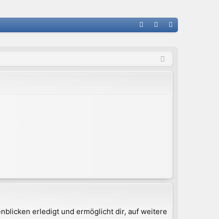
FA
n
eg
Q
m
ist
el
rie
de
re
n
n
blicken erledigt und ermöglicht dir, auf weitere