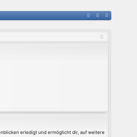
FA
n
eg
Q
m
ist
el
rie
de
re
n
n
blicken erledigt und ermöglicht dir, auf weitere