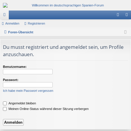
or
Anmelden
Registrieren
n
eg
en
Foren-Übersicht
m
ist
el
rie
Du musst registriert und angemeldet sein, um Profile
de
re
anzuschauen.
n
n
Benutzername:
Passwort:
Ich habe mein Passwort vergessen
Angemeldet bleiben
Meinen Online-Status während dieser Sitzung verbergen