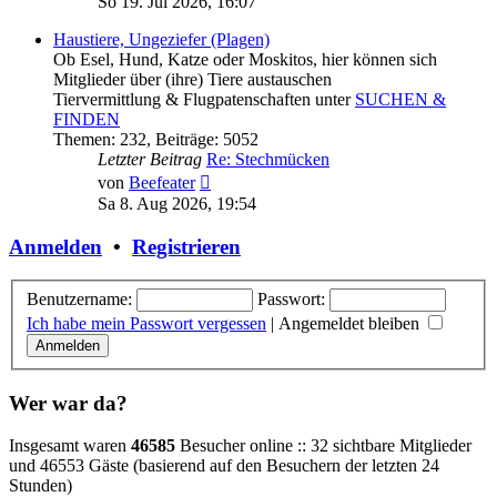
So 19. Jul 2026, 16:07
Haustiere, Ungeziefer (Plagen)
Ob Esel, Hund, Katze oder Moskitos, hier können sich
Mitglieder über (ihre) Tiere austauschen
Tiervermittlung & Flugpatenschaften unter
SUCHEN &
FINDEN
Themen
:
232
,
Beiträge
:
5052
Letzter Beitrag
Re: Stechmücken
Neuester
von
Beefeater
Beitrag
Sa 8. Aug 2026, 19:54
Anmelden
•
Registrieren
Benutzername:
Passwort:
Ich habe mein Passwort vergessen
|
Angemeldet bleiben
Wer war da?
Insgesamt waren
46585
Besucher online :: 32 sichtbare Mitglieder
und 46553 Gäste (basierend auf den Besuchern der letzten 24
Stunden)