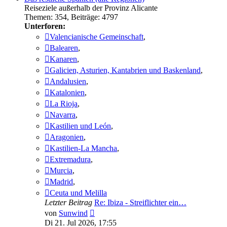
Reiseziele außerhalb der Provinz Alicante
Themen
:
354
,
Beiträge
:
4797
Unterforen:
Valencianische Gemeinschaft
,
Balearen
,
Kanaren
,
Galicien, Asturien, Kantabrien und Baskenland
,
Andalusien
,
Katalonien
,
La Rioja
,
Navarra
,
Kastilien und León
,
Aragonien
,
Kastilien-La Mancha
,
Extremadura
,
Murcia
,
Madrid
,
Ceuta und Melilla
Letzter Beitrag
Re: Ibiza - Streiflichter ein…
Neuester
von
Sunwind
Beitrag
Di 21. Jul 2026, 17:55