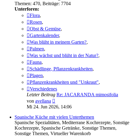
Themen
:
470
,
Beiträge
:
7704
Unterforen:
Flora
,
Rosen
,
Obst & Gemüse
,
Gartenkalender
,
Was blüht in meinem Garten?
,
Palmen
,
Was wächst und blüht in der Natur?
,
Fauna
,
Schädlinge, Pflanzenkrankheiten
,
Plagen
,
Pflanzenkrankheiten und "Unkraut"
,
Verschiedenes
Letzter Beitrag
Re: JACARANDA mimosifolia
Neuester
von
avellana
Beitrag
Mi 24. Jun 2026, 14:06
Spanische Küche mit vielen Unterthemen
Spanische Spezialitäten, Mediterrane Kochrezepte, Sonstige
Kochrezepte, Spanische Getränke, Sonstige Themen,
Sonstige Themen, Virtueller Warenkorb