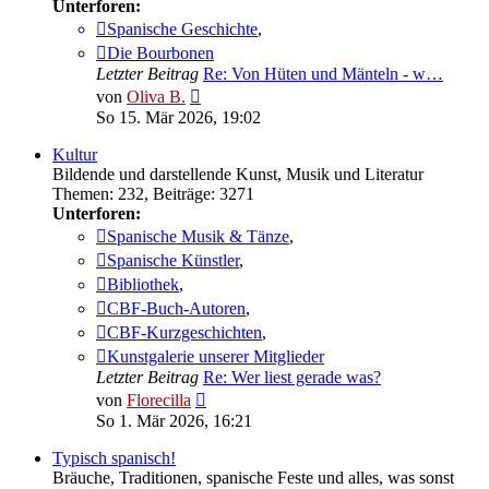
Unterforen:
Spanische Geschichte
,
Die Bourbonen
Letzter Beitrag
Re: Von Hüten und Mänteln - w…
Neuester
von
Oliva B.
Beitrag
So 15. Mär 2026, 19:02
Kultur
Bildende und darstellende Kunst, Musik und Literatur
Themen
:
232
,
Beiträge
:
3271
Unterforen:
Spanische Musik & Tänze
,
Spanische Künstler
,
Bibliothek
,
CBF-Buch-Autoren
,
CBF-Kurzgeschichten
,
Kunstgalerie unserer Mitglieder
Letzter Beitrag
Re: Wer liest gerade was?
Neuester
von
Florecilla
Beitrag
So 1. Mär 2026, 16:21
Typisch spanisch!
Bräuche, Traditionen, spanische Feste und alles, was sonst