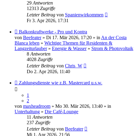
29
Antworten
12313
Zugriffe
Letzter Beitrag
von
Spanienwirkommen
Fr 3. Apr 2026, 17:31
Balkonkraftwerke - Pro und Kontra
von
Beefeater
» Di 17. Mär 2026, 17:20 » in
An der Costa
Blanca leben
»
Wichtige Themen für Residenten &
Langzeiturlauber
»
Energie & Wasser
»
Strom & Photovoltaik
8
Antworten
4028
Zugriffe
Letzter Beitrag
von
Chris_W
Do 2. Apr 2026, 11:40
Zahlungsdienste wie z.B. Mastercard u.s.w.
1
2
von
maxheadroom
» Mo 30. Mär 2026, 13:40 » in
Unterhaltung
»
Die Café-Lounge
11
Antworten
237
Zugriffe
Letzter Beitrag
von
Beefeater
Mi 1. Apr 2026, 21:56