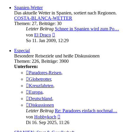
Spanien-Wetter
Das aktuelle Wetter in Spanien, sortiert nach Regionen.
COSTA-BLANCA-WETTER
Themen
:
27
,
Beiträge
:
30
Letzter Beitrag
Schnee in Spanien wird zum Po…
Neuester
von
El Draco
Beitrag
So 11. Jan 2009, 12:29
Especial
Besondere Reiseziele und heiße Diskussionen
Themen
:
226
,
Beiträge
:
3900
Unterforen:
Paradores-Reisen
,
Globetrotter
,
Kreuzfahrten
,
Europa
,
Deutschland
,
Diskussionen
Letzter Beitrag
Re: Paradores einfach nochmal…
Neuester
von
Hobbykoch
Beitrag
Di 16. Sep 2025, 11:26