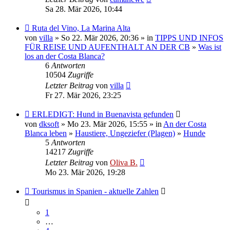
Sa 28. Mär 2026, 10:44
Ruta del Vino, La Marina Alta
von
villa
» So 22. Mär 2026, 20:36 » in
TIPPS UND INFOS
FÜR REISE UND AUFENTHALT AN DER CB
»
Was ist
los an der Costa Blanca?
6
Antworten
10504
Zugriffe
Letzter Beitrag
von
villa
Fr 27. Mär 2026, 23:25
ERLEDIGT: Hund in Buenavista gefunden
von
dksoft
» Mo 23. Mär 2026, 15:55 » in
An der Costa
Blanca leben
»
Haustiere, Ungeziefer (Plagen)
»
Hunde
5
Antworten
14217
Zugriffe
Letzter Beitrag
von
Oliva B.
Mo 23. Mär 2026, 19:28
Tourismus in Spanien - aktuelle Zahlen
1
…