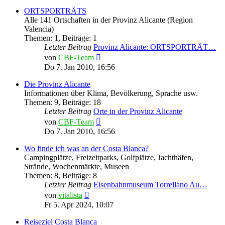
ORTSPORTRÄTS
Alle 141 Ortschaften in der Provinz Alicante (Region
Valencia)
Themen
:
1
,
Beiträge
:
1
Letzter Beitrag
Provinz Alicante: ORTSPORTRÄT…
Neuester
von
CBF-Team
Beitrag
Do 7. Jan 2010, 16:56
Die Provinz Alicante
Informationen über Klima, Bevölkerung, Sprache usw.
Themen
:
9
,
Beiträge
:
18
Letzter Beitrag
Orte in der Provinz Alicante
Neuester
von
CBF-Team
Beitrag
Do 7. Jan 2010, 16:56
Wo finde ich was an der Costa Blanca?
Campingplätze, Freizeitparks, Golfplätze, Jachthäfen,
Strände, Wochenmärkte, Museen
Themen
:
8
,
Beiträge
:
8
Letzter Beitrag
Eisenbahnmuseum Torrellano Au…
Neuester
von
vitalista
Beitrag
Fr 5. Apr 2024, 10:07
Reiseziel Costa Blanca