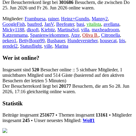
Der Besucherrekord liegt bei
301686
Besuchern, die zwischen Do
25. Jun 2026 und Fr 26. Jun 2026 online waren.
Mitglieder:
Frambuesa
,
rainer
,
Heinz+Gundis
,
Manny2
,
GoogleFish
,
baufred
,
JanV
,
Beefeater
,
basi
,
vitalista
,
avellana
,
Micky1188
,
dksoft
,
Kiebitz
,
MartinaSol
,
villa
,
maxheadroom
,
Katzenmama
,
Spanienwirkommen
,
Atze
,
Oliva B.
,
Citronella
,
pekeo1
,
BettyBoop99
,
Busbauer
,
Hundeversteher
,
housecat
,
Iris
,
gendel2
,
Statusflight
,
ville
,
Marina
Wer ist online?
Insgesamt sind
520
Besucher online :: 5 sichtbare Mitglieder, 1
unsichtbares Mitglied und 514 Gäste (basierend auf den aktiven
Besuchern der letzten 5 Minuten)
Der Besucherrekord liegt bei
20177
Besuchern, die am So 28. Jun
2026, 17:16 gleichzeitig online waren.
Statistik
Beiträge insgesamt
251677
• Themen insgesamt
13161
• Mitglieder
insgesamt
245
• Unser neuestes Mitglied:
Wolf1