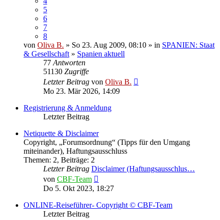
4
5
6
7
8
von
Oliva B.
» So 23. Aug 2009, 08:10 » in
SPANIEN: Staat
& Gesellschaft
»
Spanien aktuell
77
Antworten
51130
Zugriffe
Letzter Beitrag
von
Oliva B.
Mo 23. Mär 2026, 14:09
Registrierung & Anmeldung
Letzter Beitrag
Netiquette & Disclaimer
Copyright, „Forumsordnung“ (Tipps für den Umgang
miteinander), Haftungsausschluss
Themen
:
2
,
Beiträge
:
2
Letzter Beitrag
Disclaimer (Haftungsausschlus…
Neuester
von
CBF-Team
Beitrag
Do 5. Okt 2023, 18:27
ONLINE-Reiseführer- Copyright © CBF-Team
Letzter Beitrag