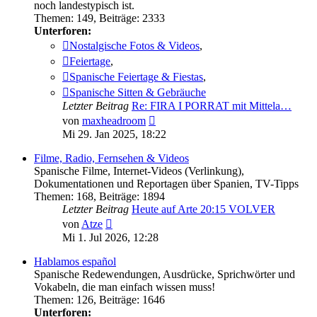
noch landestypisch ist.
Themen
:
149
,
Beiträge
:
2333
Unterforen:
Nostalgische Fotos & Videos
,
Feiertage
,
Spanische Feiertage & Fiestas
,
Spanische Sitten & Gebräuche
Letzter Beitrag
Re: FIRA I PORRAT mit Mittela…
Neuester
von
maxheadroom
Beitrag
Mi 29. Jan 2025, 18:22
Filme, Radio, Fernsehen & Videos
Spanische Filme, Internet-Videos (Verlinkung),
Dokumentationen und Reportagen über Spanien, TV-Tipps
Themen
:
168
,
Beiträge
:
1894
Letzter Beitrag
Heute auf Arte 20:15 VOLVER
Neuester
von
Atze
Beitrag
Mi 1. Jul 2026, 12:28
Hablamos español
Spanische Redewendungen, Ausdrücke, Sprichwörter und
Vokabeln, die man einfach wissen muss!
Themen
:
126
,
Beiträge
:
1646
Unterforen: