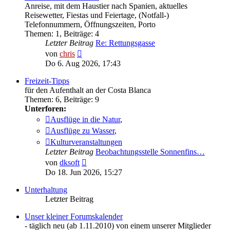
Anreise, mit dem Haustier nach Spanien, aktuelles
Reisewetter, Fiestas und Feiertage, (Notfall-)
Telefonnummern, Öffnungszeiten, Porto
Themen
:
1
,
Beiträge
:
4
Letzter Beitrag
Re: Rettungsgasse
Neuester
von
chris
Beitrag
Do 6. Aug 2026, 17:43
Freizeit-Tipps
für den Aufenthalt an der Costa Blanca
Themen
:
6
,
Beiträge
:
9
Unterforen:
Ausflüge in die Natur
,
Ausflüge zu Wasser
,
Kulturveranstaltungen
Letzter Beitrag
Beobachtungsstelle Sonnenfins…
Neuester
von
dksoft
Beitrag
Do 18. Jun 2026, 15:27
Unterhaltung
Letzter Beitrag
Unser kleiner Forumskalender
- täglich neu (ab 1.11.2010) von einem unserer Mitglieder