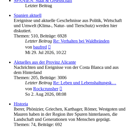
SPANIEN: Staat & Gesellschaft
Letzter Beitrag
Spanien aktuell
Ereignisse und aktuelle Geschehnisse aus Politik, Wirtschaft
und Umwelt (Klima-, Natur- und Tierschutz) werden hier
diskutiert.
Themen
:
510
,
Beiträge
:
6928
Letzter Beitrag
Re: Verhalten bei Waldbränden
Neuester
von
baufred
Beitrag
Mi 29. Jul 2026, 10:22
Aktuelles aus der Provinz Alicante
Nachrichten und Ereignisse von der Costa Blanca und aus
dem Hinterland
Themen
:
205
,
Beiträge
:
3006
Letzter Beitrag
Re: Leben und Lebenshaltungsk…
Neuester
von
Rockcrunsher
Beitrag
So 2. Aug 2026, 08:08
Historia
Iberer, Phönizier, Griechen, Karthager, Römer, Westgoten und
Mauren haben in der Region ihre Spuren hinterlassen, die
Landschaft und Generationen von Menschen geprägt.
Themen
:
74
,
Beiträge
:
692