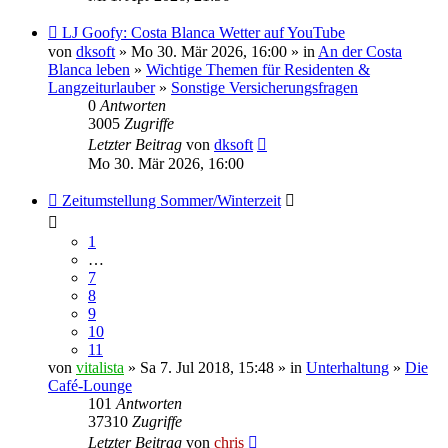
LJ Goofy: Costa Blanca Wetter auf YouTube
von
dksoft
» Mo 30. Mär 2026, 16:00 » in
An der Costa
Blanca leben
»
Wichtige Themen für Residenten &
Langzeiturlauber
»
Sonstige Versicherungsfragen
0
Antworten
3005
Zugriffe
Letzter Beitrag
von
dksoft
Mo 30. Mär 2026, 16:00
Zeitumstellung Sommer/Winterzeit
1
…
7
8
9
10
11
von
vitalista
» Sa 7. Jul 2018, 15:48 » in
Unterhaltung
»
Die
Café-Lounge
101
Antworten
37310
Zugriffe
Letzter Beitrag
von
chris