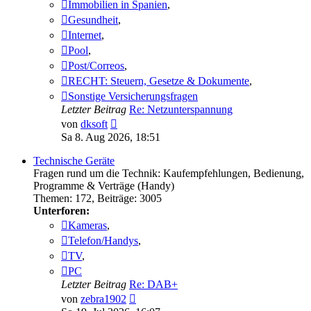
Immobilien in Spanien
,
Gesundheit
,
Internet
,
Pool
,
Post/Correos
,
RECHT: Steuern, Gesetze & Dokumente
,
Sonstige Versicherungsfragen
Letzter Beitrag
Re: Netzunterspannung
Neuester
von
dksoft
Beitrag
Sa 8. Aug 2026, 18:51
Technische Geräte
Fragen rund um die Technik: Kaufempfehlungen, Bedienung,
Programme & Verträge (Handy)
Themen
:
172
,
Beiträge
:
3005
Unterforen:
Kameras
,
Telefon/Handys
,
TV
,
PC
Letzter Beitrag
Re: DAB+
Neuester
von
zebra1902
Beitrag