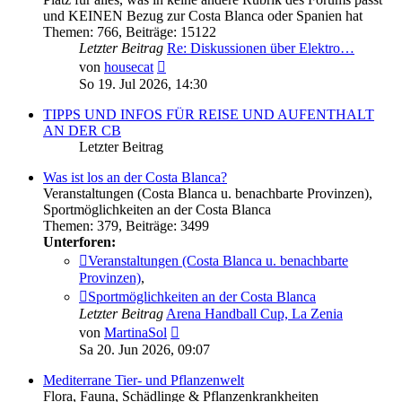
und KEINEN Bezug zur Costa Blanca oder Spanien hat
Themen
:
766
,
Beiträge
:
15122
Letzter Beitrag
Re: Diskussionen über Elektro…
Neuester
von
housecat
Beitrag
So 19. Jul 2026, 14:30
TIPPS UND INFOS FÜR REISE UND AUFENTHALT
AN DER CB
Letzter Beitrag
Was ist los an der Costa Blanca?
Veranstaltungen (Costa Blanca u. benachbarte Provinzen),
Sportmöglichkeiten an der Costa Blanca
Themen
:
379
,
Beiträge
:
3499
Unterforen:
Veranstaltungen (Costa Blanca u. benachbarte
Provinzen)
,
Sportmöglichkeiten an der Costa Blanca
Letzter Beitrag
Arena Handball Cup, La Zenia
Neuester
von
MartinaSol
Beitrag
Sa 20. Jun 2026, 09:07
Mediterrane Tier- und Pflanzenwelt
Flora, Fauna, Schädlinge & Pflanzenkrankheiten