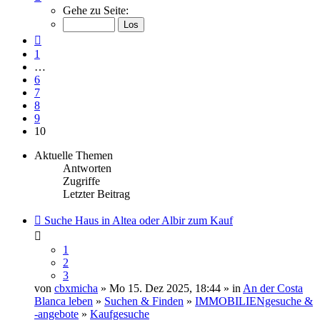
10
Gehe zu Seite:
von
10
Vorherige
1
…
6
7
8
9
10
Aktuelle Themen
Antworten
Zugriffe
Letzter Beitrag
Suche Haus in Altea oder Albir zum Kauf
1
2
3
von
cbxmicha
» Mo 15. Dez 2025, 18:44 » in
An der Costa
Blanca leben
»
Suchen & Finden
»
IMMOBILIENgesuche &
-angebote
»
Kaufgesuche