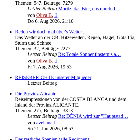
Themen
:
547
,
Beiträge
:
7279
Letzter Beitrag
Moritz, das Bier, das durch d…
Neuester
von
Oliva B.
Beitrag
Do 6. Aug 2026, 21:10
Reden wir doch mal über's Wetter...
Das Wetter an der CB: Hitzewellen, Regen, Hagel, Gota fría,
Sturm und Schnee
Themen
:
32
,
Beiträge
:
2277
Letzter Beitrag
Re: Totale Sonnenfinsternis a…
Neuester
von
Oliva B.
Beitrag
Fr 7. Aug 2026, 19:53
REISEBERICHTE unserer Mitglieder
Letzter Beitrag
Die Provinz Alicante
Reiseimpressionen von der COSTA BLANCA und dem
Inland der Provinz ALICANTE.
Themen
:
275
,
Beiträge
:
3813
Letzter Beitrag
Re: DÉNIA wird zur "Hauptstad…
Neuester
von
avellana
Beitrag
So 21. Jun 2026, 08:53
Das restliche Spanien (alle Regionen)