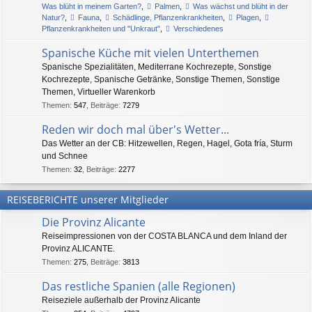
Was blüht in meinem Garten?
,
Palmen
,
Was wächst und blüht in der
Natur?
,
Fauna
,
Schädlinge, Pflanzenkrankheiten
,
Plagen
,
Pflanzenkrankheiten und "Unkraut"
,
Verschiedenes
Spanische Küche mit vielen Unterthemen
Spanische Spezialitäten, Mediterrane Kochrezepte, Sonstige
Kochrezepte, Spanische Getränke, Sonstige Themen, Sonstige
Themen, Virtueller Warenkorb
Themen
:
547
,
Beiträge
:
7279
Reden wir doch mal über's Wetter...
Das Wetter an der CB: Hitzewellen, Regen, Hagel, Gota fría, Sturm
und Schnee
Themen
:
32
,
Beiträge
:
2277
REISEBERICHTE unserer Mitglieder
Die Provinz Alicante
Reiseimpressionen von der COSTA BLANCA und dem Inland der
Provinz ALICANTE.
Themen
:
275
,
Beiträge
:
3813
Das restliche Spanien (alle Regionen)
Reiseziele außerhalb der Provinz Alicante