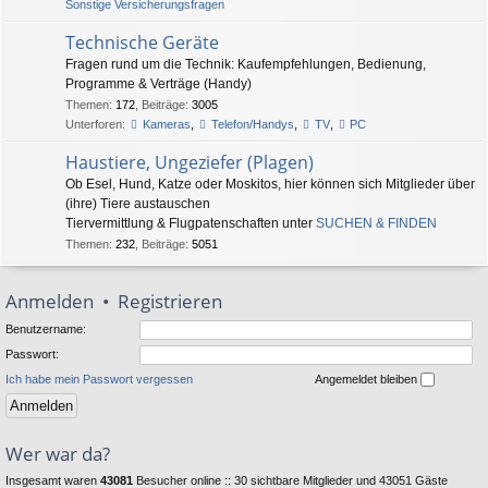
Sonstige Versicherungsfragen
Technische Geräte
Fragen rund um die Technik: Kaufempfehlungen, Bedienung,
Programme & Verträge (Handy)
Themen
:
172
,
Beiträge
:
3005
Unterforen:
Kameras
,
Telefon/Handys
,
TV
,
PC
Haustiere, Ungeziefer (Plagen)
Ob Esel, Hund, Katze oder Moskitos, hier können sich Mitglieder über
(ihre) Tiere austauschen
Tiervermittlung & Flugpatenschaften unter
SUCHEN & FINDEN
Themen
:
232
,
Beiträge
:
5051
Anmelden
•
Registrieren
Benutzername:
Passwort:
Ich habe mein Passwort vergessen
Angemeldet bleiben
Wer war da?
Insgesamt waren
43081
Besucher online :: 30 sichtbare Mitglieder und 43051 Gäste