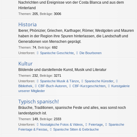
Nachrichten und Ereignisse von der Costa Blanca und aus dem
Hinterland
Themen
:
205
,
Beiträge
:
3006
Historia
Iberer, Phönizier, Griechen, Karthager, Römer, Westgoten und Mauren
haben in der Region ihre Spuren hinterlassen, die Landschaft und
Generationen von Menschen geprägt.
Themen
:
74
,
Beiträge
:
692
Unterforen:
Spanische Geschichte
,
Die Bourbonen
Kultur
Bildende und darstellende Kunst, Musik und Literatur
Themen
:
232
,
Beiträge
:
3271
Unterforen:
Spanische Musik & Tänze
,
Spanische Künstler
,
Bibliothek
,
CBF-Buch-Autoren
,
CBF-Kurzgeschichten
,
Kunstgalerie
unserer Mitglieder
Typisch spanisch!
Bräuche, Traditionen, spanische Feste und alles, was sonst noch
landestypisch ist.
Themen
:
149
,
Beiträge
:
2333
Unterforen:
Nostalgische Fotos & Videos
,
Feiertage
,
Spanische
Feiertage & Fiestas
,
Spanische Sitten & Gebräuche