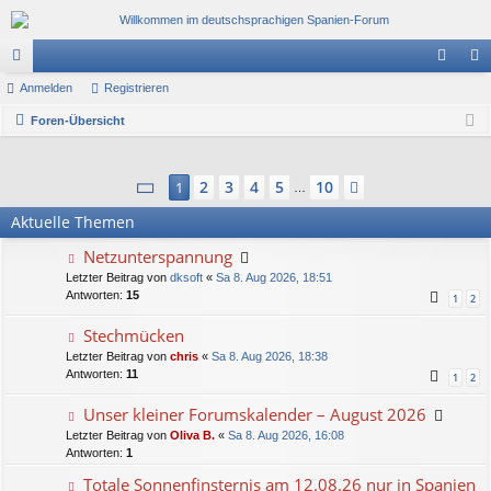
or
Anmelden
Registrieren
n
eg
en
Foren-Übersicht
m
ist
el
rie
Seite
1
von
10
2
3
4
5
10
1
Nächste
de
re
…
Aktuelle Themen
n
n
Netzunterspannung
Letzter Beitrag von
dksoft
«
Sa 8. Aug 2026, 18:51
Antworten:
15
1
2
Stechmücken
Letzter Beitrag von
chris
«
Sa 8. Aug 2026, 18:38
Antworten:
11
1
2
Unser kleiner Forumskalender – August 2026
Letzter Beitrag von
Oliva B.
«
Sa 8. Aug 2026, 16:08
Antworten:
1
Totale Sonnenfinsternis am 12.08.26 nur in Spanien