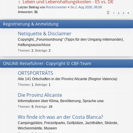
Leben und Lebenshaltungskosten - ES vs. DE
Letzter Beitrag von
Rockcrunsher
«
So 2. Aug 2026, 08:08
Antworten:
31
1
2
3
4
Registrierung & Anmeldung
Netiquette & Disclaimer
Copyright, „Forumsordnung“ (Tipps für den Umgang miteinander),
Haftungsausschluss
Themen
:
2
,
Beiträge
:
2
ONLINE-Reiseführer- Copyright © CBF-Team
ORTSPORTRÄTS
Alle 141 Ortschaften in der Provinz Alicante (Region Valencia)
Themen
:
1
,
Beiträge
:
1
Die Provinz Alicante
Informationen über Klima, Bevölkerung, Sprache usw.
Themen
:
9
,
Beiträge
:
18
Wo finde ich was an der Costa Blanca?
Campingplätze, Freizeitparks, Golfplätze, Jachthäfen, Strände,
Wochenmärkte, Museen