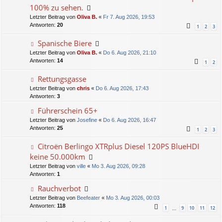
100% zu sehen.
Letzter Beitrag von
Oliva B.
«
Fr 7. Aug 2026, 19:53
Antworten:
20
1
2
3
Spanische Biere
Letzter Beitrag von
Oliva B.
«
Do 6. Aug 2026, 21:10
Antworten:
14
1
2
Rettungsgasse
Letzter Beitrag von
chris
«
Do 6. Aug 2026, 17:43
Antworten:
3
Führerschein 65+
Letzter Beitrag von
Josefine
«
Do 6. Aug 2026, 16:47
Antworten:
25
1
2
3
Citroën Berlingo XTRplus Diesel 120PS BlueHDI
keine 50.000km
Letzter Beitrag von
ville
«
Mo 3. Aug 2026, 09:28
Antworten:
1
Rauchverbot
Letzter Beitrag von
Beefeater
«
Mo 3. Aug 2026, 00:03
Antworten:
118
1
9
10
11
12
…