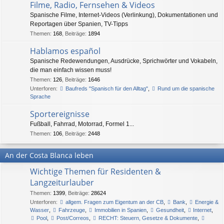
Filme, Radio, Fernsehen & Videos
Spanische Filme, Internet-Videos (Verlinkung), Dokumentationen und
Reportagen über Spanien, TV-Tipps
Themen
:
168
,
Beiträge
:
1894
Hablamos español
Spanische Redewendungen, Ausdrücke, Sprichwörter und Vokabeln,
die man einfach wissen muss!
Themen
:
126
,
Beiträge
:
1646
Unterforen:
Baufreds "Spanisch für den Alltag"
,
Rund um die spanische
Sprache
Sportereignisse
Fußball, Fahrrad, Motorrad, Formel 1...
Themen
:
106
,
Beiträge
:
2448
An der Costa Blanca leben
Wichtige Themen für Residenten &
Langzeiturlauber
Themen
:
1399
,
Beiträge
:
28624
Unterforen:
allgem. Fragen zum Eigentum an der CB
,
Bank
,
Energie &
Wasser
,
Fahrzeuge
,
Immobilien in Spanien
,
Gesundheit
,
Internet
,
Pool
,
Post/Correos
,
RECHT: Steuern, Gesetze & Dokumente
,