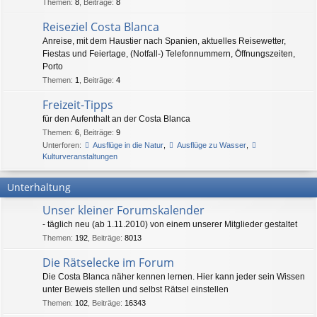
Themen
:
8
,
Beiträge
:
8
Reiseziel Costa Blanca
Anreise, mit dem Haustier nach Spanien, aktuelles Reisewetter,
Fiestas und Feiertage, (Notfall-) Telefonnummern, Öffnungszeiten,
Porto
Themen
:
1
,
Beiträge
:
4
Freizeit-Tipps
für den Aufenthalt an der Costa Blanca
Themen
:
6
,
Beiträge
:
9
Unterforen:
Ausflüge in die Natur
,
Ausflüge zu Wasser
,
Kulturveranstaltungen
Unterhaltung
Unser kleiner Forumskalender
- täglich neu (ab 1.11.2010) von einem unserer Mitglieder gestaltet
Themen
:
192
,
Beiträge
:
8013
Die Rätselecke im Forum
Die Costa Blanca näher kennen lernen. Hier kann jeder sein Wissen
unter Beweis stellen und selbst Rätsel einstellen
Themen
:
102
,
Beiträge
:
16343