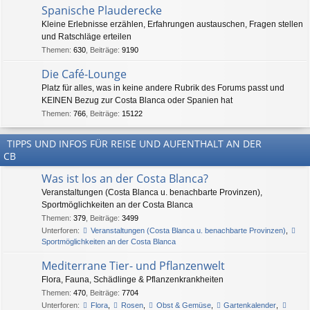
Spanische Plauderecke
Kleine Erlebnisse erzählen, Erfahrungen austauschen, Fragen stellen
und Ratschläge erteilen
Themen
:
630
,
Beiträge
:
9190
Die Café-Lounge
Platz für alles, was in keine andere Rubrik des Forums passt und
KEINEN Bezug zur Costa Blanca oder Spanien hat
Themen
:
766
,
Beiträge
:
15122
TIPPS UND INFOS FÜR REISE UND AUFENTHALT AN DER
CB
Was ist los an der Costa Blanca?
Veranstaltungen (Costa Blanca u. benachbarte Provinzen),
Sportmöglichkeiten an der Costa Blanca
Themen
:
379
,
Beiträge
:
3499
Unterforen:
Veranstaltungen (Costa Blanca u. benachbarte Provinzen)
,
Sportmöglichkeiten an der Costa Blanca
Mediterrane Tier- und Pflanzenwelt
Flora, Fauna, Schädlinge & Pflanzenkrankheiten
Themen
:
470
,
Beiträge
:
7704
Unterforen:
Flora
,
Rosen
,
Obst & Gemüse
,
Gartenkalender
,