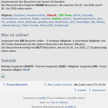
(basierend auf den Besuchern der letzten 24 Stunden)
Der Besucherrekord liegt bei
301686
Besuchern, die zwischen Do 25. Jun 2026 und Fr
26. Jun 2026 online waren.
Mitglieder:
Busbauer
,
Hundeversteher
,
Oliva B.
,
CBF-Team
,
dksoft
,
Citronella
,
maxheadroom
,
housecat
,
Kiebitz
,
baufred
,
vitalista
,
pekeo1
,
Spanienwirkommen
,
Atze
,
Iris
,
avellana
,
rainer
,
Beefeater
,
gendel2
,
basi
,
MartinaSol
,
JanV
,
Statusflight
,
ville
,
Marina
,
Julekeil
,
Manny2
,
Heinz+Gundis
,
Micky1188
,
hundetraudl
Wer ist online?
Insgesamt sind
426
Besucher online :: 3 sichtbare Mitglieder, 0 unsichtbare Mitglieder und
423 Gäste (basierend auf den aktiven Besuchern der letzten 5 Minuten)
Der Besucherrekord liegt bei
20177
Besuchern, die am So 28. Jun 2026, 17:16 gleichzeitig
online waren.
Statistik
Beiträge insgesamt
251670
• Themen insgesamt
13161
• Mitglieder insgesamt
245
• Unser
neuestes Mitglied:
Wolf1
Foren-Übersicht
Alle Cookies löschen
Alle Zeiten sind
UTC+02:00
Kontakt
Impressum
Powered by
phpBB
® Forum Software © phpBB Limited
Style von
Arty
&
halilesen
Deutsche Übersetzung durch
phpBB.de