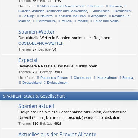
Themen
:
354
,
Beiträge
:
4797
Unterforen:
Valencianische Gemeinschaft
,
Balearen
,
Kanaren
,
Galicien, Asturien, Kantabrien und Baskenland
,
Andalusien
,
Katalonien
,
La Rioja
,
Navarra
,
Kastilien und León
,
Aragonien
,
Kastilien-La
Mancha
,
Extremadura
,
Murcia
,
Madrid
,
Ceuta und Melilla
Spanien-Wetter
Das aktuelle Wetter in Spanien, sortiert nach Regionen.
COSTA-BLANCA-WETTER
Themen
:
27
,
Beiträge
:
30
Especial
Besondere Reiseziele und heiße Diskussionen
Themen
:
226
,
Beiträge
:
3900
Unterforen:
Paradores-Reisen
,
Globetrotter
,
Kreuzfahrten
,
Europa
,
Deutschland
,
Diskussionen
SPANIEN: Staat & Gesellschaft
Spanien aktuell
Ereignisse und aktuelle Geschehnisse aus Politik, Wirtschaft und
Umwelt (Klima-, Natur- und Tierschutz) werden hier diskutiert.
Themen
:
510
,
Beiträge
:
6928
Aktuelles aus der Provinz Alicante