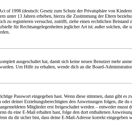
t of 1998 (deutsch: Gesetz zum Schutz der Privatsphäre von Kindern i
ern unter 13 Jahren erheben, hierzu die Zustimmung der Eltern bezieh
dich zu registrieren versuchst, zutrifft, ziehe einen rechtlichen Beista
stelle für Rechtsangelegenheiten jeglicher Art ist; außer solchen, die
erden.
 komplett ausgeschaltet hat, damit sich keine neuen Benutzer mehr anm
 wurden. Um Hilfe zu erhalten, wende dich an die Board-Administratio
richtige Passwort eingegeben hast. Wenn diese stimmen, dann gibt es
ern oder deiner Erziehungsberechtigten den Anweisungen folgen, die du e
 angemeldeten Mitglieder erst freigeschaltet werden – entweder musst du
. Wenn du eine E-Mail erhalten hast, folge den dort enthaltenen Anweis
nn du dir sicher bist, dass deine E-Mail-Adresse korrekt eingegeben w