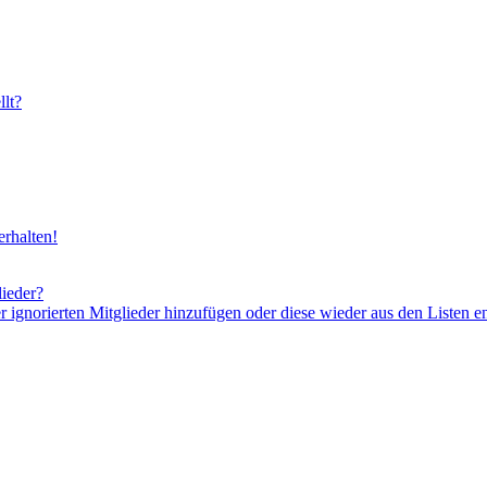
lt?
rhalten!
lieder?
er ignorierten Mitglieder hinzufügen oder diese wieder aus den Listen e