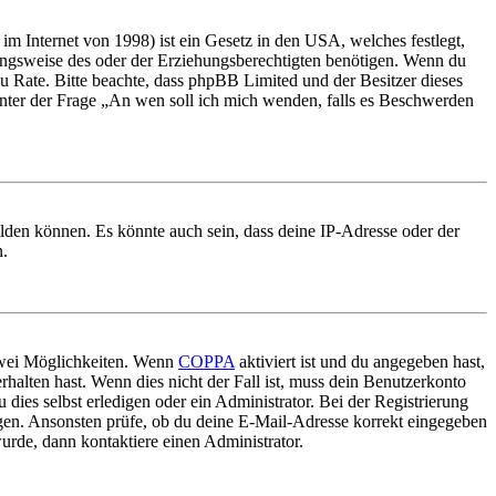
m Internet von 1998) ist ein Gesetz in den USA, welches festlegt,
ungsweise des oder der Erziehungsberechtigten benötigen. Wenn du
nd zu Rate. Bitte beachte, dass phpBB Limited und der Besitzer dieses
 unter der Frage „An wen soll ich mich wenden, falls es Beschwerden
elden können. Es könnte auch sein, dass deine IP-Adresse oder der
n.
 zwei Möglichkeiten. Wenn
COPPA
aktiviert ist und du angegeben hast,
rhalten hast. Wenn dies nicht der Fall ist, muss dein Benutzerkonto
 dies selbst erledigen oder ein Administrator. Bei der Registrierung
ungen. Ansonsten prüfe, ob du deine E-Mail-Adresse korrekt eingegeben
urde, dann kontaktiere einen Administrator.