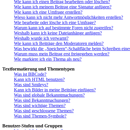
Wie kann ich einen Beitrag bearbeiten oder löschen?
Wie kann ich meinem Beitrag eine Signatur anfügen?
Wie kann ich eine Umfrage erstellen?
Wieso kann ich nicht mehr Antwortmöglichkeiten erstellen?
Wie bearbeite oder lösche ich eine Umfrage?
Warum kann ich auf bestimmte Foren nicht zugreifen?
Weshalb kann ich keine Dateianhänge anfügen?
Weshalb wurde ich verwarnt?
Wie kann ich Beiträge den Moderatoren melden?
Was bewirkt die „Speichern“-Schaltfläche beim Schreiben eine
Warum muss mein Beitrag erst freigegeben werden?
Wie markiere ich ein Thema als neu?
Textformatierung und Thementypen
Was ist BBCode?
Kann ich HTML benutzen?
Was sind Smileys?
Kann ich Bilder in meine Beiträge einfügen?
Was sind globale Bekanntmachungen?
Was sind Bekanntmachungen?
Was sind wichtige Themen?
Was sind geschlossene Themen?
Was sind Themen-Symbole?
Benutzer-Stufen und Gruppen