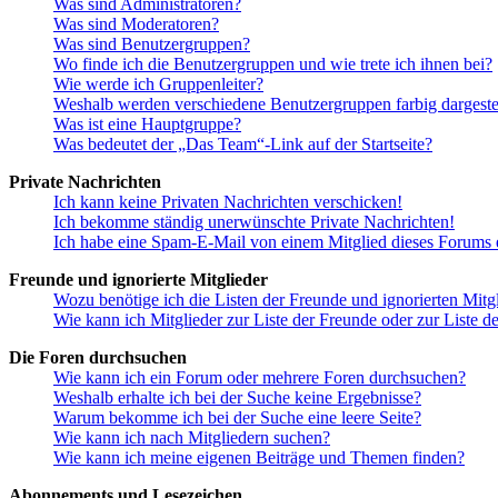
Was sind Administratoren?
Was sind Moderatoren?
Was sind Benutzergruppen?
Wo finde ich die Benutzergruppen und wie trete ich ihnen bei?
Wie werde ich Gruppenleiter?
Weshalb werden verschiedene Benutzergruppen farbig dargestel
Was ist eine Hauptgruppe?
Was bedeutet der „Das Team“-Link auf der Startseite?
Private Nachrichten
Ich kann keine Privaten Nachrichten verschicken!
Ich bekomme ständig unerwünschte Private Nachrichten!
Ich habe eine Spam-E-Mail von einem Mitglied dieses Forums e
Freunde und ignorierte Mitglieder
Wozu benötige ich die Listen der Freunde und ignorierten Mitg
Wie kann ich Mitglieder zur Liste der Freunde oder zur Liste d
Die Foren durchsuchen
Wie kann ich ein Forum oder mehrere Foren durchsuchen?
Weshalb erhalte ich bei der Suche keine Ergebnisse?
Warum bekomme ich bei der Suche eine leere Seite?
Wie kann ich nach Mitgliedern suchen?
Wie kann ich meine eigenen Beiträge und Themen finden?
Abonnements und Lesezeichen