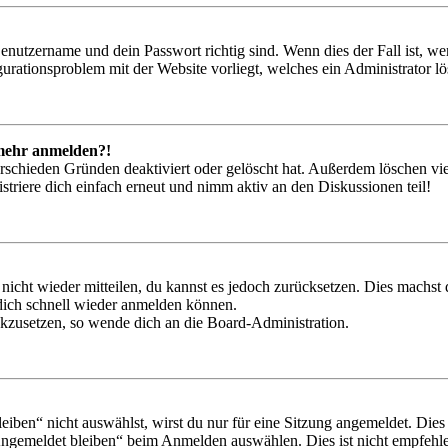
Benutzername und dein Passwort richtig sind. Wenn dies der Fall ist, w
igurationsproblem mit der Website vorliegt, welches ein Administrator l
t mehr anmelden?!
rschieden Gründen deaktiviert oder gelöscht hat. Außerdem löschen vie
triere dich einfach erneut und nimm aktiv an den Diskussionen teil!
 nicht wieder mitteilen, du kannst es jedoch zurücksetzen. Dies machs
 dich schnell wieder anmelden können.
ückzusetzen, so wende dich an die Board-Administration.
en“ nicht auswählst, wirst du nur für eine Sitzung angemeldet. Dies
Angemeldet bleiben“ beim Anmelden auswählen. Dies ist nicht empfehle